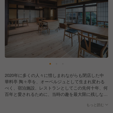
2020年に多くの人々に惜しまれながらも閉店した中
華料亭 陶々亭を、オーベルジュとして生まれ変わる
べく、宿泊施設、レストランとしてこの先何十年、何
百年と愛されるために、当時の趣を最大限に残しなが
らも、快適性や利便性を加え、丁寧にリノベーション
もっと読む
を施しました。レストラン名を「HAJIME」とし、料
理はイタリア料理を提供しています。