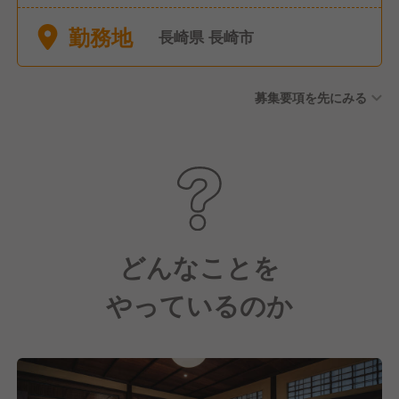
慶弔休暇 産前産後・育児休暇
勤務地
※年間休日107日（有休は別途
長崎県 長崎市
付与）
募集要項を先にみる
どんなことを
やっているのか