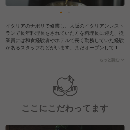
イタリアのナポリで修業し、大阪のイタリアンレスト
ランで長年料理長をされていた方を料理長に迎え、従
業員には和食経験者やホテルで長く勤務していた経験
があるスタッフなどがいます。まだオープンして１年
もたたないため、「これからカタチをつくる」という
もっと読む
こと、チームワークが大切ということを全員が理解
し、それを楽しみながら、働いています。
一緒に仕事を楽しんでいただける、キッチンスタッフ
を募集しています。イタリアン未経験でも歓迎です！
ここにこだわってます