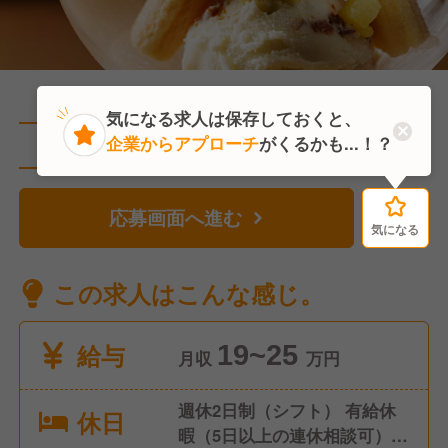
気になる求人は保存しておくと、
企業からアプローチ
がくるかも...！？
直近1人がこの求人を検討中
応募画面へ進む
気になる
気になる
この求人はこんな感じ。
給与
19~25
月収
万円
週休2日制（シフト） 有給休
休日
暇（5日以上の連休相談可）