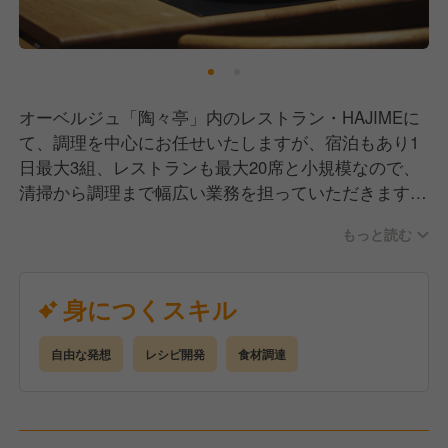
オーベルジュ「陶々亭」内のレストラン・HAJIMEに
て、調理を中心にお任せいたしますが、宿泊もあり1
日最大3組、レストランも最大20席と小規模なので、
清掃から調理まで幅広い業務を担っていただきます。
体力的にも大変かと思いますが、さらに少人数運営の
もっと読む
ため指示を待つのではなく、自発的に動いていただく
必要があります。しかし、そのぶん大きな達成感を感
じられます。
身につくスキル
自由な発想
レシピ開発
食材調達