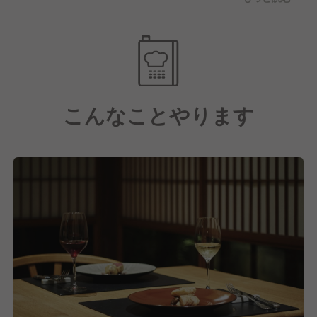
のもと、地元長崎の食材や食器を使い、コース料理の
みでの営業となります。
オーベルジュであるため、朝食・ランチ・ディナーと
幅広く考えていく大変さはあるかもですが、自身の考
える料理を全面にアピールしていただきながら、イチ
からお店づくりを行えます！
こんなことやります