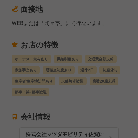
面接地
WEBまたは「陶々亭」にて行ないます。
お店の特徴
ボーナス・賞与あり
昇給制度あり
交通費全額支給
家族手当あり
退職金制度あり
週休2日
制服貸与
生産者/生産地訪問あり
未経験者歓迎
席数20席未満
新卒・第2新卒歓迎
会社情報
株式会社マツダモビリティ佐賀に