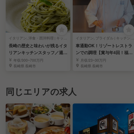
イタリアン, 洋食・西洋料理 | キッチンスタッフ
イタリアン, ブライダル | キッチンスタッフ
長崎の歴史と味わいが残るイタ
車通勤OK！リゾートレストラ
リアンキッチンスタッフ／週休
ンでの調理【賞与年4回！福利
2日制＊手当充実
厚生・研修充実◎】
年収/300~700万円
月収/23~30万円
長崎県 長崎市
長崎県 長崎市
同じエリアの求人