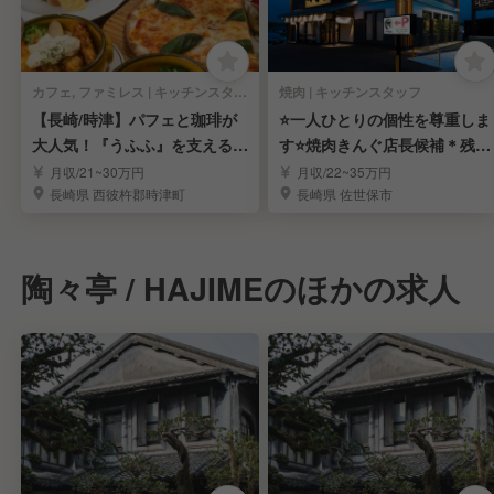
カフェ, ファミレス | キッチンスタッフ
焼肉 | キッチンスタッフ
【長崎/時津】パフェと珈琲が
⭐️一人ひとりの個性を尊重しま
大人気！『うふふ』を支えるキ
す⭐️焼肉きんぐ店長候補＊残業
ッチン募集
代別＊手当充実
月収/21~30万円
月収/22~35万円
長崎県 西彼杵郡時津町
長崎県 佐世保市
陶々亭 / HAJIMEのほかの求人