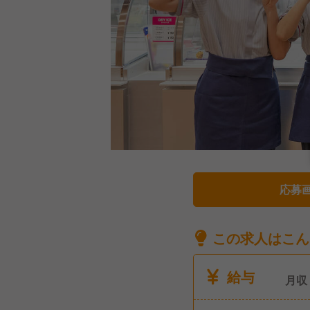
応募
この求人はこん
給与
月収