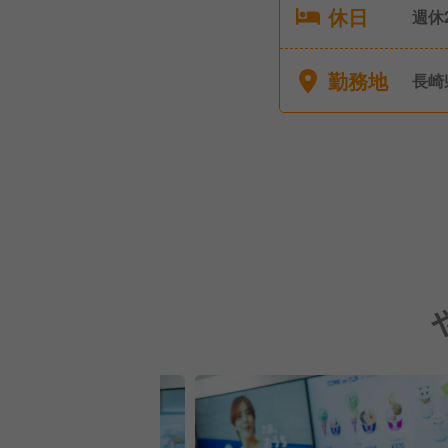
休日
週休2日
暇（
有給
勤務地
長崎
■特