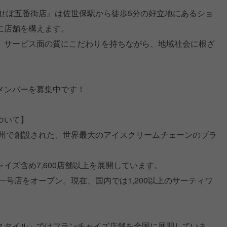
させぼ五番街店』は佐世保駅から徒歩5分の好立地にあるショ
に店舗を構えます。
、サービス面の質にこだわりを持ちながら、地域社会に根ざ
。
メンバーを募集中です！
ついて】
ア州で創設された、世界最大のアイスクリームチェーンのブラ
イズ含め7,600店舗以上を展開しています。
一号店をオープン。現在、国内では1,200以上のサーティワ
スタイル」ではフランチャイズ店舗を全国に展開していま