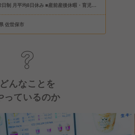
制 月平均8日休み ■産前産後休暇・育児休
実績あり/女性の取得率・復帰率100％！） ■
休暇（取得率100％！） ■介護休暇 ■慶弔休暇
県 佐世保市
別休暇
どんなことを
やっているのか