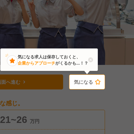
気になる求人は保存しておくと、
企業からアプローチ
がくるかも...！？
画面へ進む
気になる
気になる
な感じ。
21~26
万円