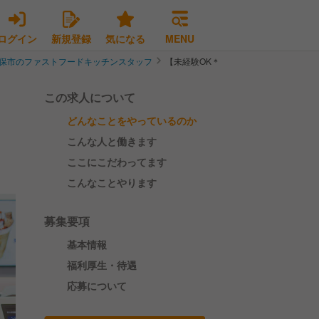
ログイン
新規登録
気になる
MENU
保市のファストフードキッチンスタッフ
【未経験OK＊残業代別＊女性活躍】サ
この求人について
どんなことをやっているのか
！
こんな人と働きます
ここにこだわってます
こんなことやります
募集要項
基本情報
福利厚生・待遇
応募について