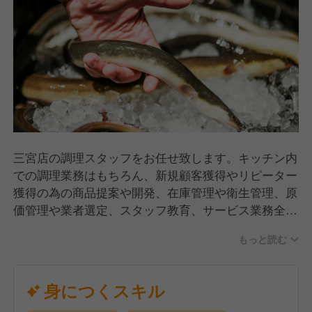
ても身が縮まない肉厚で、強い火力にも負けない程の
脂がのっています。
だからこそ、うなぎを焼く職人が、炭火で短時間に外
側をパリッと焼き旨みを閉じ込め、中はふわっとした
肉厚で、トロッと脂が広がる、繊細な焼き加減に仕上
げられるのです。
三宮店の調理スタッフをお任せ致します。キッチン内
での調理業務はもちろん、新規顧客獲得やリピーター
獲得の為の商品提案や開発、在庫管理や衛生管理、原
価管理や業者選定、スタッフ教育、サービス業務全般
をお願い致します。
もっと読む
うなぎの「捌き・串うち・焼き」に関してはきちんと
した研修を用意しているので、経験のない方も安心し
てご応募下さい。
身につくスキル