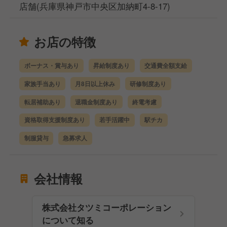
店舗(兵庫県神戸市中央区加納町4-8-17)
お店の特徴
ボーナス・賞与あり
昇給制度あり
交通費全額支給
家族手当あり
月8日以上休み
研修制度あり
転居補助あり
退職金制度あり
終電考慮
資格取得支援制度あり
若手活躍中
駅チカ
制服貸与
急募求人
会社情報
株式会社タツミコーポレーション
について知る