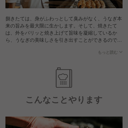
捌きたては、身がふわっとして臭みがなく、うなぎ本
来の旨みを最大限に生かします。そして、焼きたて
は、外をパリッと焼き上げて旨味を凝縮しているか
ら、うなぎの美味しさを引き出すことができるので
す。「うなぎ四代目菊川」では、ご注文いただいた分
もっと読む
を、お客様の目の前で調理し、最高鮮度の出来たてを
お召し上がりいただけます。一本丸ごとお客様に召し
あがっていただくために、大きさも太さも厳選したも
のだけを使いたい。創業から90年を超える老舗卸問屋
の、数々のうなぎ料理の名店にうなぎを卸す、素材に
こだわる目利きの力で、素材を選びます。老舗卸問屋
こんなことやります
が運営する「うなぎ四代目菊川」だから出来る、常に
妥協しない徹底した素材選びで、蒲焼に最も適したう
なぎをお客様にお届けします。味わっていただきたい
食感から逆算して、一般的に使われるうなぎよりもひ
と回り大きなこのうなぎは、皮目を香ばしく焼き上げ