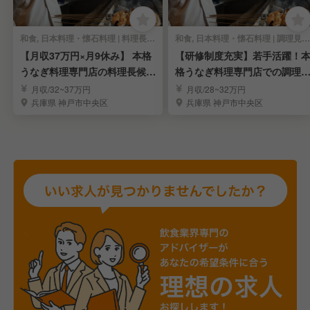
和食, 日本料理・懐石料理 | 料理長・料理長候補
和食, 日本料理・懐石料理 | 調理見習い・調理補助
【月収37万円×月9休み】 本格
【研修制度充実】若手活躍！
うなぎ料理専門店の料理長候補
格うなぎ料理専門店での調理
の募集
タッフ募集
月収/32~37万円
月収/28~32万円
兵庫県 神戸市中央区
兵庫県 神戸市中央区