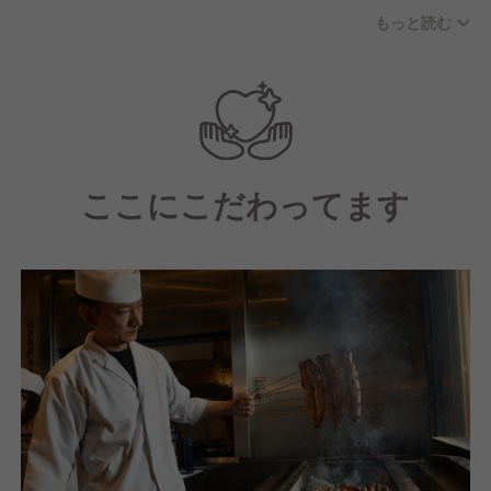
ったとしても失敗ではなく、次の成長へのステップと
もっと読む
考えています。その為にも、まずは基本の徹底を意識
し一人一人が接客・サービス・調理技術を日々研鑽し
ています。スタッフ間に壁はなく、社員・アルバイト
問わずアイディアを出しあえる環境です。一人一人が
任されたポジションをきちんと責任をもって全うしな
がらも、互いに助け合い、切磋琢磨する環境です。
ここにこだわってます