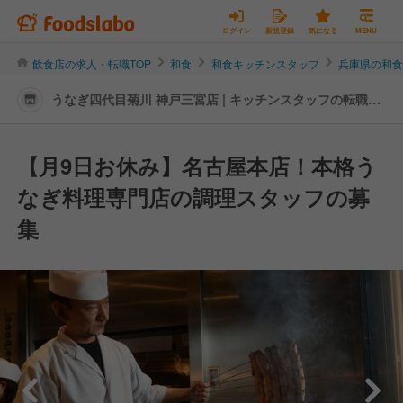
ログイン
新規登録
気になる
MENU
飲食店の求人・転職TOP
和食
和食キッチンスタッフ
兵庫県の和
うなぎ四代目菊川 神戸三宮店 | キッチンスタッフの転職・
求人情報
【月9日お休み】名古屋本店！本格う
なぎ料理専門店の調理スタッフの募
集