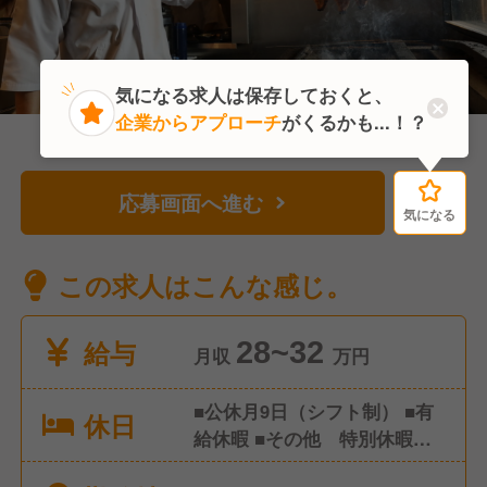
気になる求人は保存しておくと、
企業からアプローチ
がくるかも...！？
応募画面へ進む
気になる
気になる
この求人はこんな感じ。
給与
28~32
月収
万円
■公休月9日（シフト制） ■有
休日
給休暇 ■その他 特別休暇な
ど ※年間休日108日