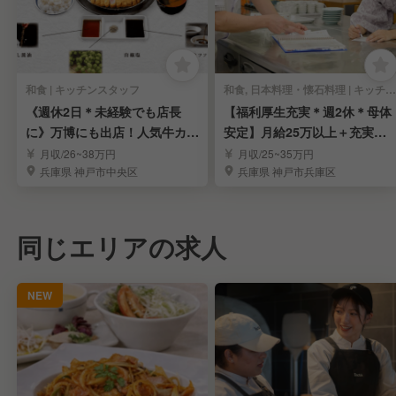
和食 | キッチンスタッフ
和食, 日本料理・懐石料理 | キッチンスタッフ
《週休2日＊未経験でも店長
【福利厚生充実＊週2休＊母体
に》万博にも出店！人気牛カツ
安定】月給25万以上＋充実の
専門店のスタッフ募集
福利厚生有
月収/26~38万円
月収/25~35万円
兵庫県 神戸市中央区
兵庫県 神戸市兵庫区
同じエリアの求人
NEW