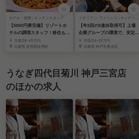
ホテル・旅館 | キッチンスタッフ
イタリアン, ファミレス | キッチンスタッフ
【5000円寮完備】リゾートホ
【年3回の5連休取得可】上場
テルの調理スタッフ！移住も大
企業グループの環境で、安定
歓迎！
たキャリアアップ！
月収/28~45万円
月収/24~35万円
兵庫県 佐用郡佐用町
兵庫県 神戸市垂水区
うなぎ四代目菊川 神戸三宮店
のほかの求人