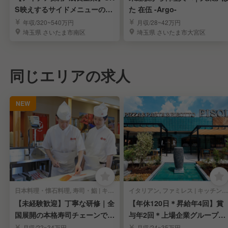
S映えするサイドメニューの発
た 在伍 -Argo-
案も叶う環境！
年収/320~540万円
月収/28~42万円
埼玉県 さいたま市南区
埼玉県 さいたま市大宮区
同じエリアの求人
NEW
日本料理・懐石料理, 寿司・鮨 | キッチンスタッフ
イタリアン, ファミレス | キッチンスタッフ
【未経験歓迎】丁寧な研修｜全
【年休120日＊昇給年4回】賞
国展開の本格寿司チェーンで寿
与年2回＊上場企業グループで
司職人を目指す！
料理長を募集
月収/22~34万円
月収/24~35万円