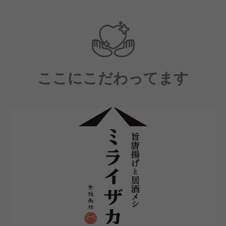
【配属店舗にて】
中途入社者向けの研修（店舗技術の基礎知識、社内制
度、理念を学ぶ）を受講頂きます。
【研修後は】
ここにこだわってます
キッチン業務やホール業務、運営業務を学んでいただ
きながら、店長としての一連の業務を学んでいただき
ます。
【その後は】約1年～3年の間に店長に昇進し、店舗の
運営を行っていただきます。
【店長になった後は】
実は多様なキャリアパスがあります。（例）本部の管
理部門やマーケティング・店舗開発等