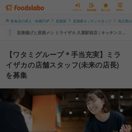
ログイン
新規登録
気になる
MENU
飲食店の求人・転職TOP
居酒屋
居酒屋キッチンスタッフ
埼玉県
旨唐揚げと居酒メシ ミライザカ 久喜駅前店 | キッチンスタ
ッフの転職・求人情報
【ワタミグループ＊手当充実】ミラ
イザカの店舗スタッフ(未来の店長)
を募集