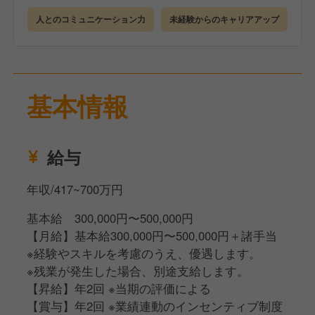
企業や店舗について理解を深めていただきます。
人とのコミュニケーション力
未経験からのキャリアアップ
●店舗研修（3カ月）
研修店舗で詳細なマニュアルを見ながら学んでいただ
きます。
●eラーニング
基本情報
ビジネスマナーも身につくので未経験でも安心です。
●キャリアアップ
経験者であれば最短4カ月、未経験でも2年を目安に店
給与
長を目指すことが可能です
年収/417~700万円
基本給 300,000円〜500,000円
【月給】基本給300,000円〜500,000円＋諸手当
※経験やスキルを考慮のうえ、優遇します。
※残業が発生した場合、別途支給します。
【昇給】年2回 ※当期の評価による
【賞与】年2回 ※業績連動のインセンティブ制度