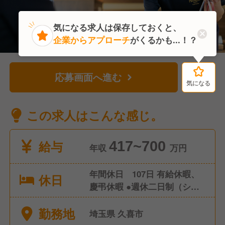
気になる求人は保存しておくと、
企業からアプローチ
がくるかも...！？
応募画面へ進む
気になる
気になる
この求人はこんな感じ。
給与
417~700
年収
万円
年間休日 107日 有給休暇、
休日
慶弔休暇 ●週休二日制（シフ
ト制） ●産前産後休暇（取
勤務地
得・復帰実績あり） ●育児休
埼玉県 久喜市
暇（取得・復帰実績あり）