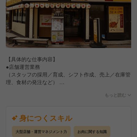
【具体的な仕事内容】
●店舗運営業務
（スタッフの採用／育成、シフト作成、売上／在庫管
理、食材の発注など）
●ホール・キッチン業務
もっと読む
（お客さま対応、ご案内、オーダー受付、料理、ドリ
ンクの提供、お会計、調理、仕込み、食器洗い）
【入社後の流れ】
身につくスキル
手厚い研修とサポート体制を完備しているので、店舗
運営の経験がない方でも安心してスタートできます。
大型店舗・運営マネジメント力
お肉に関する知識
●座学研修（2日間）