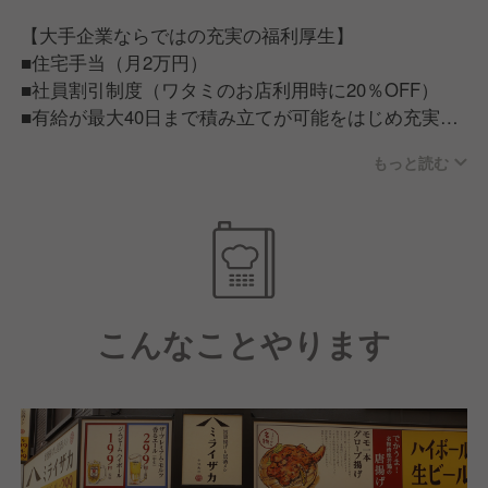
【大手企業ならではの充実の福利厚生】
■住宅手当（月2万円）
■社員割引制度（ワタミのお店利用時に20％OFF）
■有給が最大40日まで積み立てが可能をはじめ充実の
福利厚生
もっと読む
【従業員が話すワタミで働く魅力】
■ワタミで働く従業員は「人が良い」。仕事だけでは
ない一生ものの仲間が見つかる。■ワタミチャレンジ
アワード/仲間と夢を語る会等従業員のキャリア実現
に力を入れた制度もあり、この会社にいれば成長でき
こんなことやります
そうと思える環境づくりに力を入れています。