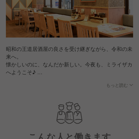
昭和の王道居酒屋の良さを受け継ぎながら、令和の未
来へ。
懐かしいのに、なんだか新しい。今夜も、ミライザカ
へようこそ♪
もっと読む
ざわざわ賑わうレトロモダンな空間で、ハイボール片
手に名物「モモ一本グローブ揚げ」にかぶりつく。農
家の想いがこもった季節食材の旨い一皿に、顔がほこ
ろぶ。
いつも元気なスタッフたちが、場を盛りあげてくる。
そんな酒場には、人の体温を感じるつながりが生まれ
こんな人と働きます
ます。