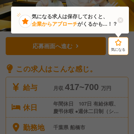
気になる求人は保存しておくと、
企業からアプローチ
がくるかも...！？
応募画面へ進む
気になる
気になる
この求人はこんな感じ。
給与
417~700
月収
万円
年間休日 107日 有給休暇、
休日
慶弔休暇 ●週休二日制（シフ
ト制） ●産前産後休暇（取
勤務地
得・復帰実績あり） ●育児休
千葉県 船橋市
暇（取得・復帰実績あり）