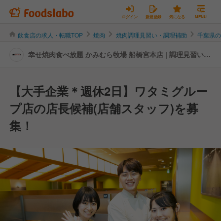
ログイン
新規登録
気になる
MENU
飲食店の求人・転職TOP
焼肉
焼肉調理見習い・調理補助
千葉県
幸せ焼肉食べ放題 かみむら牧場 船橋宮本店 | 調理見習い・
調理補助の転職・求人情報
【大手企業＊週休2日】ワタミグルー
プ店の店長候補(店舗スタッフ)を募
集！