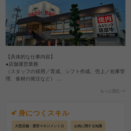
【具体的な仕事内容】
●店舗運営業務
（スタッフの採用／育成、シフト作成、売上／在庫管
理、食材の発注など）
●ホール・キッチン業務
もっと読む
（お客さま対応、ご案内、オーダー受付、料理、ドリ
ンクの提供、お会計、調理、仕込み、食器洗い）
【入社後の流れ】
身につくスキル
手厚い研修とサポート体制を完備しているので、店舗
運営の経験がない方でも安心してスタートできます。
大型店舗・運営マネジメント力
お肉に関する知識
●座学研修（2日間）