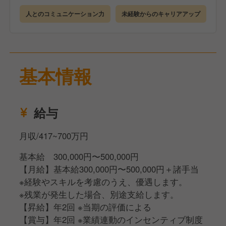
企業や店舗について理解を深めていただきます。
人とのコミュニケーション力
未経験からのキャリアアップ
●店舗研修（3カ月）
研修店舗で詳細なマニュアルを見ながら学んでいただ
きます。
●eラーニング
基本情報
ビジネスマナーも身につくので未経験でも安心です。
●キャリアアップ
経験者であれば最短4カ月、未経験でも2年を目安に店
給与
長を目指すことが可能です
月収/417~700万円
基本給 300,000円〜500,000円
【月給】基本給300,000円〜500,000円＋諸手当
※経験やスキルを考慮のうえ、優遇します。
※残業が発生した場合、別途支給します。
【昇給】年2回 ※当期の評価による
【賞与】年2回 ※業績連動のインセンティブ制度