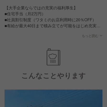
【大手企業ならではの充実の福利厚生】
■住宅手当（月2万円）
■社員割引制度（ワタミのお店利用時に20％OFF）
■有給が最大40日まで積み立てが可能をはじめ充実の
福利厚生
もっと読む
【従業員が話すワタミで働く魅力】
■ワタミで働く従業員は「人が良い」。仕事だけでは
ない一生ものの仲間が見つかる。
■ワタミチャレンジアワード/仲間と夢を語る会等従業
員のキャリア実現に力を入れた制度もあり、この会社
こんなことやります
にいれば成長できそう。