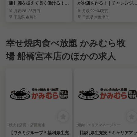
盤】腰を据えて長く働ける！調
がお店を作る！｜チャレンジ
理スタッフ募集
応援する環境
月収/28~35万円
月収/22~34万円
千葉県 市川市
千葉県 木更津市
幸せ焼肉食べ放題 かみむら牧
場 船橋宮本店のほかの求人
焼肉 | 店長・店長候補
焼肉 | エリアマネージャー
【ワタミグループ＊福利厚生充
【福利厚生充実＊キャリアア