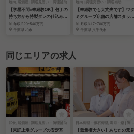
焼肉, 居酒屋 | 調理見習い・調理補助
焼肉 | 調理見習い・調理補助
【学歴不問×未経験OK】包丁の
【未経験でも大丈夫です】ワ
持ち方から特製ダレの仕込みま
ミグループ店舗の店舗スタッ
でしっかり伝授♪
(店長候補)を募集
年収/320~540万円
月収/417~700万円
千葉県 柏市
千葉県 八千代市
同じエリアの求人
和食, 居酒屋 | 調理見習い・調理補助
日本料理・懐石料理, 寿司・鮨 | 調理見習い・調理補助
【東証上場グループの安定基
【裁量権大きい】あなたの意