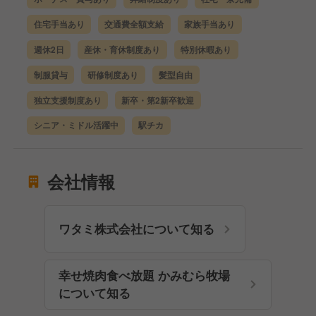
住宅手当あり
交通費全額支給
家族手当あり
週休2日
産休・育休制度あり
特別休暇あり
制服貸与
研修制度あり
髪型自由
独立支援制度あり
新卒・第2新卒歓迎
シニア・ミドル活躍中
駅チカ
会社情報
ワタミ株式会社について知る
幸せ焼肉食べ放題 かみむら牧場
について知る