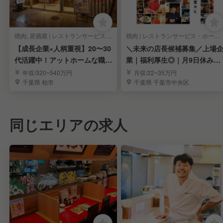
焼肉, 居酒屋 | レストランサービス・ホールスタッフ
焼肉 | レストランサービス・ホールスタッフ
【成長企業×人柄重視】20〜30
＼未来の店長候補募集／上場
代活躍中！アットホームな職場
業｜福利厚生◎｜月9日休み｜
で挑戦！
７連休制度あります
年収/320~540万円
月収/22~35万円
千葉県 柏市
千葉県 千葉市中央区
同じエリアの求人