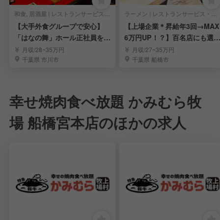
和食, 居酒屋 | レストランサービス・ホールスタッフ
ラーメン | レストランサービス・ホールスタッフ
【大手外食グループで安心】
【上場企業＊昇給年3回→MAX
「はなの舞」ホール正社員を募
6万円UP！？】百名店にも選
集
れたラーメン屋
月収/28~35万円
月収/27~35万円
千葉県 市川市
千葉県 船橋市
幸せ焼肉食べ放題 かみむら牧
場 船橋宮本店のほかの求人