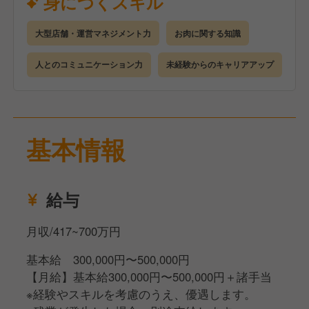
身につくスキル
手厚い研修とサポート体制を完備しているので、店舗
運営の経験がない方でも安心してスタートできます。
大型店舗・運営マネジメント力
お肉に関する知識
●座学研修（2日間）
企業や店舗について理解を深めていただきます。
人とのコミュニケーション力
未経験からのキャリアアップ
●店舗研修（3カ月）
研修店舗で詳細なマニュアルを見ながら学んでいただ
きます。
●eラーニング
基本情報
ビジネスマナーも身につくので未経験でも安心です。
●キャリアアップ
経験者であれば最短4カ月、未経験でも2年を目安に店
給与
長を目指すことが可能です
月収/417~700万円
基本給 300,000円〜500,000円
【月給】基本給300,000円〜500,000円＋諸手当
※経験やスキルを考慮のうえ、優遇します。