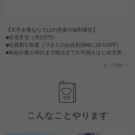
【大手企業ならではの充実の福利厚生】
■住宅手当（月2万円）
■社員割引制度（ワタミのお店利用時に20％OFF）
■有給が最大40日まで積み立てが可能をはじめ充実の
福利厚生
もっと読む
【従業員が話すワタミで働く魅力】
■ワタミで働く従業員は「人が良い」。仕事だけでは
ない一生ものの仲間が見つかる。
■ワタミチャレンジアワード/仲間と夢を語る会等従業
員のキャリア実現に力を入れた制度もあり、この会社
こんなことやります
にいれば成長できそう。