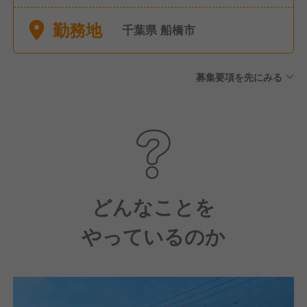
ト制） ●産前産後休暇（取
勤務地
得・復帰実績あり） ●育児休
千葉県 船橋市
暇（取得・復帰実績あり）
募集要項を先にみる
どんなことを
やっているのか