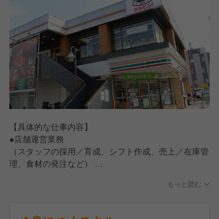
【具体的な仕事内容】
●店舗運営業務
（スタッフの採用／育成、シフト作成、売上／在庫管
理、食材の発注など）
●ホール・キッチン業務
もっと読む
（お客さま対応、ご案内、オーダー受付、料理、ドリ
ンクの提供、お会計、調理、仕込み、食器洗い）
【入社後の流れ】