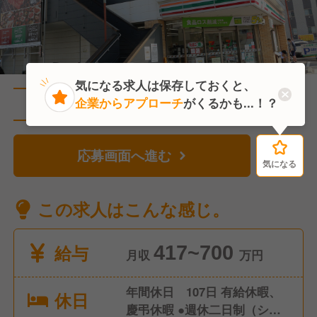
気になる求人は保存しておくと、
企業からアプローチ
がくるかも...！？
直近1人がこの求人を検討中
応募画面へ進む
気になる
気になる
この求人はこんな感じ。
給与
417~700
月収
万円
年間休日 107日 有給休暇、
休日
慶弔休暇 ●週休二日制（シフ