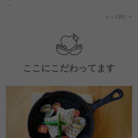
また、当社は離職率が低く、長期にわたって「楽しみ
もっと読む
ながら働ける」環境を目指しています。そのため、
「自分のやりたいことを極めたい！」という思いを持
ったスタッフも多いので、日々刺激を受けながら学び
を得られます！
ここにこだわってます