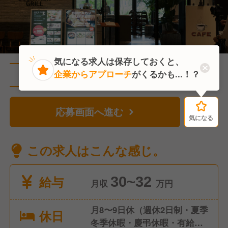
気になる求人は保存しておくと、
企業からアプローチ
がくるかも...！？
直近2人がこの求人を検討中
応募画面へ進む
気になる
気になる
この求人はこんな感じ。
給与
30~32
月収
万円
月8〜9日休（週休2日制・夏季
休日
冬季休暇・慶弔休暇・有給休