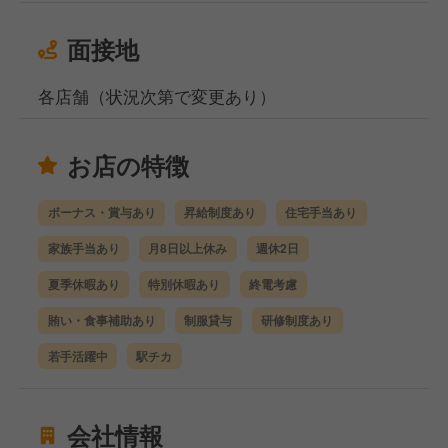
面接地
各店舗（状況次第で変更あり）
お店の特徴
ボーナス・賞与あり
昇給制度あり
住宅手当あり
家族手当あり
月8日以上休み
週休2日
夏季休暇あり
特別休暇あり
終電考慮
賄い・食事補助あり
制服貸与
研修制度あり
若手活躍中
駅チカ
会社情報