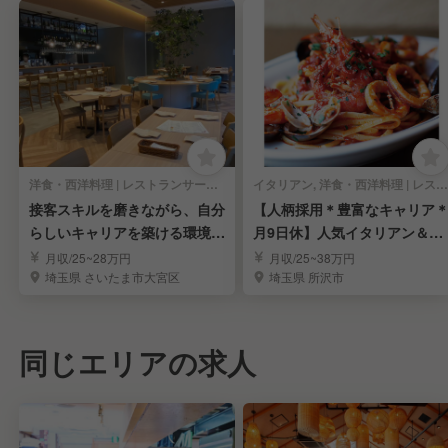
洋食・西洋料理 | レストランサービス・ホールスタッフ
イタリアン, 洋食・西洋料理 | レストランサービス・ホールスタッフ
接客スキルを磨きながら、自分
【人柄採用＊豊富なキャリア
らしいキャリアを築ける環境で
月9日休】人気イタリアン＆カ
す。
フェのスタッフ募集
月収/25~28万円
月収/25~38万円
埼玉県 さいたま市大宮区
埼玉県 所沢市
同じエリアの求人