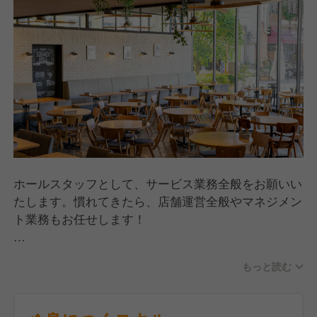
ホールスタッフとして、サービス業務全般をお願いい
たします。慣れてきたら、店舗運営全般やマネジメン
ト業務もお任せします！
コクーンシティでお買い物をされた方を中心に、女子
もっと読む
会やお子様連れの方などさまざまなお客様にご利用い
ただいています。これまでに培ってきたホスピタリテ
ィをぜひ当社で発揮してください！