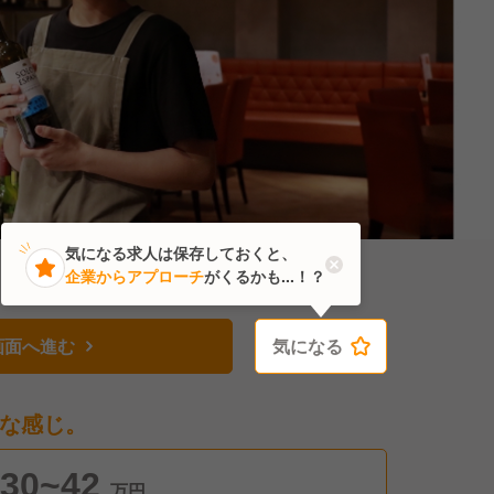
気になる求人は保存しておくと、
企業からアプローチ
がくるかも...！？
画面へ進む
気になる
気になる
な感じ。
30~42
万円