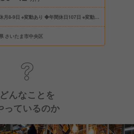
休月8-9日 ※変動あり ◆年間休日107日 ※変動あ
◆有給休暇 ◆産休/育休 ◆介護休暇
県 さいたま市中央区
どんなことを
やっているのか