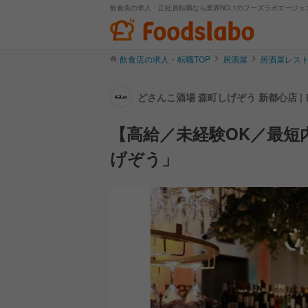
飲食店の求人・正社員転職なら業界NO.1のフーズラボエージェ
飲食店の求人・転職TOP
居酒屋
居酒屋レス
どさんこ酒場 森町しげぞう 新都心店 
【高給／未経験OK／最短
げぞう」