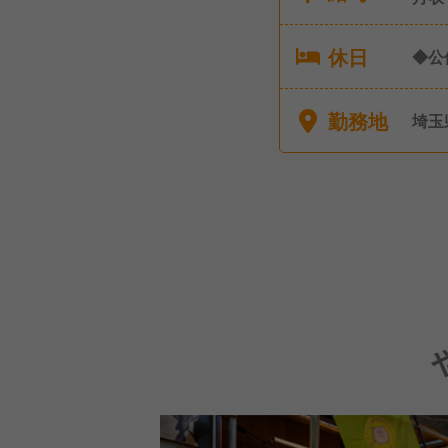
休日
◆公
り 
勤務地
埼玉