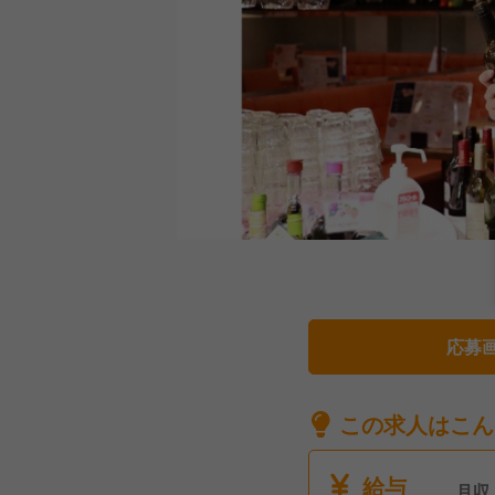
応募
この求人はこん
給与
月収