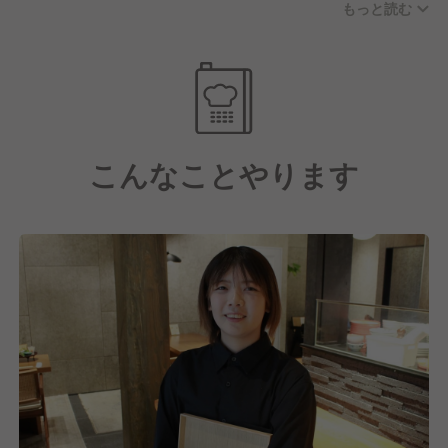
もっと読む
食のかたちを提案しています。
梯子では、一人ひとりが抱える「健康」「美容」「食
事」の悩みに向き合い、昼は完全栄養食の定食、夜は
分子栄養学の考え方を取り入れ、和食の出汁に“飲む
美容液”とも評されるボーンブロスを使用したオリジ
こんなことやります
ナルメニューを提供しています。
健康・美容・食事に本気で向き合う独自のコンセプト
が注目され、各種メディアにも取り上げられている話
題のお店です！