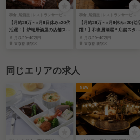
和食, 居酒屋 | レストランサービス・ホールスタッフ
和食, 居酒屋 | レストランサービス・ホールスタッフ
【月給29万～×月9日休み×20代
【月給29万～×月9休み×20代
活躍！】炉端居酒屋の店舗スタ
躍！】和食居酒屋＊店舗スタ
ッフ募集！
フ募集！
月収/29~40万円
月収/29~40万円
東京都 新宿区
東京都 新宿区
同じエリアの求人
NEW