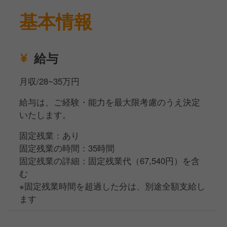
役職に応じて、給与も着実に上がっていく仕組みで
基本情報
す。
【きちんと整えられた評価制度】
毎週の上司との面談と、数値化された評価シートをも
給与
とに評価を行っています。
頑張りや成果が正当に評価されるため、キャリアアッ
月収/28~35万円
プと給与アップを同時に目指せる環境です。
給与は、ご経験・能力を最大限考慮のうえ決定
いたします。
【社員とアルバイトの関係性が良い職場】
社員とアルバイトの距離が近く、立場に関係なく協力
固定残業：あり
し合える風土があります。
固定残業の時間：35時間
実際に、アルバイトから店長へステップアップした実
固定残業の詳細：固定残業代（67,540円）を含
績もあり、前向きに挑戦できる雰囲気が職場全体に根
む
付いています。
※固定残業時間を超過した分は、別途全額支給し
ます
【店舗づくりに深く関われる】
各店舗に大きな裁量があるため、社員のアイデアが店