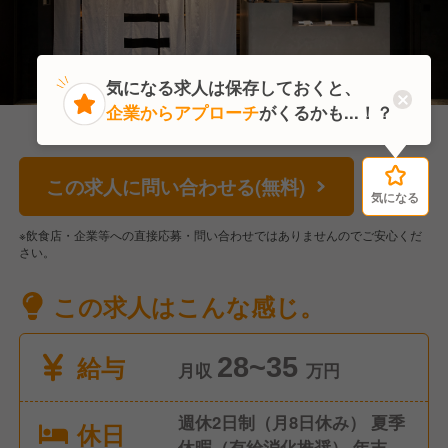
気になる求人は保存しておくと、
企業からアプローチ
がくるかも...！？
この求人に問い合わせる(無料)
気になる
気になる
※飲食店・企業等への直接応募・問い合わせではありませんのでご安心くだ
さい。
この求人はこんな感じ。
給与
28~35
月収
万円
週休2日制（月8日休み） 夏季
休日
休暇（有給消化推奨） 年末年