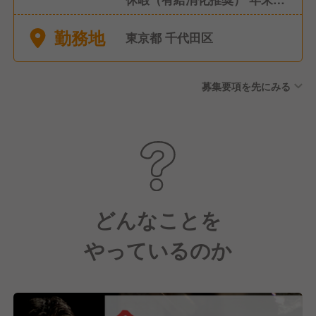
始休暇（有給消化推奨） GW
勤務地
休暇（有給消化推奨）
東京都 千代田区
募集要項を先にみる
どんなことを
やっているのか