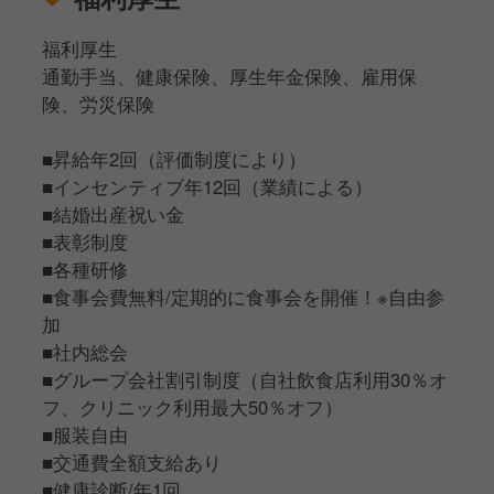
福利厚生
通勤手当、健康保険、厚生年金保険、雇用保
険、労災保険
■昇給年2回（評価制度により）
■インセンティブ年12回（業績による）
■結婚出産祝い金
■表彰制度
■各種研修
■食事会費無料/定期的に食事会を開催！※自由参
加
■社内総会
■グループ会社割引制度（自社飲食店利用30％オ
フ、クリニック利用最大50％オフ）
■服装自由
■交通費全額支給あり
■健康診断/年1回