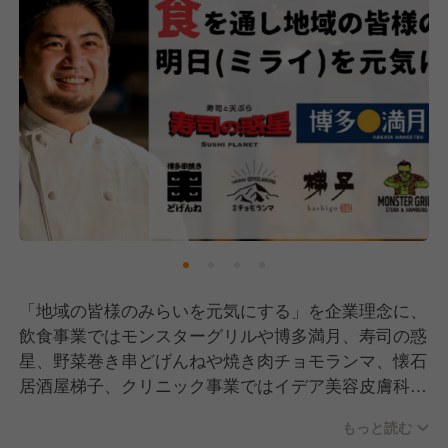
「地域の皆様のみらいを元気にする」を企業理念に、
飲食事業ではモンスターグリルや博多満月、寿司の惑
星、野菜巻き串どげんねや焼き肉チョモランマ、懐石
居酒屋梯子、クリニック事業ではイデア美容皮膚科ク
リニックを運営し、計7業態を主軸にこれまで展開し
もっと読む
てきました。