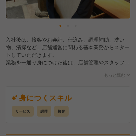
入社後は、接客やお会計、仕込み、調理補助、洗い
物、清掃など、店舗運営に関わる基本業務からスター
トしていただきます。
業務を一通り身につけた後は、店舗管理やスタッフ教
育にも段階的に携わっていただき、店づくりの中心メ
もっと読む
ンバーとして活躍していただきます。
【キャリアアップしやすい環境】
身につくスキル
現在、事業拡大の真っ只中で、毎年＋2店舗のペース
で新規出店を進めています。
サービス
調理
接客
そのため、店長や責任者への昇格チャンスが多く、成
果を出した社員には年次に関係なく役職をお任せして
います！