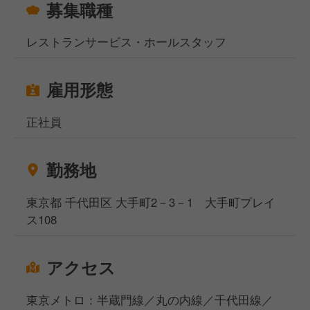
募集職種
舗づくりに反映されやすい環境です。
これまでにも、「肉の日」「縁日」といったイベント
企画や、新メニュー開発、SNSでの発信など、売上拡
レストランサービス・ホールスタッフ
大につながる取り組みが数多く実現されています。
雇用形態
正社員
勤務地
東京都 千代田区 大手町2－3－1 大手町プレイ
ス108
アクセス
東京メトロ：半蔵門線／丸の内線／千代田線／