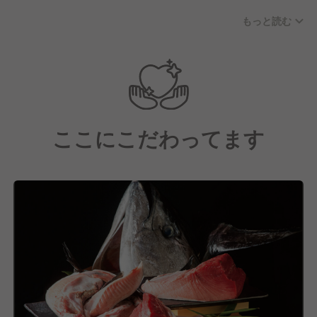
で安全な』そして『うまい！』食材をつくりその風土
もっと読む
にねざした『食文化』を地域のお客様並びに従業員1
人1人と『守り育てる』ことが私達の考える 『飲食を
通じて地域社会に貢献する』事に繋がる、そう信じて
日々頑張っております。又、お客様の『よろこび』が
私の『よろこび』と思えるよう日々まごころをもって
務めております。
ここにこだわってます