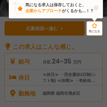
気になる求人は保存しておくと、
企業からアプローチ
がくるかも...！？
応募画面へ進む
気になる
気になる
この求人はこんな感じ。
給与
24~35
月収
万円
≪休日≫ ・完全週休2日制(シ
休日
フト制) ≪休暇≫ ・有給休暇
・慶弔休暇 年間休日108日 社
勤務地
会保険完備（雇用・労災・健
福岡県 福岡市博多区
康・厚生年金）