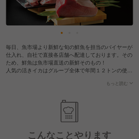
毎日、魚市場より新鮮な旬の鮮魚を担当のバイヤーが
仕入れ、自社で直接各店舗へ配達しております。その
ため、鮮魚は魚市場直送の新鮮そのもの！
人気の活きイカはグループ全体で年間１２トンの使用
量。イカには徹底してこだわり社内技能試験『イカ検
もっと読む
定』の資格などで技術向上に努めています。また、生
本マグロを１本買いしまぐろ解体ショーも定期的にお
こなっています。
こんなことやります