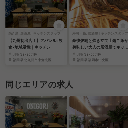
焼き鳥, 居酒屋 | キッチンスタッフ
寿司・鮨, 居酒屋 | キッチンスタッフ
【九州初出店！】アパレル×飲
豪快炉端と炊き立て土鍋ご飯
食×地域活性｜キッチン
美味しい大人の居酒屋でキッ
ンスタッフ
月収/28~36万円
月収/28~50万円
福岡県 北九州市小倉北区
福岡県 福岡市中央区
同じエリアの求人