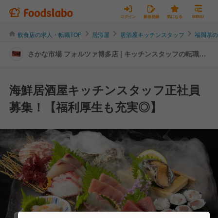
ログイン
新規登録
気になる
MENU
飲食店の求人・転職TOP
居酒屋
居酒屋キッチンスタッフ
福岡県
さかな市場 フォルツァ博多店 | キッチンスタッフの転職・
求人情報
海鮮居酒屋キッチンスタッフ正社員
募集！【福利厚生も充実◎】