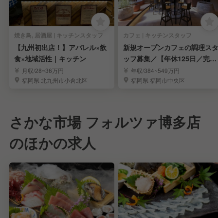
焼き鳥, 居酒屋 | キッチンスタッフ
カフェ | キッチンスタッフ
【九州初出店！】アパレル×飲
新規オープンカフェの調理ス
食×地域活性｜キッチン
ッフ募集／【年休125日／完全
週休2日制】
月収/28~36万円
年収/384~549万円
福岡県 北九州市小倉北区
福岡県 福岡市中央区
さかな市場 フォルツァ博多店
のほかの求人