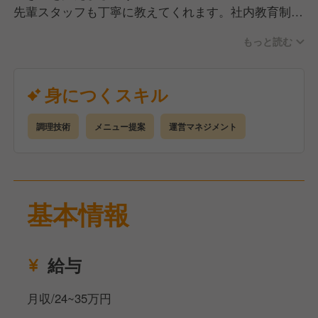
先輩スタッフも丁寧に教えてくれます。社内教育制
度、繁盛店視察ツアー（人気店で勉強できる制度）も
もっと読む
あり、スキルアップが可能。1つひとつ技術を
身につけて成長できます。20代・30代を中心に活気
ある職場です。
身につくスキル
調理技術
メニュー提案
運営マネジメント
基本情報
給与
月収/24~35万円