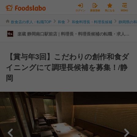
ログイン
新規登録
気になる
MENU
飲食店の求人・転職TOP
和食
和食料理長・料理長候補
静岡県の
楽蔵 静岡南口駅前店 | 料理長・料理長候補の転職・求人情
報
【賞与年3回】こだわりの創作和食ダ
イニングにて調理長候補を募集！/静
岡