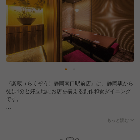
『楽蔵（らくぞう）静岡南口駅前店』は、静岡駅から
徒歩1分と好立地にお店を構える創作和食ダイニング
です。
各店舗は上質な完全個室のお席をご用意。
もっと読む
旬の食材をふんだんに使用し、素材を活かしたメニュ
ーが特徴的です。