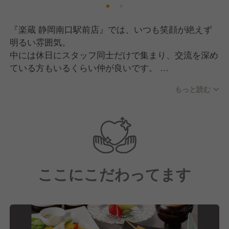
『楽蔵 静岡南口駅前店』では、いつも笑顔が絶えず
明るい雰囲気。
中には休日にスタッフ同士だけで集まり、交流を深め
ている方もいるくらい仲が良いです。
もっと読む
"良い空間作りはチームワークが大切"という部分に重
きを置き、日々スタッフ一丸となって取り組んでいま
す。
また、ホールと調理場それぞれのエリアマネージャー
が、各エリアごとに1名ずつ在籍。
ここにこだわってます
何かあった時でもすぐに相談できる環境なので、安心
して働けます！