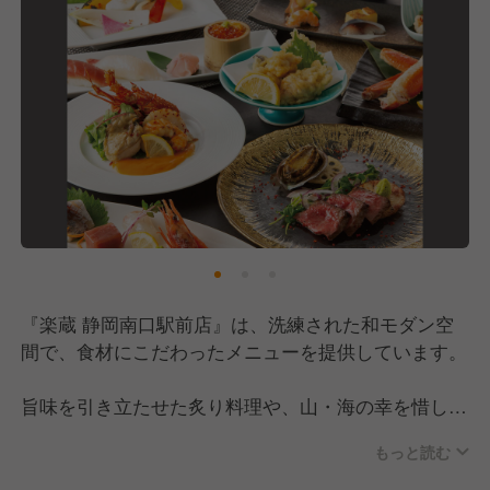
『楽蔵 静岡南口駅前店』は、洗練された和モダン空
間で、食材にこだわったメニューを提供しています。
旨味を引き立たせた炙り料理や、山・海の幸を惜しみ
なく使用。
もっと読む
お料理に合わせた日本酒や焼酎もご用意しているの
で、旬な食材の知識や幅広いお酒の知識も身に付きま