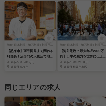
和食, 日本料理・懐石料理 | 料理長・料理長候補
和食, 日本料理・懐石料理 | 料理長・料理長候補
【熱海市】商品開発まで関わる
【海外勤務＊最大年収2000万
料理長！魚専門の人気店で地域
円】日本の魅力を世界に伝え
活性化に貢献！
一大プロジェクト
年収/580~700万円
年収/1500~2000万円
静岡県 熱海市
静岡県 静岡市葵区
同じエリアの求人