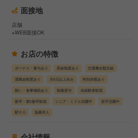
面接地
店舗
※WEB面接OK
お店の特徴
ボーナス・賞与あり
昇給制度あり
交通費全額支給
退職金制度あり
月8日以上休み
特別休暇あり
賄い・食事補助あり
制服貸与
未経験者歓迎
新卒・第2新卒歓迎
シニア・ミドル活躍中
若手活躍中
駅チカ
急募求人
会社情報