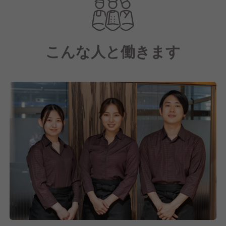
更に、店長以上のマネージャーや課長など、様々なポ
ストもご用意しているので、キャリアアップしやすい
環境！
こんな人と働きます
あなたの努力がお給与にもしっかりと反映されるシス
テムとなっています。