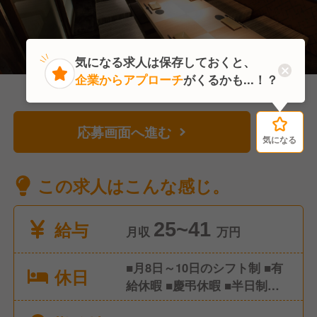
気になる求人は保存しておくと、
企業からアプローチ
がくるかも...！？
応募画面へ進む
気になる
気になる
この求人はこんな感じ。
給与
25~41
月収
万円
■月8日～10日のシフト制 ■有
休日
給休暇 ■慶弔休暇 ■半日制度
導入