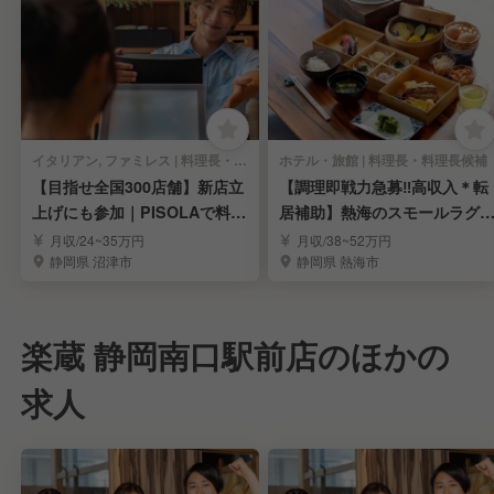
イタリアン, ファミレス | 料理長・料理長候補
ホテル・旅館 | 料理長・料理長候補
【目指せ全国300店舗】新店立
【調理即戦力急募‼️高収入＊転
上げにも参加｜PISOLAで料理
居補助】熱海のスモールラグ
長候補募集！
ュアリーホテル
月収/24~35万円
月収/38~52万円
静岡県 沼津市
静岡県 熱海市
楽蔵 静岡南口駅前店のほかの
求人