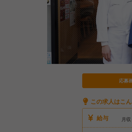
応募
この求人はこん
給与
月収