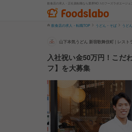
飲食店の求人・正社員転職なら業界NO.1のフーズラボエージェ
飲食店の求人・転職TOP
うどん・そば
うど
山下本気うどん 新宿歌舞伎町 | レス
入社祝い金50万円！こだ
フ】を大募集