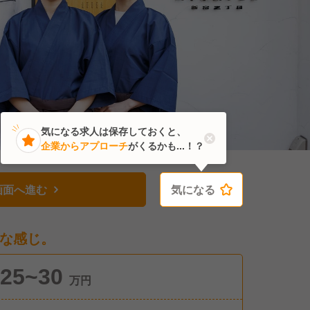
気になる求人は保存しておくと、
企業からアプローチ
がくるかも...！？
画面へ進む
気になる
気になる
な感じ。
25~30
万円