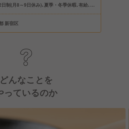
2日制(月8～9日休み)､夏季・冬季休暇､有給､慶
暇等 年間休日117日
都 新宿区
どんなことを
やっているのか