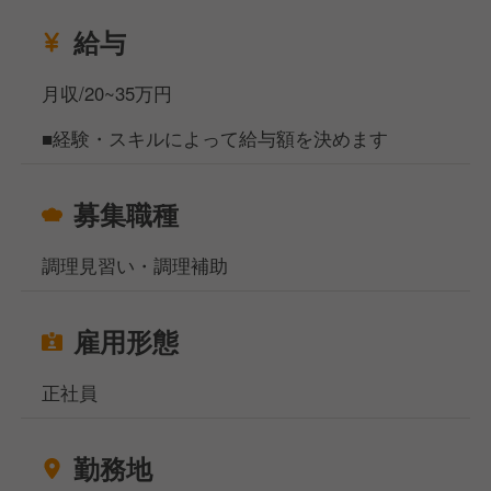
て、遠方の方からのご応募も来て欲しかったので、家
給与
賃補助を支給するなど、住まいのサポートもさせてい
ただきます。また、3階にはビジネスホテルを併設し
月収/20~35万円
ているため、まずはホテルに滞在することも可能で
す。
■経験・スキルによって給与額を決めます
募集職種
調理見習い・調理補助
雇用形態
正社員
勤務地