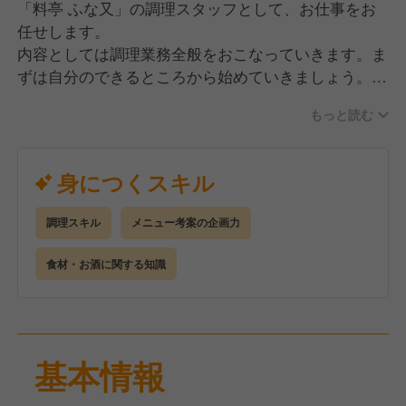
「料亭 ふな又」の調理スタッフとして、お仕事をお
任せします。
内容としては調理業務全般をおこなっていきます。ま
ずは自分のできるところから始めていきましょう。
仕事に慣れてきたら後輩スタッフの教育・指導、新し
もっと読む
いメニューの考案にも携わっていただけたらと思いま
す。
身につくスキル
経験・未経験問わず募集しますが、お客様を満足させ
られるように常に向上心・探究心を持っている方を希
調理スキル
メニュー考案の企画力
望します。
食材・お酒に関する知識
【人を大切に】
お客様だけではなく、気持ち良く仕事をしてほしいの
で働くスタッフのために労働環境の改善にも努めてい
ます。
基本情報
そのために人件費が上がっても、将来のために週休2
日制に移行し早番・遅番制を導入しております。そし