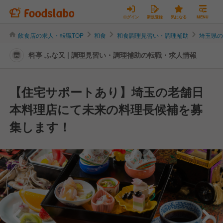
ログイン
新規登録
気になる
MENU
飲食店の求人・転職TOP
和食
和食調理見習い・調理補助
埼玉県
料亭 ふな又 | 調理見習い・調理補助の転職・求人情報
【住宅サポートあり】埼玉の老舗日
本料理店にて未来の料理長候補を募
集します！