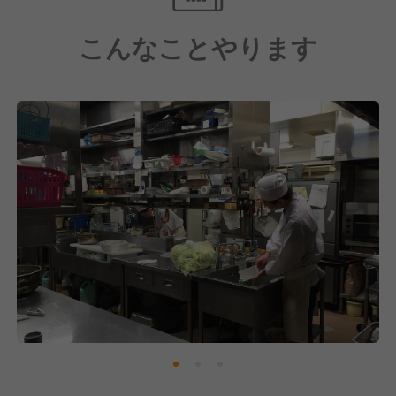
【多くのニーズに合わせた料理】
こんなことやります
先述のうなぎ料理のほか、料亭として宴会やお祝い・
法事などの会席料理も提供しています。また、他にも
「ふな又を家でも楽しみたい」という声に応えて仕出
しや出前、そしてお弁当なども作っています。