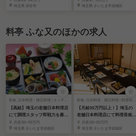
埼玉県 深谷市
埼玉県 さいたま市岩槻区
料亭 ふな又のほかの求人
和食, 日本料理・懐石料理 | キッチンスタッフ
和食, 日本料理・懐石料理 | 料理長・料理長候補
【高給】埼玉の老舗日本料理店
【月給30万円以上！】埼玉の
にて調理スタッフ即戦力を募
老舗日本料理店にて料理長候
集！＊家賃補助あり
(即戦力)募集
月収/30~50万円
月収/30~50万円
埼玉県 さいたま市岩槻区
埼玉県 さいたま市岩槻区