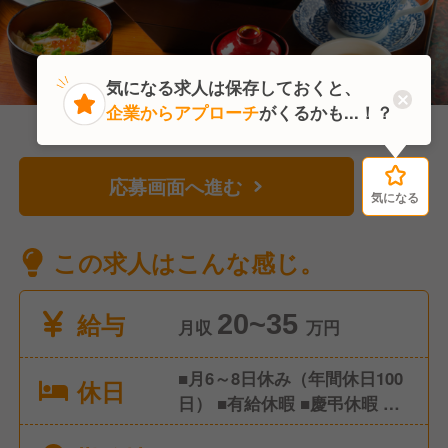
気になる求人は保存しておくと、
企業からアプローチ
がくるかも...！？
応募画面へ進む
気になる
気になる
この求人はこんな感じ。
給与
20~35
月収
万円
■月6～8日休み（年間休日100
休日
日） ■有給休暇 ■慶弔休暇 ■
夏季休暇 ■年末年始休暇