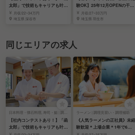
太郎」で技術もキャリアも叶え
験OK】25年12月OPENの干物
る！積極募集中！
食堂｜羽生市
月収/22~34万円
月収/27~33万円
埼玉県 深谷市
埼玉県 羽生市
同じエリアの求人
日本料理・懐石料理, 寿司・鮨 | 調理見習い・調理補助
ラーメン | 調理見習い・調理補助
【社内コンテストあり！】「函
《人気ラーメンの正社員》未
太郎」で技術もキャリアも叶え
験歓迎＊上場企業＊1年で6万
る！積極募集中！
円昇給チャンスも！
月収/22~34万円
月収/27~35万円