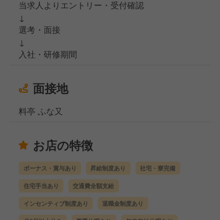
当求人よりエントリー・受付確認
↓
選考・面接
↓
入社・研修期間
面接地
料亭 ふな又
お店の特徴
ボーナス・賞与あり
昇給制度あり
社宅・寮完備
住宅手当あり
交通費全額支給
インセンティブ制度あり
退職金制度あり