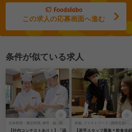
この求人の応募画面へ進む
条件が似ている求人
日本料理・懐石料理, 寿司・鮨 | 調理見習い・調理補助
和食, ファストフード | 調理見習い・調理補助
【社内コンテストあり！】「函
【若手スタッフ募集＊飲食未