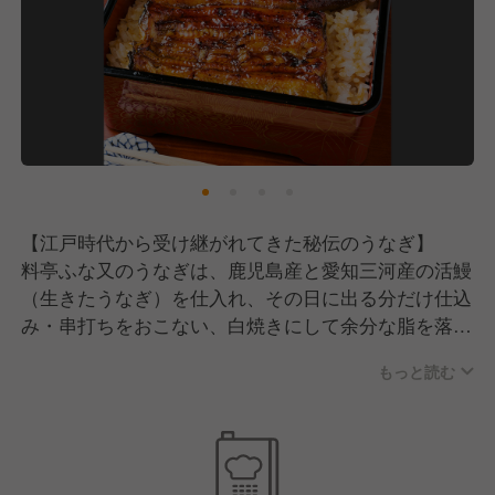
【江戸時代から受け継がれてきた秘伝のうなぎ】
料亭ふな又のうなぎは、鹿児島産と愛知三河産の活鰻
（生きたうなぎ）を仕入れ、その日に出る分だけ仕込
み・串打ちをおこない、白焼きにして余分な脂を落と
します。そしてふっくらと柔らかくなるまで20～30
もっと読む
分蒸し、それを代々受け継がれてきた秘伝のタレを付
け、備長炭でじっくりと焼き上げます。うなぎ未経験
でも、店主がしっかり教えていきますのでご安心くだ
さい。