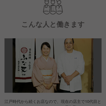
事での集まりなどでもご利用いただいております。
「料亭の味をリーズナブルに、そして落ち着いた
こんな人と働きます
「和」の雰囲気と心のこもったおもてなしで」をコン
セプトに、親子代々ご利用いただいているお客様、そ
して新規のお客様含め今後も多くのお客様に愛される
店舗づくりを目指してまいります。
江戸時代から続くお店なので、現在の店主で10代目と