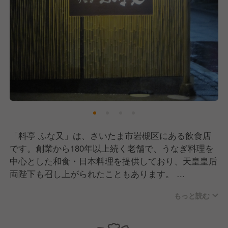
「料亭 ふな又」は、さいたま市岩槻区にある飲食店
です。創業から180年以上続く老舗で、うなぎ料理を
中心とした和食・日本料理を提供しており、天皇皇后
両陛下も召し上がられたこともあります。
もっと読む
お店は新館・本館・はなれと分かれており、個室はも
ちろん気軽な椅子席から最大200名様まで収容できる
大広間もあるので、ランチ・ディナーのほか宴会や法