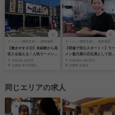
ラーメン | 調理見習い・調理補助
ラーメン | 調理見習い・調理補助
【働きやすさ◎】未経験から高
【研修で安心スタート！】ラ
収入を狙える！人気ラーメン店
メン魁力屋の正社員として活
の若手スタッフ募集
しませんか！
月収/23~29万円
年収/303~380万円
兵庫県 神戸市西区
兵庫県 宝塚市
同じエリアの求人