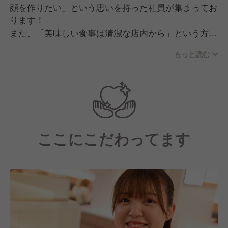
顔を作りたい」という思いを持った社員が集まってお
ります！
また、「美味しい食事は清潔な店内から」という方針
のため、なんとっても店内、キッチンが清潔です。
もっと読む
そのため、パート、アルバイトも含めると女性比率が
全体の6割となっています。
ここにこだわってます