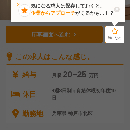
気になる求人は保存しておくと、
企業からアプローチ
がくるかも...！？
応募画面へ進む
気になる
気になる
この求人はこんな感じ。
給与
20~25
月収
万円
4週8日制 ※有給休暇初年度10
休日
日
勤務地
兵庫県 神戸市北区