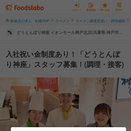
ログイン
新規登録
気になる
MENU
飲食店の求人・転職TOP
ラーメン
ラーメン調理見習い・調理補助
どうとんぼり神座 イオンモール神戸北店(兵庫県 神戸市北
区) | 調理見習い・調理補助の転職・求人情報
入社祝い金制度あり！「どうとんぼ
り神座」スタッフ募集！(調理・接客)