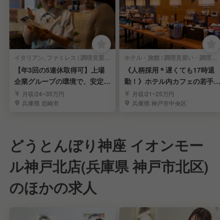
イタリアン, ファミレス | 調理見習い・調理補助
ホテル・旅館 | 調理見習い・調理補助
【年3回の5連休取得可】上場
《人柄採用＊遅くても17時退
企業グループの環境で、安定し
勤！》ホテル内カフェの若手
たキャリアアップ！
理師を募集｜神戸市
月収/24~35万円
月収/21~25万円
兵庫県 尼崎市
兵庫県 神戸市中央区
どうとんぼり神座 イオンモー
ル神戸北店(兵庫県 神戸市北区)
のほかの求人