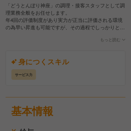
「どうとんぼり神座」の調理・接客スタッフとして調
理業務全般をお任せします。
年4回の評価制度があり実力が正当に評価される環境
の為早い昇進も可能ですが、その過程でしっかりとし
た教育を受けていただくのでご安心ください。
もっと読む
弊社は「明るく楽しい社会づくりに貢献する」という
企業理念のもと、お客様第一の方針を掲げています。
そのため、お客様の要望に対しては従業員一人一人に
身につくスキル
決裁権があります。
お客様の笑顔の為に、共に成長していただける方を募
サービス力
集中です。
基本情報