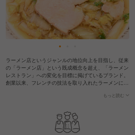
ラーメン店というジャンルの地位向上を目指し、従来
の「ラーメン店」という既成概念を超え、「ラーメン
レストラン」への変化を目標に掲げているブランド。
創業以来、フレンチの技法を取り入れたラーメンにこ
だわり「一度食べたら病みつきになる味」「どこか懐
もっと読む
かしい味」なのに、”他の何にも似ていない”醤油ラー
メンを追求し続けてきました。
1992年の会社設立時から順調に売上を伸ばし、現在
は多くのファンを持つブランドにまで成長しました。