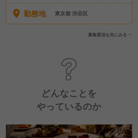
111日 入社時特別休暇（有
勤務地
給：3日、有給付与前までにや
東京都 渋谷区
むを得ず欠勤となった場合に
使用可能）、有給休暇(入社時
募集要項を先にみる
から6ヶ月後10日付与、以降法
定どおり）、慶弔休暇(有給：
事由によって1〜5日）、産前
産後休暇・育児休業、介護休
暇・介護休業
どんなことを
やっているのか