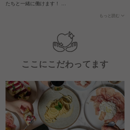
たちと一緒に働けます！
もっと読む
店舗では「Friendly & Smile」を大切にする、明るく
気さくな20代を中心とした若手スタッフが大活躍中。
堅苦しい上下関係はなく、常に笑顔が絶えない職場で
す。チームで助け合い、お互いの個性をリスペクトし
ながら「どうすればもっとお客様に喜んでもらえる
か」を一緒に考えられる、熱くて温かい仲間たちが待
ここにこだわってます
っています。