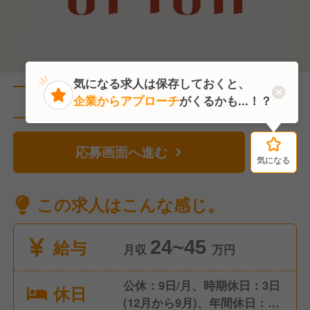
気になる求人は保存しておくと、
企業からアプローチ
がくるかも...！？
直近2人がこの求人を検討中
応募画面へ進む
気になる
気になる
この求人はこんな感じ。
給与
24~45
月収
万円
公休：9日/月、時期休日：3日
休日
(12月から9月)、年間休日：