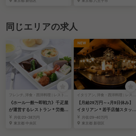
東京都 新宿区
東京都 八王子市
同じエリアの求人
NEW
フレンチ, 洋食・西洋料理 | レストランサービス・ホールスタッフ
イタリアン, 洋食・西洋料理 | レストランサービス・ホールスタッフ
《ホール一般〜即戦力》千疋屋
【月給29万円～×月9日休み】
が運営するレストラン＊労働環
イタリアン＊若手店舗スタッ
境安定＊賞与年3回
募集
月収/23~38万円
月収/29~40万円
東京都 中央区
東京都 新宿区