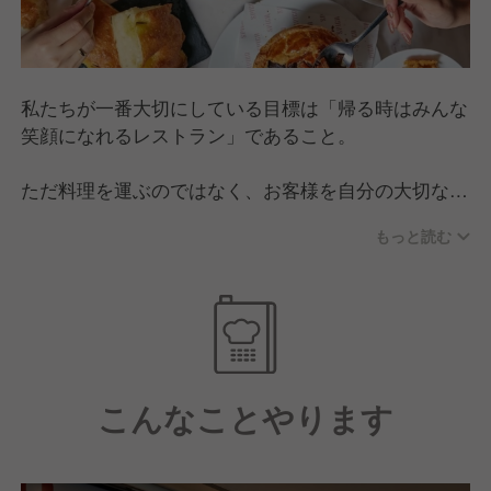
私たちが一番大切にしている目標は「帰る時はみんな
笑顔になれるレストラン」であること。
ただ料理を運ぶのではなく、お客様を自分の大切な友
人や家族のように迎え入れ、日常からワクワクする非
もっと読む
日常へとスイッチが切り替わるような体験を提供する
ことにこだわっています。
「Humble, Say Yes（謙虚に、できる限り要望に応え
る）」を合言葉に、お客様が言葉にする前に求めるこ
とを想像して動く。マニュアル通りではない、心動か
されるホスピタリティを日々追求しています。
こんなことやります