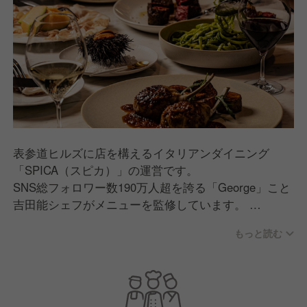
表参道ヒルズに店を構えるイタリアンダイニング
「SPICA（スピカ）」の運営です。
SNS総フォロワー数190万人超を誇る「George」こと
吉田能シェフがメニューを監修しています。
もっと読む
お店のコンセプトは「シェフが休日に友人たちを招い
ておもてなしをしたら」。
王道イタリアンにフレンチの繊細な技法を掛け合わせ
た、カジュアルでありながら洗練されたお料理を提供
しています。都会のど真ん中で、美味しい食事とお酒