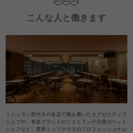
を囲みながら、友人の家に招かれたような高揚感と居
こんな人と働きます
心地の良さを感じていただける特別な空間を創り出し
ています。
ミシュラン星付きの名店で腕を磨いたエグゼクティブ
シェフや、有名ブランドのリストランテ出身のヘッド
シェフなど、業界トップクラスのプロフェッショナル