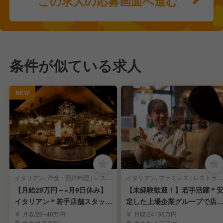
この求人の応募画面へ進む
条件が似ている求人
NEW
イタリアン, 洋食・西洋料理 | レストランサービス・ホールスタッフ
イタリアン, ファミレス | レストランサービス・ホールスタッフ
【月給29万円～×月9日休み】
【未経験歓迎！】若手活躍＊
イタリアン＊若手店舗スタッフ
定した上場企業グループで店
募集
を目指しませんか？
月収/29~40万円
月収/24~35万円