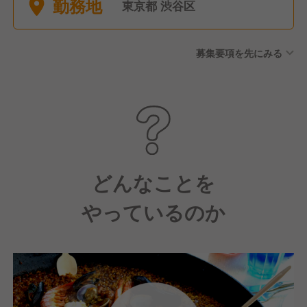
勤務地
給：3日、有給付与前までにや
東京都 渋谷区
むを得ず欠勤となった場合に
使用可能）、有給休暇(入社時
募集要項を先にみる
から6ヶ月後10日付与、以降法
定どおり）、慶弔休暇(有給：
事由によって1〜5日）、産前
産後休暇・育児休業、介護休
暇・介護休業
どんなことを
やっているのか