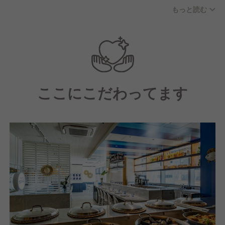
エネルギーで満ちています。若手メンバーも多く、切
もっと読む
磋琢磨しながら「どうすればもっとお客様を喜ばせら
れるか？」を本気で語り合える仲間です。誰かが困っ
ていたら自然と手が差し伸べられる、そんな家族のよ
うな温かさがあるチームです。
ここにこだわってます