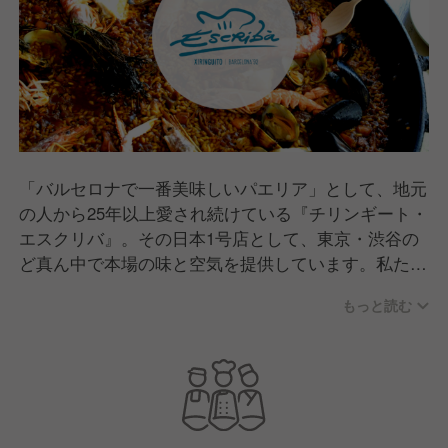
「バルセロナで一番美味しいパエリア」として、地元
の人から25年以上愛され続けている『チリンギート・
エスクリバ』。その日本1号店として、東京・渋谷の
ど真ん中で本場の味と空気を提供しています。私たち
が届けているのは、単なる食事ではありません。扉を
もっと読む
開けた瞬間に広がる開放感、薪で炊き上げるパエリア
の香り、そしてスタッフの弾けるような笑顔。まるで
スペインの海辺にいるような、日常を忘れさせる「特
別な時間」を創り上げています。