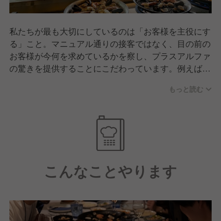
私たちが最も大切にしているのは「お客様を主役にす
る」こと。マニュアル通りの接客ではなく、目の前の
お客様が今何を求めているかを察し、プラスアルファ
の驚きを提供することにこだわっています。例えば、
パエリアが炊き上がるまでの17分間をどう楽しんでい
もっと読む
ただくか。私たちはこれを「エンターテインメント」
と捉えています。お客様の記憶に一生残るような「パ
ーフェクト・モーメント（最高の瞬間）」を創るため
に、一人ひとりが自ら考え、行動することを何よりも
尊重しています。
こんなことやります