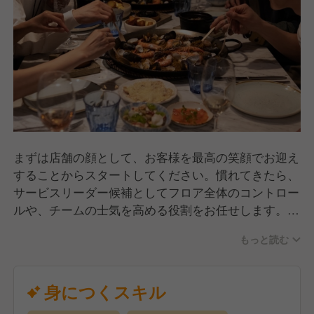
まずは店舗の顔として、お客様を最高の笑顔でお迎え
することからスタートしてください。慣れてきたら、
サービスリーダー候補としてフロア全体のコントロー
ルや、チームの士気を高める役割をお任せします。
『Steps of Service』に基づき、お客様に合わせた心
もっと読む
地よい距離感の接客、ワインの提案、そしてお店全体
を盛り上げる演出など、現場のディレクションを学び
ます。単に料理を運ぶだけではない、店舗をプロデュ
身につくスキル
ースする感覚で、あなたの個性を活かしたサービスを