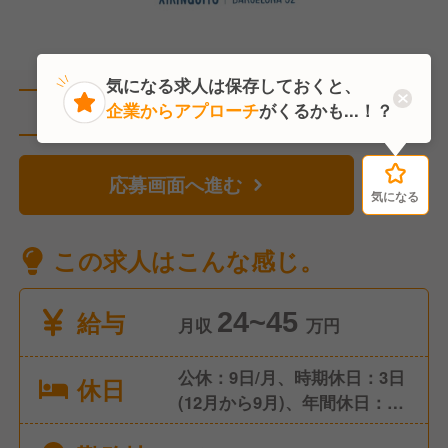
気になる求人は保存しておくと、
企業からアプローチ
がくるかも...！？
直近2人がこの求人を検討中
応募画面へ進む
気になる
気になる
この求人はこんな感じ。
給与
24~45
月収
万円
公休：9日/月、時期休日：3日
休日
(12月から9月)、年間休日：
111日 入社時特別休暇（有