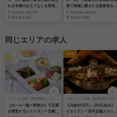
れる本物のおもてなしを実現で
境で地域に愛される接客術を
きる高級割烹
きお店の顔へ
年収/360~480万円
年収/360~480万円
東京都 中央区
東京都 中野区
同じエリアの求人
NEW
フレンチ, 洋食・西洋料理 | レストランサービス・ホールスタッフ
イタリアン, 洋食・西洋料理 | レストランサービス・ホールスタッフ
《ホール一般〜即戦力》千疋屋
【月給29万円～×月9日休み】
が運営するレストラン＊労働環
イタリアン＊若手店舗スタッ
境安定＊賞与年3回
募集