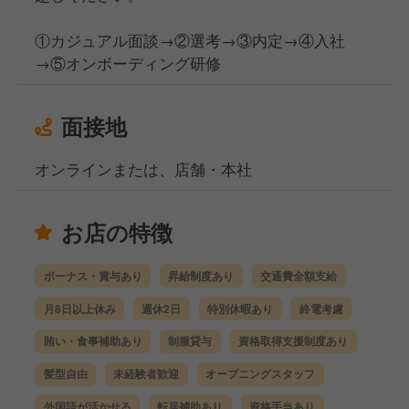
①カジュアル面談→②選考→③内定→④入社
→⑤オンボーディング研修
面接地
オンラインまたは、店舗・本社
お店の特徴
ボーナス・賞与あり
昇給制度あり
交通費全額支給
月8日以上休み
週休2日
特別休暇あり
終電考慮
賄い・食事補助あり
制服貸与
資格取得支援制度あり
髪型自由
未経験者歓迎
オープニングスタッフ
外国語が活かせる
転居補助あり
資格手当あり