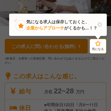
気になる求人は保存しておくと、
企業からアプローチ
がくるかも...！？
この求人に問い合わせる(無料)
気になる
気になる
※飲食店・企業等への直接応募・問い合わせではありませんのでご安心くだ
さい。
この求人はこんな感じ。
給与
22~28
月収
万円
■年間休日122日 └月8〜11日
休日
休み └阪急電鉄 本社の食堂は