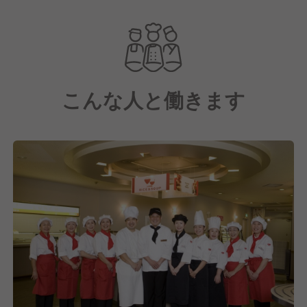
最大級の給食・ホスピタリティサービス企業です。
現在は三井物産100％子会社として、フードサービス
を中心に、オフィス、工場、学校、病院・福祉施設、
スタジアム・トレーニング施設など、多岐にわたる事
業を展開しています。
こんな人と働きます
そこで「WX事業本部 MS事業部」では、研修、保養
所、宿泊施設などでニーズに合ったお食事を提供して
います。
私たちは食事を提供するだけではなく、その先にある
「笑顔」や「生きる活力」を提供することにありま
す。
これからもこの想いは忘れずに、たくさんの人たち
に“元気のもと”を届けてまいります！
そして現在は、私たちの想いに共感していただきなが
ら共に成長していける、新しい仲間の採用に注力中で