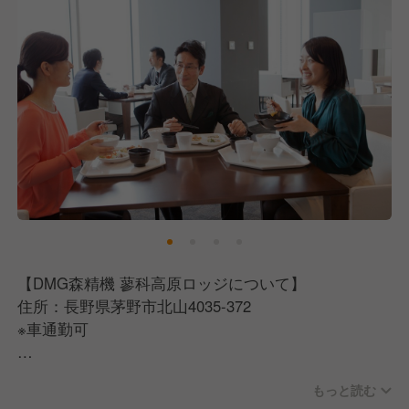
【DMG森精機 蓼科高原ロッジについて】
住所：長野県茅野市北山4035-372
※車通勤可
【エームサービス株式会社について】
もっと読む
三井物産と米アラマーク社の合弁で設立された、日本