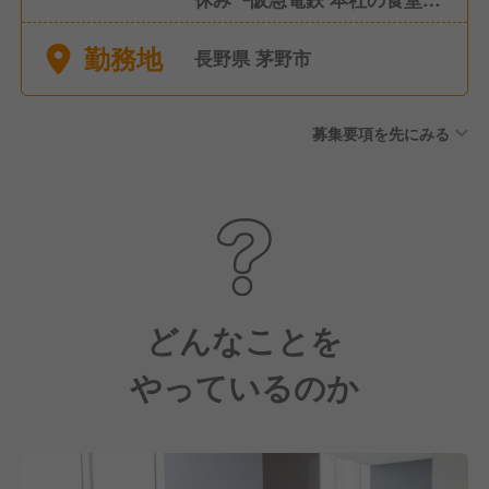
土日祝休み ■希望休制度 ■有
勤務地
給休暇(社内規定有) ■特別休暇
長野県 茅野市
(慶弔、出産、育児、介護休暇
など)
募集要項を先にみる
どんなことを
やっているのか