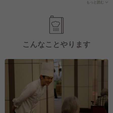
もっと読む
す。
お休みに関しては年間休日122日(月8〜11日休み)、実
働8時間/日の実施をおこない、残業代も別途支給とな
ります。
さらに子育て支援や各種手当も充実している点や、産
こんなことやります
業医・保健師を中心に健康支援を徹底し、一人ひとり
が健康でいられるように様々な取り組みをおこなって
いるのも大手企業ならではの魅力の一つといえるでし
ょう。
【しっかりとスキルアップ・キャリアアップもできま
す！】
そして私たちは日本最大級の給食・ホスピタリティサ
ービス企業として在り続けています。
これには今働いてくれている社員一人ひとりの成長が
あってこそだと考えており、だからこそスキルアッ