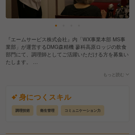
プ・キャリアアップの環境づくりに力を入れていま
す。
企業内学校「わたしアカデミー」では、オンラインと
対面を組み合わせた充実の研修制度を用意していま
『エームサービス株式会社』内「WX事業本部 MS事
す。
業部」が運営するDMG森精機 蓼科高原ロッジの飲食
メニュープランや基礎栄養はもちろん、様々なジャン
部門にて、調理師としてご活躍いただける方を募集い
ルの学びを提供しており、資格取得支援制度も充実。
たします。
特に管理栄養士取得支援プログラムは多くの社員に活
社員食堂でのご経験や大量調理のご経験等がある方は
用されています。
もっと読む
優遇いたします。
さまざまな事業を展開し、和洋中をはじめとする多様
【業務内容】
身につくスキル
な料理を扱うからこそ、数多くの料理をマスターでき
仕込みから調理、盛り付けまでの調理業務全般。
る環境があります。
メニュープランニング・盛り付け・調理からマーケテ
調理技術
衛生管理
コミュニケーション力
今までの経験を活かしながら、安定した経営基盤の当
ィングまで、様々な場面でアイデアを発揮していただ
社でキャリアを築いていきませんか？
ける、幅広いキャリアを描ける会社です。
あなたからのご応募、ぜひお待ちしております！