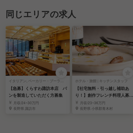
同じエリアの求人
イタリアン, ベーカリー・ブーランジェリー | キッチンスタッフ
ホテル・旅館 | キッチンスタッフ
【急募】くらすわ諏訪本店 パ
【社宅無料・引っ越し補助あ
ンを製造していただく方募集
り！】創作フレンチ料理人募
集！
月収/24~30万円
月収/23~36万円
長野県 諏訪市
長野県 小県郡青木村