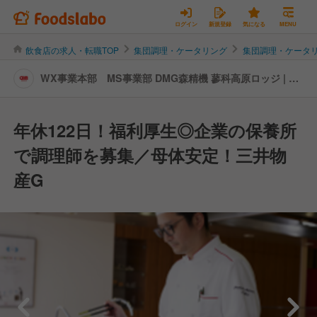
ログイン
新規登録
気になる
MENU
飲食店の求人・転職TOP
集団調理・ケータリング
集団調理・ケータ
WX事業本部 MS事業部 DMG森精機 蓼科高原ロッジ | キ
ッチンスタッフの転職・求人情報
年休122日！福利厚生◎企業の保養所
で調理師を募集／母体安定！三井物
産G