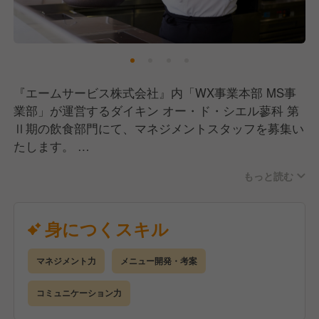
プ・キャリアアップの環境づくりに力を入れていま
す。
企業内学校「わたしアカデミー」では、オンラインと
対面を組み合わせた充実の研修制度を用意していま
『エームサービス株式会社』内「WX事業本部 MS事
す。
業部」が運営するダイキン オー・ド・シエル蓼科 第
メニュープランや基礎栄養はもちろん、様々なジャン
Ⅱ期の飲食部門にて、マネジメントスタッフを募集い
ルの学びを提供しており、資格取得支援制度も充実。
たします。
特に管理栄養士取得支援プログラムは多くの社員に活
用されています。
もっと読む
飲食店などで店長経験がある方や、アルバイトスタッ
フの教育に携わったことがある方、コミュニケーショ
さまざまな事業を展開し、和洋中をはじめとする多様
ン能力に自信がある方などなど、お待ちしておりま
身につくスキル
な料理を扱うからこそ、数多くの料理をマスターでき
す！
る環境があります。
メニュープランニング・盛り付け・調理からマーケテ
マネジメント力
メニュー開発・考案
【業務内容】
ィングまで、様々な場面でアイデアを発揮していただ
施設全体の運営やクライアントとの打ち合わせ、イベ
コミュニケーション力
ける、幅広いキャリアを描ける会社です。
ントのサポート等をお任せ予定です。