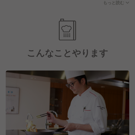
もっと読む
す。
お休みに関しては年間休日122日(月8〜11日休み)、実
働8時間/日の実施をおこない、残業代も別途支給とな
ります。
さらに子育て支援や各種手当も充実している点や、産
こんなことやります
業医・保健師を中心に健康支援を徹底し、一人ひとり
が健康でいられるように様々な取り組みをおこなって
いるのも大手企業ならではの魅力の一つといえるでし
ょう。
【しっかりとスキルアップ・キャリアアップもできま
す！】
そして私たちは日本最大級の給食・ホスピタリティサ
ービス企業として在り続けています。
これには今働いてくれている社員一人ひとりの成長が
あってこそだと考えており、だからこそスキルアッ