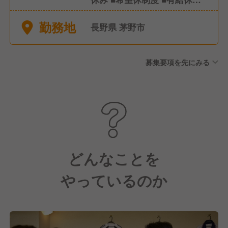
(社内規定有) ■特別休暇(慶
勤務地
弔、出産、育児、介護休暇な
長野県 茅野市
ど)
募集要項を先にみる
どんなことを
やっているのか