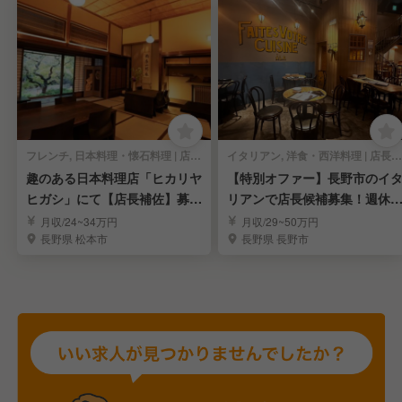
フレンチ, 日本料理・懐石料理 | 店長・店長候補
イタリアン, 洋食・西洋料理 | 店長・店長候補
趣のある日本料理店「ヒカリヤ
【特別オファー】長野市のイ
ヒガシ」にて【店長補佐】募
リアンで店長候補募集！週休2
集！
日制/経験者優遇
月収/24~34万円
月収/29~50万円
長野県 松本市
長野県 長野市