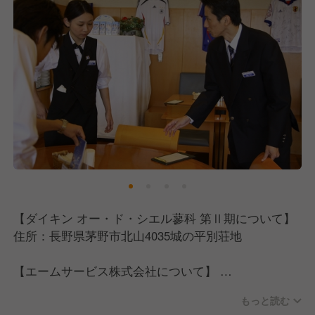
【ダイキン オー・ド・シエル蓼科 第Ⅱ期について】
住所：長野県茅野市北山4035城の平別荘地
【エームサービス株式会社について】
三井物産と米アラマーク社の合弁で設立された、日本
もっと読む
最大級の給食・ホスピタリティサービス企業です。