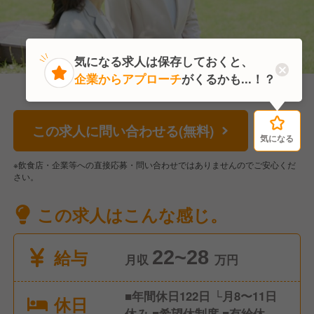
気になる求人は保存しておくと、
企業からアプローチ
がくるかも...！？
この求人に問い合わせる(無料)
気になる
気になる
※飲食店・企業等への直接応募・問い合わせではありませんのでご安心くだ
さい。
この求人はこんな感じ。
給与
22~28
月収
万円
■年間休日122日 └月8〜11日
休日
休み ■希望休制度 ■有給休暇