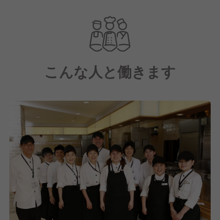
現在は三井物産100％子会社として、フードサービス
を中心に、オフィス、工場、学校、病院・福祉施設、
スタジアム・トレーニング施設など、多岐にわたる事
業を展開しています。
こんな人と働きます
そこで「WX事業本部 MS事業部」では、研修、保養
所、宿泊施設などでニーズに合ったお食事を提供して
います。
しかし、私たちは食事を提供するだけではなく、その
先にある「笑顔」や「生きる活力」を提供することに
あります。
これからもこの想いは忘れずに、たくさんの人たち
に“元気のもと”を届けてまいります！
そして現在は、私たちの想いに共感していただきなが
ら共に成長していける、新しい仲間の採用に注力中で
す！