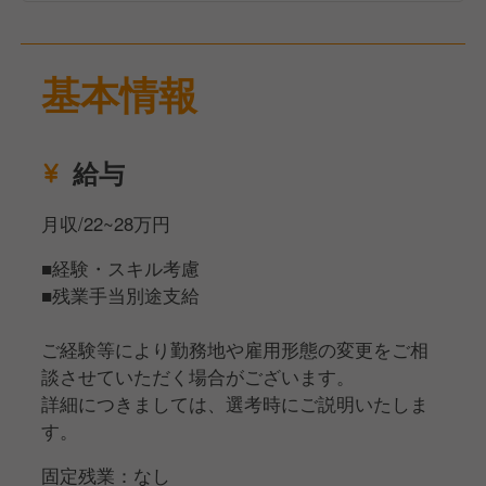
徐々に仕事に慣れてきたらメニュー開発やスタッフの
マネジメントにも携わっていただきます！
その他にも、仕込みから盛り付けまでの調理業務をお
基本情報
任せする場合があります。
安定した経営基盤の当社でキャリアを築いていきませ
給与
んか？
あなたからのご応募、ぜひお待ちしております！
月収/22~28万円
■経験・スキル考慮
■残業手当別途支給
ご経験等により勤務地や雇用形態の変更をご相
談させていただく場合がございます。
詳細につきましては、選考時にご説明いたしま
す。
固定残業：なし