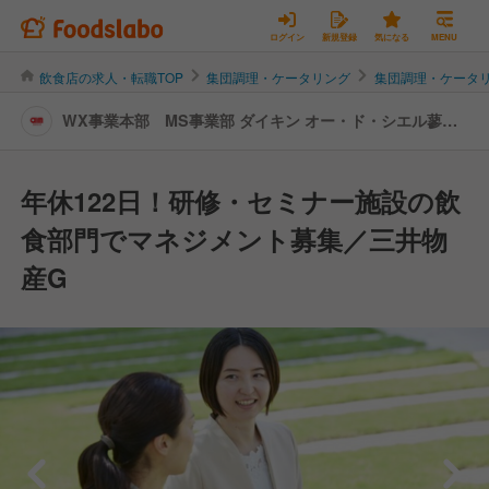
ログイン
新規登録
気になる
MENU
飲食店の求人・転職TOP
集団調理・ケータリング
集団調理・ケータ
WX事業本部 MS事業部 ダイキン オー・ド・シエル蓼科
第Ⅱ期 | 店長・店長候補の転職・求人情報
年休122日！研修・セミナー施設の飲
食部門でマネジメント募集／三井物
産G