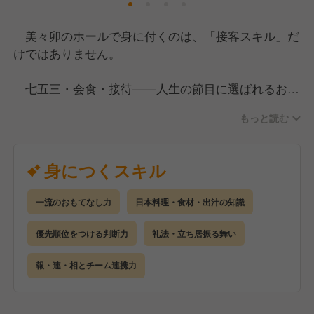
美々卯のホールで身に付くのは、「接客スキル」だ
けではありません。
七五三・会食・接待——人生の節目に選ばれるお店
で、緊張感のある場を何度も経験することで、相手の
もっと読む
空気を読み先回りして動く「本物のおもてなし力」が
育まれます。また、毎朝引く出汁の背景や産地・食材
の知識を自分の言葉で語れるようになることで、食文
身につくスキル
化の語り部としての専門性も身に付きます。
一流のおもてなし力
日本料理・食材・出汁の知識
礼法・立ち居振る舞い・言葉づかいは日々の仕事の
中で自然と磨かれ、「美々卯で育った人は品が違う」
優先順位をつける判断力
礼法・立ち居振る舞い
と言われるほどの品格が一生の財産になります。
報・連・相とチーム連携力
さらに、複数テーブルを同時にさばくマルチタスク
力、厨房との連携で培うチームワーク、月次の開発会