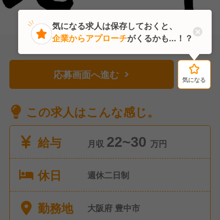
気になる求人は保存しておくと、
企業からアプローチ
がくるかも...！？
応募画面へ進む
気になる
気になる
この求人はこんな感じ。
給与
22~30
月収
万円
休日
週休二日制
勤務地
大阪府 豊中市