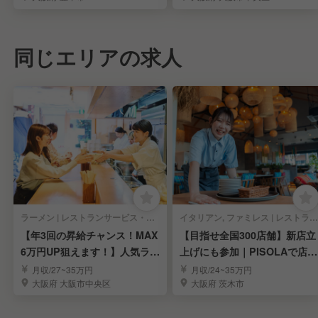
同じエリアの求人
ラーメン | レストランサービス・ホールスタッフ
イタリアン, ファミレス | レストランサービス・ホールスタッフ
【年3回の昇給チャンス！MAX
【目指せ全国300店舗】新店立
6万円UP狙えます！】人気ラー
上げにも参加｜PISOLAで店長
メンの社員募集
候補募集！
月収/27~35万円
月収/24~35万円
大阪府 大阪市中央区
大阪府 茨木市