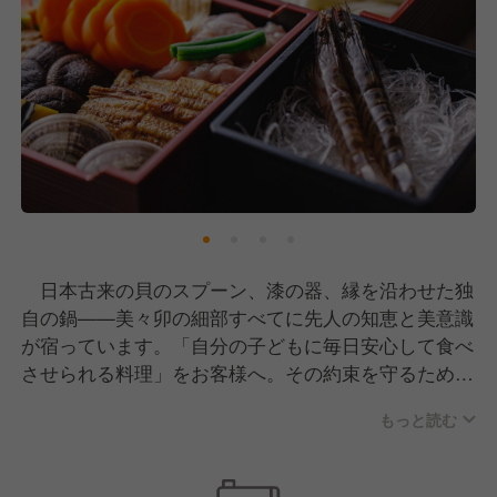
日本古来の貝のスプーン、漆の器、縁を沿わせた独
自の鍋——美々卯の細部すべてに先人の知恵と美意識
が宿っています。「自分の子どもに毎日安心して食べ
させられる料理」をお客様へ。その約束を守るため
に、味・空間・器・サービスのすべてに手塩をかけ
もっと読む
る。揺るがぬ品質への誠実さこそが、美々卯ブランド
が250年愛され続ける理由です。