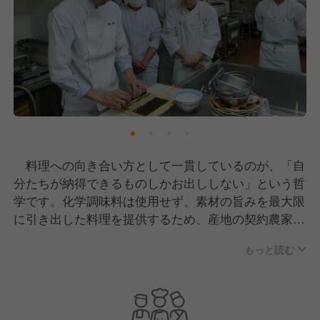
料理への向き合い方として一貫しているのが、「自
分たちが納得できるものしかお出ししない」という哲
学です。化学調味料は使用せず、素材の旨みを最大限
に引き出した料理を提供するため、産地の契約農家に
直接赴き、眼で見て手に取って食材を厳選するなど、
もっと読む
素材の品質に妥協しません。
また、契約栽培した国産蕎麦を自社工場の石臼で製
粉し、店舗で打ち立ての蕎麦を提供するなど、手間を
惜しまない姿勢が同社の誇りとなっています。