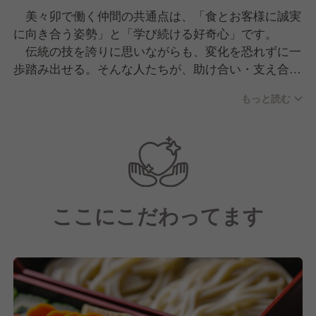
美々卯で働く仲間の共通点は、「食とお客様に誠実
に向き合う姿勢」と「学び続ける好奇心」です。
伝統の技を誇りに思いながらも、変化を恐れずに一
歩踏み出せる。そんな人たちが、助け合い・支え合い
ながら、毎日のおもてなしをつくっています。
もっと読む
技術は入社後に磨けます。まずは一緒に「人の間を
あたためる仕事」の楽しさを感じてください。
ここにこだわってます