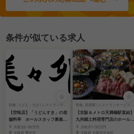
条件が似ている求人
和食, うどん・そば | レストランサービス・ホールスタッフ
和食, 居酒屋 | レストランサービス・ホールスタッフ
【空味店】「うどんすき」の老
【京阪＆メトロ天満橋駅直結
舗料亭 ホールスタッフ募集!
九州郷土料理専門店のホール
≪第二新卒歓迎≫
タッフ《月9休》
月収/22~30万円
月収/27~33万円
大阪府 豊中市
大阪府 大阪市中央区