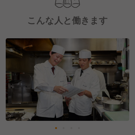
店内での飲食事業にとどまらず、宅配うどんすきや
こんな人と働きます
冷凍うどんすきなどの通販事業も展開し、家庭でも本
格的な味わいを楽しめるよう、冷蔵・冷凍便で全国に
届けています。ECサイトを活用したオンライン販売
やテイクアウトにも積極的に取り組み、「老舗はいつ
も新しい」をモットーに時代に合わせた変革も推進し
ています。