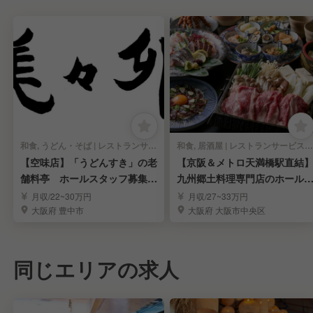
和食, うどん・そば | レストランサービス・ホールスタッフ
和食, 居酒屋 | レストランサービス・ホールスタッフ
【空味店】「うどんすき」の老
【京阪＆メトロ天満橋駅直結
舗料亭 ホールスタッフ募集!
九州郷土料理専門店のホール
≪第二新卒歓迎≫
タッフ《月9休》
月収/22~30万円
月収/27~33万円
大阪府 豊中市
大阪府 大阪市中央区
同じエリアの求人