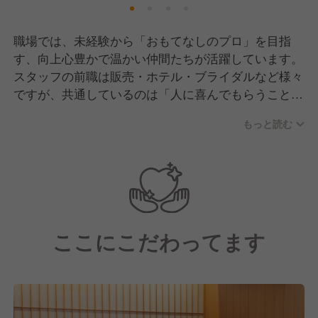
職場では、未経験から「おもてなしのプロ」を目指
す、向上心豊かで温かい仲間たちが活躍しています。
スタッフの前職は販売・ホテル・ブライダルなど様々
ですが、共通しているのは「人に喜んでもらうことが
好き」という純粋な想いです。入社後はマンツーマン
もっと読む
での着付け指導や、お辞儀の角度といった基本動作か
ら丁寧に教え合う文化があるため、互いに助け合う協
調性が根付いています。
月に一度の勉強会を通じて日々スキルを磨き合うな
ど、切磋琢磨しながらも、休憩時間は和気あいあいと
したアットホームな雰囲気が自慢です。教育担当や店
ここにこだわってます
長、料理長といった役割の垣根を越えて連携し、お客
様にとって最高のひとときを作るために一丸となって
取り組んでいます。向上心のある仲間と共に、一生モ
ノの所作と心遣いを身につけられる環境です。