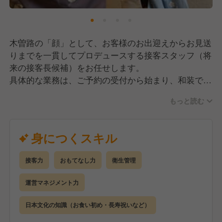
木曽路の「顔」として、お客様のお出迎えからお見送
りまでを一貫してプロデュースする接客スタッフ（将
来の接客長候補）をお任せします。
具体的な業務は、ご予約の受付から始まり、和装での
立ち振る舞い、そして看板メニューである「しゃぶし
もっと読む
ゃぶ」をお席で仕上げる調理提供まで多岐にわたりま
す。単に料理を運ぶだけでなく、お客様の好みやアレ
ルギー情報を把握し、会話を通じてパーソナルなおも
身につくスキル
てなしを提供することが大きな役割です。
将来的には、現場の品質を保つリーダーとして、後輩
接客力
おもてなし力
衛生管理
スタッフの育成や店長・料理長と連携した店舗運営の
サポートも担っていただきます。充実した研修制度が
運営マネジメント力
あるため、まずは着付けや作法といった日本の伝統美
を体現するスキルを習得することからスタートし、着
日本文化の知識（お食い初め・長寿祝いなど）
実にステップアップを目指せる環境です。