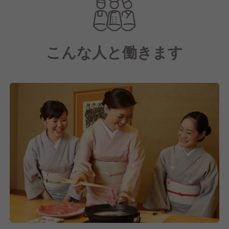
とりのお名前やアレルギー情報を把握する細やかな気
配りを徹底しており、アットホームながらもワンラン
ク上の上質な時間を提供しています。伝統的な礼法に
こんな人と働きます
基づいた丁寧な接客により、お食事だけでなく、心温
まるひとときをお過ごしいただけます。