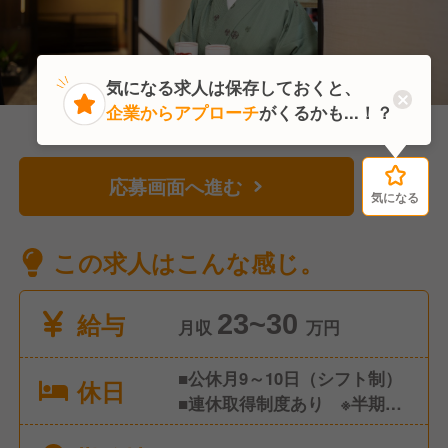
気になる求人は保存しておくと、
企業からアプローチ
がくるかも...！？
応募画面へ進む
気になる
気になる
この求人はこんな感じ。
給与
23~30
月収
万円
■公休月9～10日（シフト制）
休日
■連休取得制度あり ※半期に
1回、3～7連休取得 ■有給休暇