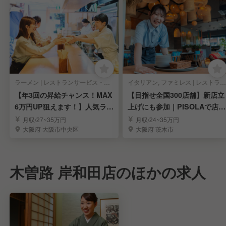
ラーメン | レストランサービス・ホールスタッフ
イタリアン, ファミレス | レストランサービス・ホールスタッフ
【年3回の昇給チャンス！MAX
【目指せ全国300店舗】新店立
6万円UP狙えます！】人気ラー
上げにも参加｜PISOLAで店長
メンの社員募集
候補募集！
月収/27~35万円
月収/24~35万円
大阪府 大阪市中央区
大阪府 茨木市
木曽路 岸和田店のほかの求人