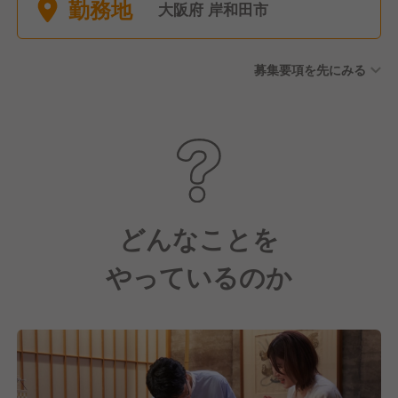
勤務地
■その他 特別休暇など ※年間
大阪府 岸和田市
休日121日
募集要項を先にみる
どんなことを
やっているのか