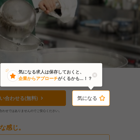
気になる求人は保存しておくと、
企業からアプローチ
がくるかも...！？
い合わせる(無料)
気になる
気になる
合わせではありませんのでご安心ください。
な感じ。