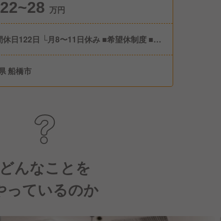
22~28
万円
間休日122日 └月8〜11日休み ■希望休制度 ■有
暇(社内規定有) ■特別休暇(慶弔、出産、育児、
休暇など)
県 船橋市
どんなことを
やっているのか