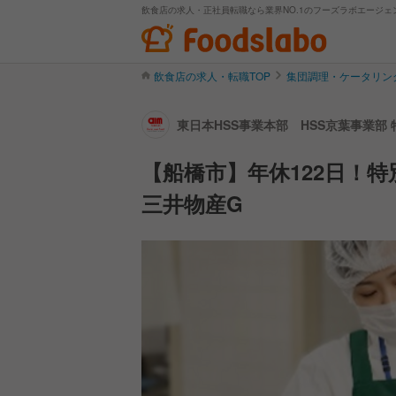
飲食店の求人・正社員転職なら業界NO.1のフーズラボエージェ
飲食店の求人・転職TOP
集団調理・ケータリン
東日本HSS事業本部 HSS京葉事業部
【船橋市】年休122日！
三井物産G