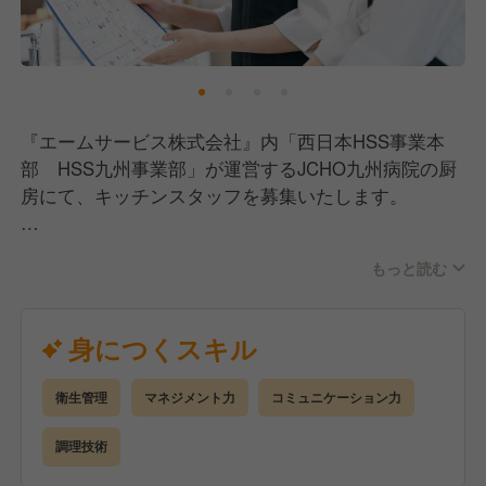
プ・キャリアアップの環境づくりに力を入れていま
す。
企業内学校「わたしアカデミー」では、オンラインと
対面を組み合わせた充実の研修制度を用意していま
『エームサービス株式会社』内「西日本HSS事業本
す。
部 HSS九州事業部」が運営するJCHO九州病院の厨
メニュープランや基礎栄養はもちろん、様々なジャン
房にて、キッチンスタッフを募集いたします。
ルの学びを提供しており、資格取得支援制度も充実。
特に管理栄養士取得支援プログラムは多くの社員に活
【業務内容】
用されています。
もっと読む
仕込み、調理、盛り付け、配膳までの給食の調理業務
全般。
さまざまな事業を展開し、和洋中をはじめとする多様
通常メニューから治療食や嚥下食など、患者さま・入
身につくスキル
な料理を扱うからこそ、数多くの料理をマスターでき
居者さまの病状や状態に合わせたお食事を提供してい
る環境があります。
ます。
メニュープランニング・盛り付け・調理からマーケテ
衛生管理
マネジメント力
コミュニケーション力
ィングまで、様々な場面でアイデアを発揮していただ
調理技術
ける、幅広いキャリアを描ける会社です。