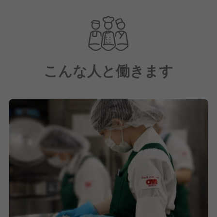
三井物産と米アラマーク社の合弁で設立された、日本
最大級の給食・ホスピタリティサービス企業です。
現在は三井物産100％子会社として、フードサービス
を中心に、オフィス、工場、学校、病院・福祉施設、
スタジアム・トレーニング施設など、多岐にわたる事
こんな人と働きます
業を展開しています。
そこで『西日本HSS(Healthcare Support Services)事
業本部』では、西日本エリアの病院や高齢者施設、社
会福祉施設にて栄養管理サービスをはじめとした食の
事業をおこなっています。
その中でJCHO九州病院では、通常メニューから治療
食や嚥下食など、患者さま・入居者さまの病状や状態
に合わせたお食事を提供しています。
私たちは食事を提供するだけではなく、その先にある
「笑顔」や「生きる活力」を提供することにありま
す。