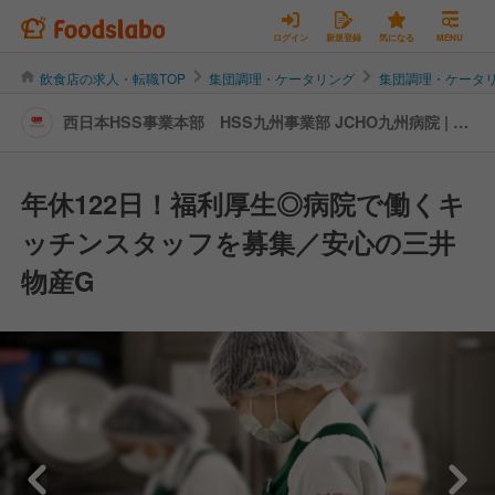
ログイン
新規登録
気になる
MENU
飲食店の求人・転職TOP
集団調理・ケータリング
集団調理・ケータ
西日本HSS事業本部 HSS九州事業部 JCHO九州病院 | キ
ッチンスタッフの転職・求人情報
年休122日！福利厚生◎病院で働くキ
ッチンスタッフを募集／安心の三井
物産G