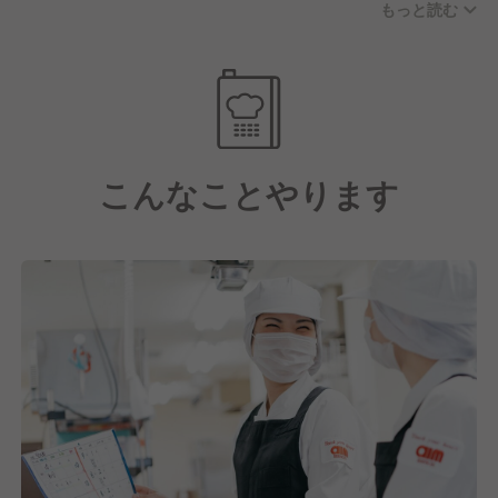
もっと読む
す。
お休みに関しては年間休日122日(月8〜11日休み)、実
働8時間/日の実施をおこない、残業代も別途支給とな
ります。
さらに子育て支援や各種手当も充実している点や、産
こんなことやります
業医・保健師を中心に健康支援を徹底し、一人ひとり
が健康でいられるように様々な取り組みをおこなって
いるのも大手企業ならではの魅力の一つといえるでし
ょう。
【しっかりとスキルアップ・キャリアアップもできま
す！】
そして私たちは日本最大級の給食・ホスピタリティサ
ービス企業として在り続けています。
これには今働いてくれている社員一人ひとりの成長が
あってこそだと考えており、だからこそスキルアッ