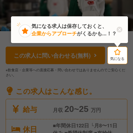
気になる求人は保存しておくと、
企業からアプローチ
がくるかも...！？
この求人に問い合わせる(無料)
気になる
気になる
※飲食店・企業等への直接応募・問い合わせではありませんのでご安心くだ
さい。
この求人はこんな感じ。
給与
20~25
月収
万円
■年間休日122日 └月8〜11日
休日
休み ■希望休制度 ■有給休暇