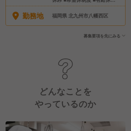
(社内規定有) ■特別休暇(慶
勤務地
弔、出産、育児、介護休暇な
福岡県 北九州市八幡西区
ど)
募集要項を先にみる
どんなことを
やっているのか