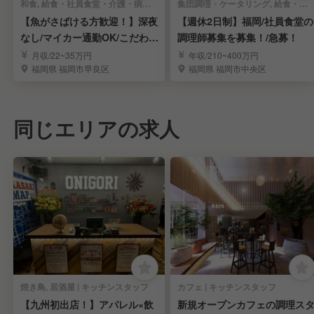
和食, 給食・社員食堂・介護・病院 | キッチンスタッフ
集団調理・ケータリング, 給食・社員食堂・介護・病院 | キッチンスタッフ
【魚がさばける方歓迎！】深夜
【週休2日制】福岡/社員食堂の
なし/マイカー通勤OK/こだわり
調理師募集を募集！/急募！
和食調理★
月収/22~35万円
年収/210~400万円
福岡県 福岡市早良区
福岡県 福岡市中央区
同じエリアの求人
焼き鳥, 居酒屋 | キッチンスタッフ
カフェ | キッチンスタッフ
【九州初出店！】アパレル×飲
新規オープンカフェの調理ス