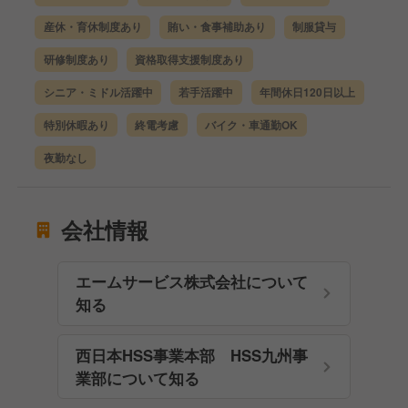
産休・育休制度あり
賄い・食事補助あり
制服貸与
研修制度あり
資格取得支援制度あり
シニア・ミドル活躍中
若手活躍中
年間休日120日以上
特別休暇あり
終電考慮
バイク・車通勤OK
夜勤なし
会社情報
エームサービス株式会社について
知る
西日本HSS事業本部 HSS九州事
業部について知る