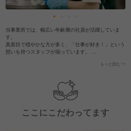
これからもこの想いは忘れずに、たくさんの人たち
に“元気のもと”を届けてまいります！
そして現在は、私たちの想いに共感していただきなが
当事業所では、幅広い年齢層の社員が活躍していま
ら共に成長していける、新しい仲間の採用に注力中で
す。
す！
真面目で穏やかな方が多く、「仕事が好き！」という
想いを持つスタッフが揃っています。
もっと読む
チームワークを大切にしており、組織としての仕組み
が確立されているのも自慢！
些細なことにも気を配り合い、お互いが働きやすい環
境作りを行っています。
そのため、分からないことがあっても聞きやすい雰囲
気があり、新しく入社される方も安心です！
ここにこだわってます