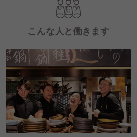
その引き出し方をとことん追求した、こだわりの鶏料
理を提供!
こんな人と働きます
使用する鶏は、奈良の地鶏"大和肉鶏"
養鶏所さんと密にやり取りをしており、餌・飼育日数
などの管理にも関わらせていただいております。
鶏の各部位によって、また鶏に限らずお野菜、食材1
つ1つに対して、最高の調理法を考えていきます。
そして、生産者の皆様へ感謝し、その『想い』に付加
価値をつけ、お客様に伝え感動いただく事を目指した
お店です♪