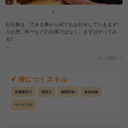
お仕事は、できる事から何でもお任せしていきます!
入社歴〇年〜などの社風ではなく、まずはやってみ
る!!
SNSやネットを使っての集客。お客様が笑顔になる接
もっと読む
客。
美味しい料理を提供するための一工夫。
何でも、リーダーシップをとった方が、リーダーで
身につくスキル
す!
店舗運営力
接客力
調理技術
食材知識
将来的には、
接客やソムリエ、調理などの専門的なスペシャリスト
サービス力
を目指す!!
自身が新店舗開発を推進していき、繁盛店をどんどん