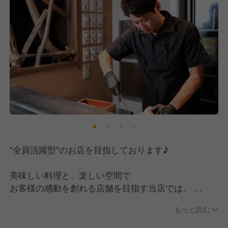
ていく事をやりがいに、スタッフ一丸となって日々取
り組んでおります!!
"全員活躍型"のお店を目指しております♪
美味しい料理と、楽しい空間で
お客様の感動を創れる店舗を目指す当店では、
決まりきったマニュアルはなく、
もっと読む
日々どうやったら感動を創れるのかみんなで考えてい
ます!