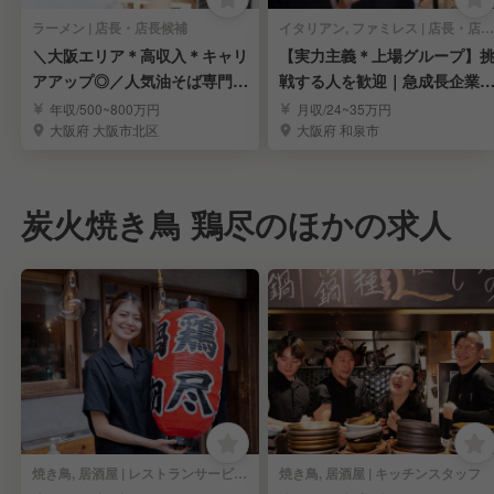
ラーメン | 店長・店長候補
イタリアン, ファミレス | 店長・店長候補
＼大阪エリア＊高収入＊キャリ
【実力主義＊上場グループ】
アアップ◎／人気油そば専門店
戦する人を歓迎｜急成長企業
の店長候補を募集！
キャリアを実現
年収/500~800万円
月収/24~35万円
大阪府 大阪市北区
大阪府 和泉市
炭火焼き鳥 鶏尽のほかの求人
焼き鳥, 居酒屋 | レストランサービス・ホールスタッフ
焼き鳥, 居酒屋 | キッチンスタッフ