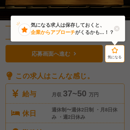
気になる求人は保存しておくと、
企業からアプローチ
がくるかも...！？
直近3人がこの求人を検討中
応募画面へ進む
気になる
気になる
この求人はこんな感じ。
給与
37~50
月収
万円
週休制〜週休2日制 ・月8日休
休日
み ・週2日休み