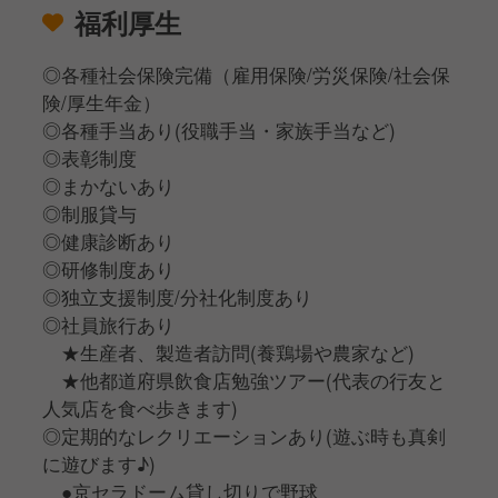
福利厚生
◎各種社会保険完備（雇用保険/労災保険/社会保
険/厚生年金）
◎各種手当あり(役職手当・家族手当など)
◎表彰制度
◎まかないあり
◎制服貸与
◎健康診断あり
◎研修制度あり
◎独立支援制度/分社化制度あり
◎社員旅行あり
★生産者、製造者訪問(養鶏場や農家など)
★他都道府県飲食店勉強ツアー(代表の行友と
人気店を食べ歩きます)
◎定期的なレクリエーションあり(遊ぶ時も真剣
に遊びます♪)
●京セラドーム貸し切りで野球