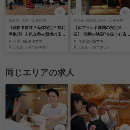
居酒屋 | 店長・店長候補
焼き鳥, 居酒屋 | 店長・店長候補
《経験者歓迎＊母体安定＊福利
【多ブランド展開の安定企
厚生◎》人気立呑み酒場の店長
業】“究極の地鶏”を扱う心斎
候補募集
高級焼鳥店・店長候補
年収/450~510万円
月収/33~38万円
大阪府 大阪市阿倍野区
大阪府 大阪市中央区
同じエリアの求人