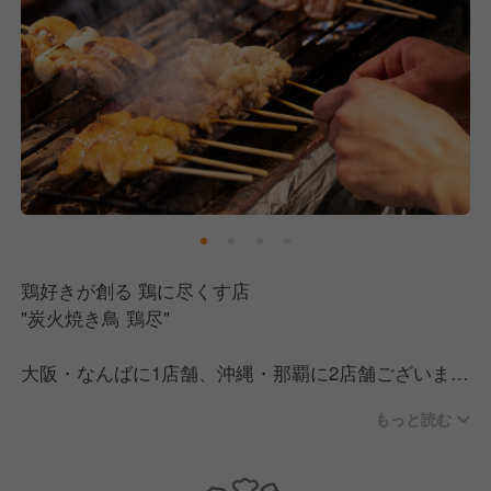
鶏好きが創る 鶏に尽くす店
"炭火焼き鳥 鶏尽"
大阪・なんばに1店舗、沖縄・那覇に2店舗ございま
す。
もっと読む
紀州備長炭を使い、“鶏本来の味わい”や旨みや香り、
食感、