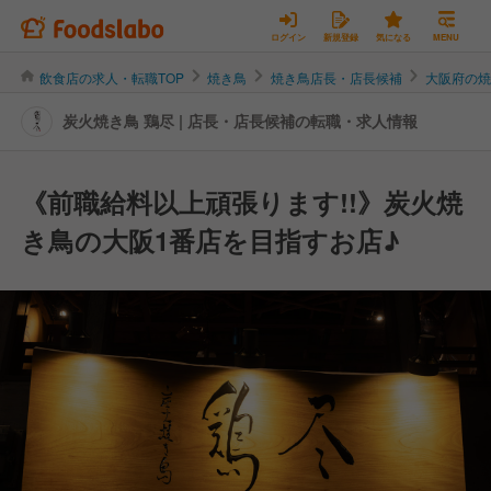
ログイン
新規登録
気になる
MENU
飲食店の求人・転職TOP
焼き鳥
焼き鳥店長・店長候補
大阪府の
炭火焼き鳥 鶏尽 | 店長・店長候補の転職・求人情報
《前職給料以上頑張ります!!》炭火焼
き鳥の大阪1番店を目指すお店♪