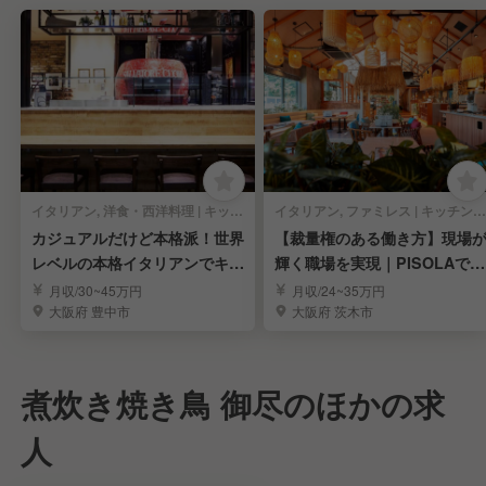
イタリアン, 洋食・西洋料理 | キッチンスタッフ
イタリアン, ファミレス | キッチンスタッフ
カジュアルだけど本格派！世界
【裁量権のある働き方】現場
レベルの本格イタリアンでキッ
輝く職場を実現｜PISOLAで料
チンスタッフ募集！
理長候補募集
月収/30~45万円
月収/24~35万円
大阪府 豊中市
大阪府 茨木市
煮炊き焼き鳥 御尽のほかの求
人