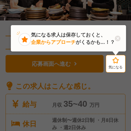
気になる求人は保存しておくと、
企業からアプローチ
がくるかも...！？
直近2人がこの求人を検討中
応募画面へ進む
気になる
気になる
この求人はこんな感じ。
給与
35~40
月収
万円
週休制〜週休2日制 ・月8日休
休日
み ・週2日休み