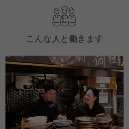
大和肉鶏、近江鴨、焚き、煮込み、炭と薪を軸にメニ
ューを作っていっております。
店舗は、1,2階の2フロア営業で、客席は合わせて40席
こんな人と働きます
ほどです。
場所的に、既存店からの協力体制はバッチリなので
立ち上げからスタートダッシュをきれるように、頑張
っていきたいと思っております。
弊社のコンセプトでもある、個人店集団としてのこだ
わりをしっかり詰め込み
地域に根付ける、あたたかみのあるお店とスタッフで
大阪1番店を目指して一生懸命、日々楽しく営業して
いきたいと思っております!!
どうぞよろしくお願いいたします。