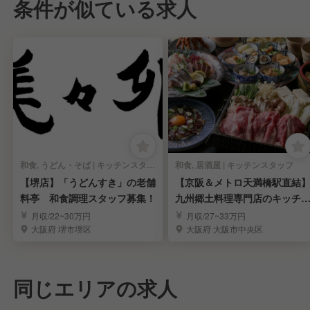
条件が似ている求人
和食, うどん・そば | キッチンスタッフ
和食, 居酒屋 | キッチンスタッフ
【堺店】「うどんすき」の老舗
【京阪＆メトロ天満橋駅直結
料亭 和食調理スタッフ募集！
九州郷土料理専門店のキッチ
スタッフ《月9休》
月収/22~30万円
月収/27~33万円
大阪府 堺市堺区
大阪府 大阪市中央区
同じエリアの求人