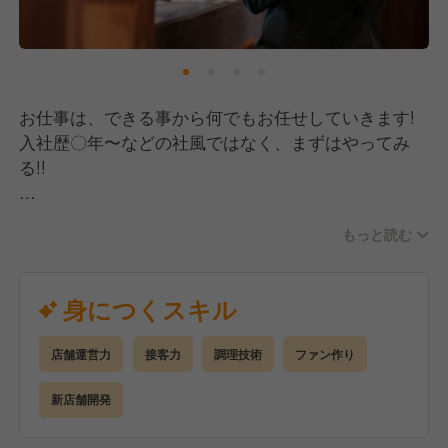
お仕事は、できる事から何でもお任せしていきます!
入社歴〇年〜などの社風ではなく、まずはやってみ
る!!
SNSやネットを使っての集客。お客様が笑顔になる接
もっと読む
客。
美味しい料理を提供するための一工夫。
何でも、リーダーシップをとった方が、リーダーで
身につくスキル
す!
店舗運営力
接客力
調理技術
ファン作り
将来的には、
接客やソムリエ、調理などの専門的なスペシャリスト
新店舗開発
を目指す!!