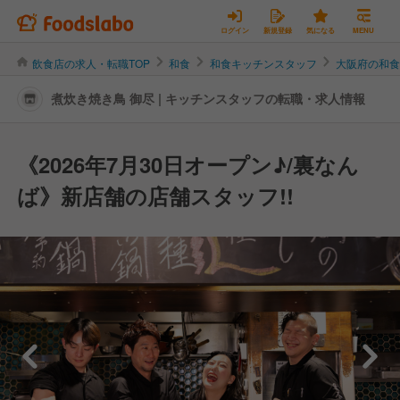
ログイン
新規登録
気になる
MENU
飲食店の求人・転職TOP
和食
和食キッチンスタッフ
大阪府の和
煮炊き焼き鳥 御尽 | キッチンスタッフの転職・求人情報
《2026年7月30日オープン♪/裏なん
ば》新店舗の店舗スタッフ!!