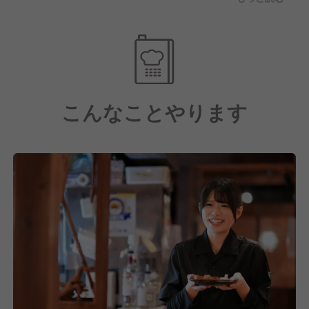
日々どうやったら感動を創れるのかみんなで考えてい
ます!
それを実現するためには、もちろん
基本的な調理技術、オペレーション力、接客力などが
必要です。
こんなことやります
目標に向かって自身が何をしていくべきなのか考え
日々、目標に向かった仕事をしていけるよう努めてお
ります!
そして全員活躍型なので、会社やお店を良くするため
に、入社歴に関係なくポジティブな意見交換ができる
環境です!!