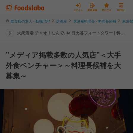
ログイン
新規登録
気になる
MENU
飲食店の求人・転職TOP
居酒屋
居酒屋料理長・料理長候補
東京
大衆酒場 チャオ！なんで､や 日比谷フォートタワー | 料理
長・料理長候補の転職・求人情報
”メディア掲載多数の人気店”＜大手
外食ベンチャー＞～料理長候補を大
募集～