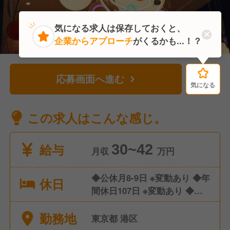
気になる求人は保存しておくと、
企業からアプローチ
がくるかも...！？
応募画面へ進む
気になる
気になる
この求人はこんな感じ。
給与
30~42
月収
万円
◆公休月8-9日 ※変動あり ◆年
休日
間休日107日 ※変動あり ◆有
給休暇 ◆産休/育休 ◆介護休
勤務地
暇
東京都 港区