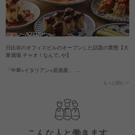
日比谷のオフィスビルのオープンした話題の業態【大
衆酒場 チャオ！なんで､や】
「中華×イタリアン×居酒屋」
肉汁あふれる手包み焼売･点心･創作料理が自慢の新感
もっと読む
覚大衆中華酒場！
カジュアルな華やかな店内と、これまでにない斬新な
メニューで、各メディアでも注目の人気業態です！
こんな人と働きます