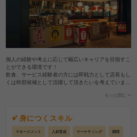
個人の経験や考えに応じて幅広いキャリアを目指すこ
とができる環境です！
飲食、サービス経験者の方には即戦力として店長もし
くは幹部候補として活躍して頂きたいを考えていま
す！
もっと読む
その為、作業のみではなく店舗の総合的なマネージメ
ントやプロデュースもお任せしていく予定です。
身につくスキル
【具体的には】
・調理、仕込み
マネージメント
人材育成
マーケティング
調理
・商品開発