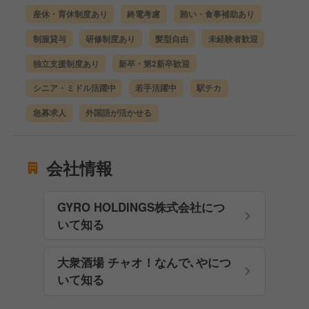
産休・育休制度あり
終電考慮
賄い・食事補助あり
制服貸与
研修制度あり
髪型自由
未経験者歓迎
独立支援制度あり
新卒・第2新卒歓迎
シニア・ミドル活躍中
若手活躍中
駅チカ
急募求人
外国語が活かせる
会社情報
GYRO HOLDINGS株式会社につ
いて知る
大衆酒場 チャオ！なんで､やにつ
いて知る