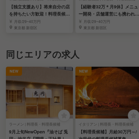
【独立支援あり】将来自分の店
【経験者32万＊月9休】メニュ
を持ちたい方歓迎！料理長候補
ー開発・店舗運営にも携われ
募集
料理長候補募集
月収/29~40万円
月収/29~40万円
東京都 新宿区
東京都 新宿区
同じエリアの求人
NEW
NEW
ラーメン | 料理長・料理長候補
イタリアン | 料理長・料理長候補
9月上旬NewOpen『油そば 兎
【料理長候補】月給30万円～/
円』渋谷店【調理・正社員｜店
次世代の料理長候補募集