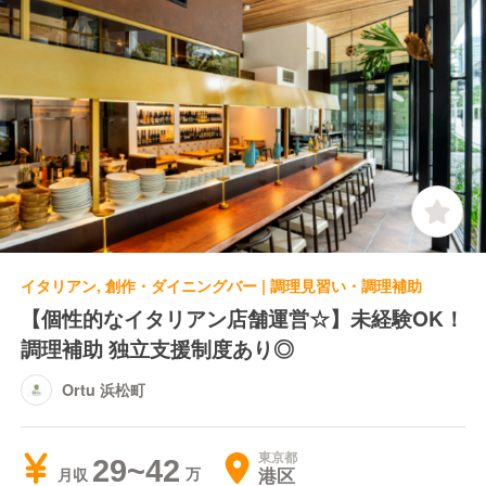
イタリアン, 創作・ダイニングバー | 調理見習い・調理補助
【個性的なイタリアン店舗運営☆】未経験OK！
調理補助 独立支援制度あり◎
Ortu 浜松町
東京都
29~42
港区
月収