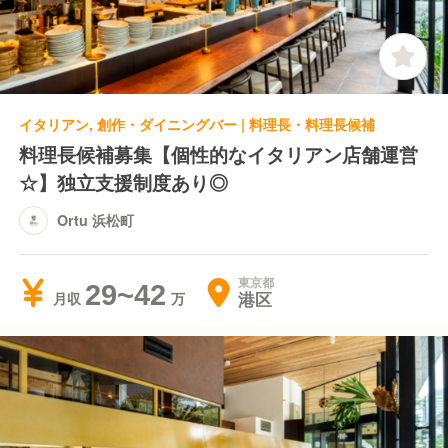
イタリアン, 創作・ダイニングバー | 料理長・料理長候補
料理長候補募集【個性的なイタリアン店舗運営
☆】独立支援制度あり◎
Ortu 浜松町
東京都
29~42
港区
月収