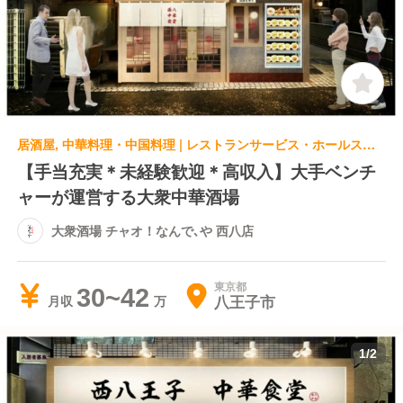
居酒屋, 中華料理・中国料理 | レストランサービス・ホールスタッフ
【手当充実＊未経験歓迎＊高収入】大手ベンチ
ャーが運営する大衆中華酒場
大衆酒場 チャオ！なんで､や 西八店
東京都
30~42
八王子市
月収
1
/
2