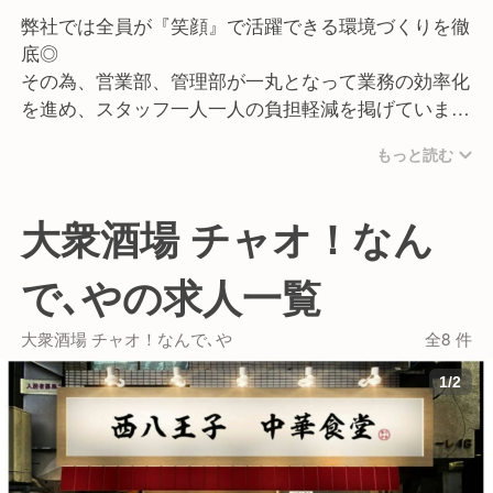
弊社では全員が『笑顔』で活躍できる環境づくりを徹
底◎
その為、営業部、管理部が一丸となって業務の効率化
を進め、スタッフ一人一人の負担軽減を掲げていま
す！
もっと読む
成果や経験、頑張りを公平に評価し、スピード感をも
って昇進昇格を目指すことができます。
大衆酒場 チャオ！なん
またGYROグループでは230店舗90業態を運営管理し
ており、福利厚生や労務環境を充実させ、経験問わず
で､やの求人一覧
様々な方が安心して活躍できる環境作りを進めていま
す！
大衆酒場 チャオ！なんで､や
全8 件
1
/
2