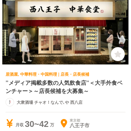
居酒屋, 中華料理・中国料理 | 店長・店長候補
”メディア掲載多数の人気飲食店”＜大手外食ベ
ンチャー＞～店長候補を大募集～
大衆酒場 チャオ！なんで､や 西八店
東京都
30~42
八王子市
月収