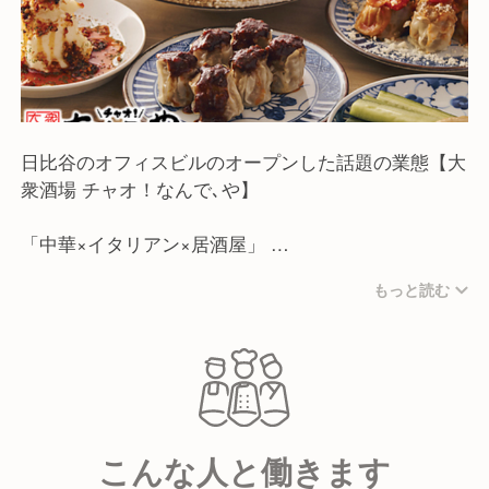
日比谷のオフィスビルのオープンした話題の業態【大
衆酒場 チャオ！なんで､や】
「中華×イタリアン×居酒屋」
肉汁あふれる手包み焼売･点心･創作料理が自慢の新感
もっと読む
覚大衆中華酒場！
カジュアルな華やかな店内と、これまでにない斬新な
メニューで、各メディアでも注目の人気業態です！
こんな人と働きます