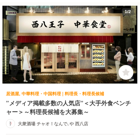
1
/
2
居酒屋, 中華料理・中国料理 | 料理長・料理長候補
”メディア掲載多数の人気店”＜大手外食ベンチ
ャー＞～料理長候補を大募集～
大衆酒場 チャオ！なんで､や 西八店