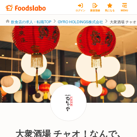
ログイン
新規登録
気になる
MENU
飲食店の求人・転職TOP
GYRO HOLDINGS株式会社
大衆酒場 チャ
GYRO HOLDINGS株式会社
大衆酒場 チャオ！なんで､