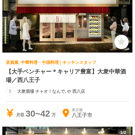
居酒屋, 中華料理・中国料理 | キッチンスタッフ
【大手ベンチャー＊キャリア豊富】大衆中華酒
場／西八王子
大衆酒場 チャオ！なんで､や 西八店
東京都
30~42
八王子市
月収
1
/
2