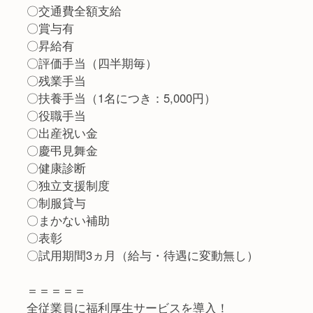
〇交通費全額支給
〇賞与有
〇昇給有
〇評価手当（四半期毎）
〇残業手当
〇扶養手当（1名につき：5,000円）
〇役職手当
〇出産祝い金
〇慶弔見舞金
〇健康診断
〇独立支援制度
〇制服貸与
〇まかない補助
〇表彰
〇試用期間3ヵ月（給与・待遇に変動無し）
＝＝＝＝＝
全従業員に福利厚生サービスを導入！