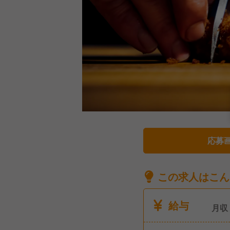
応募
この求人はこん
給与
月収