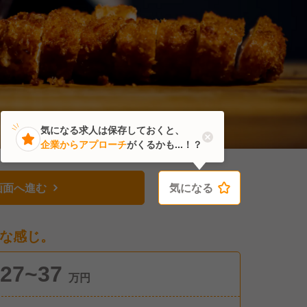
気になる求人は保存しておくと、
企業からアプローチ
がくるかも...！？
画面へ進む
気になる
気になる
な感じ。
27~37
万円