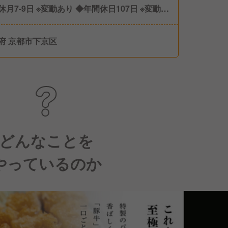
休月7-9日 ※変動あり ◆年間休日107日 ※変動あ
◆有給休暇
府 京都市下京区
どんなことを
やっているのか