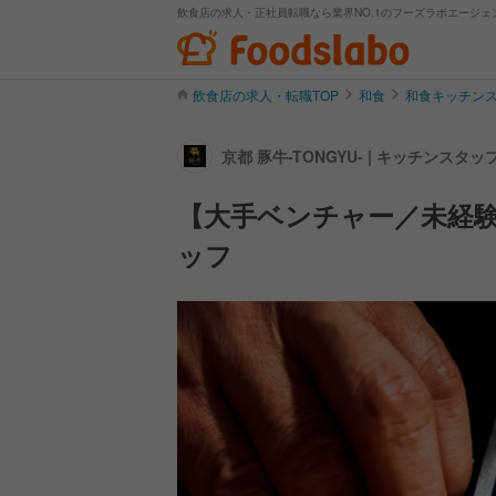
飲食店の求人・正社員転職なら業界NO.1のフーズラボエージェ
飲食店の求人・転職TOP
和食
和食キッチン
京都 豚牛-TONGYU- | キッチンス
【大手ベンチャー／未経
ッフ