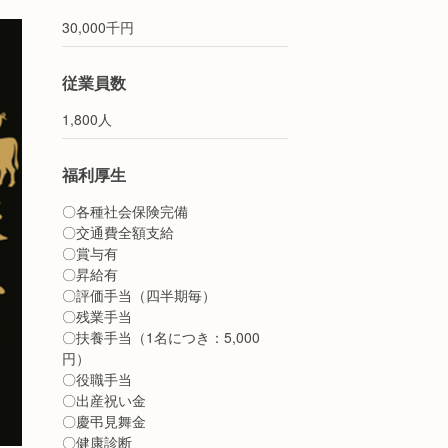
30,000千円
従業員数
1,800人
福利厚生
〇各種社会保険完備
〇交通費全額支給
〇賞与有
〇昇給有
〇評価手当（四半期毎）
〇残業手当
〇扶養手当（1名につき：5,000
円）
〇役職手当
〇出産祝い金
〇慶弔見舞金
〇健康診断