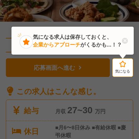
気になる求人は保存しておくと、
企業からアプローチ
がくるかも...！？
直近2人がこの求人を検討中
応募画面へ進む
気になる
気になる
この求人はこんな感じ。
給与
27~30
月収
万円
■月6〜8日休み ■有給休暇 ■慶
休日
弔休暇