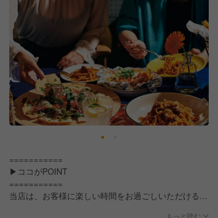
考えています。
伝統に最大限のリスペクトを持ちながら新しい価値を
生み出し、みずみずしい情緒感あふれる地域社会の実
現を目指してまいります。
【求める人物像】
私たちの考えに共感・賛同していただけることを前提
に、「自分の意志・想い・考えをしっかりと持ってい
る人」を求めています。
やりたいことや目標など明確に持っていると、自然と
自主的に行動できます。
こうした熱量のある方でしたら、すぐに活躍できる職
場です◎
===========
▶ココがPOINT
【こんな方にピッタリ】
===========
・食べることや料理が大好きな人
当店は、お客様に楽しい時間をお過ごしいただける心
・自分らしい接客でお客様を喜ばせたい人
地よい空間づくりを大切にしています。お客様に「こ
・様々な人と関わり、コミュニティを広げたい人
もっと読む