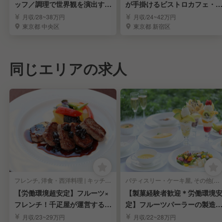
ッフ／調理で世界観を演出する
が手掛けるビストロカフェ・
お仕事
ッチン社員
月収/28~38万円
月収/24~42万円
東京都 中央区
東京都 新宿区
同じエリアの求人
フレンチ, 洋食・西洋料理 | キッチンスタッフ
パティスリー・ケーキ屋, その他(料理ジャンル) | キッチンスタッフ
【労働環境超安定】フルーツ×
【製菓経験者歓迎＊労働環境
フレンチ！千疋屋が運営するレ
定】フルーツパーラーの製造
ストラン調理人
調理スタッフ募集
月収/23~29万円
月収/22~28万円