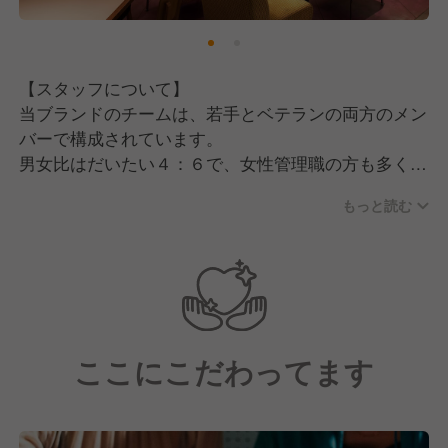
＼WIRED CAFEをはじめ、WIRED KITCHENなど姉妹
ブランドも展開しています！／
【スタッフについて】
当ブランドのチームは、若手とベテランの両方のメン
バーで構成されています。
男女比はだいたい４：６で、女性管理職の方も多く活
躍中！
もっと読む
経験としては業態に合わせてカフェ出身の方が多いで
すが、美容師やアパレルなど他業界からの転職組が多
いのも特徴の一つです。
【運営元について】
「カフェ・カンパニー」の事業テーマは、単に飲食店
ここにこだわってます
をつくることではなく、「人と人との出会いの場」を
創り出すことにあります。
私たちは「CAFE」を、人々の感性や共感でつながる
コミュニティを育む、次世代に欠かせないインフラと