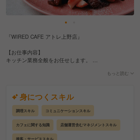
れば、スタッフの見識や経験を活かしてメニュー開発
にチャレンジすることも可能です。
～スタッフの皆様に向けて～
現在、より良い職場環境づくりに力を入れており、勤
『WIRED CAFE アトレ上野店』
務時間の短縮も年々進んでいます。
その結果、スタッフの定着率も向上しており、働きや
【お仕事内容】
すさを実感いただいています。
キッチン業務全般をお任せします。
今後も快適で働きがいのある職場づくりに努めてまい
ります。
もっと読む
＜具体的には＞
✓調理・盛り付け・仕込み
キャリアアップの面でも、店長やキッチン長、ブラン
✓食材の在庫管理
身につくスキル
ドマネージャーなど、目指すべきポジションが明確に
✓衛生管理
あり、成長の機会をしっかりと提供しています。
✓スタッフの指導・育成 など
さらに、弊社は多様なスタイルのカフェやレストラン
調理スキル
コミュニケーションスキル
を展開しているため、ブランド間の異動も可能で、さ
経験やスキルに応じて、できることからスタート◎
カフェに関する知識
店舗運営含むマネジメントスキル
まざまな経験を積むことができます。
徐々に仕事の幅を広げながら、スキルアップしていけ
る環境です。
接客・サービススキル