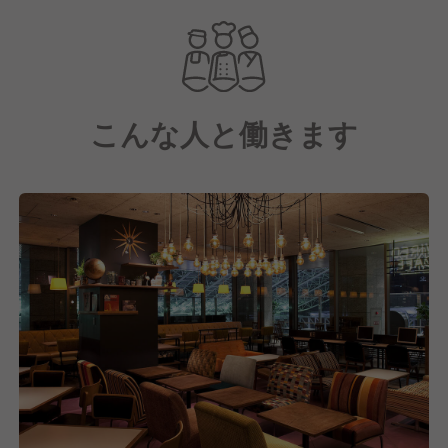
◆多彩なメニュー展開！
カフェ定番のパスタ・サンドから、スイーツ・スムー
ジー・オリジナルドリンクまで幅広く提供。
こんな人と働きます
◆おしゃれで開放的な空間！
ウッド調やモダンなインテリアで、居心地の良さと都
会的なデザインを両立。
◆シーンに合わせた利用！
カフェ使いはもちろん、ランチ・ディナー・バータイ
ムまで、多様なシーンに対応。
◆カルチャーを発信！
アート展示やコラボイベントなど、食だけでなくカル
チャーも楽しめる場を演出。
-----------------------------------------------------