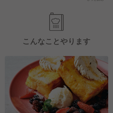
こに来てよかった」と感じていただけるよう、温かく
・飲食店経営を基礎から学びたい人
丁寧な接客を心がけております。
そのため、スタッフ一人ひとりが持つ個性や強みを最
＼調理・接客経験のジャンルは問いません！／
大限に活かせるよう、堅苦しい接客マニュアルは設け
ておりません。
こんなことやります
【料理について】
ランチタイムには、ガパオライスやパスタ、ネギトロ
ボウル、ロコモコなどのカフェメニューをご用意して
おります。
15時以降は、お酒に合う一品料理からボリューム満点
のフードメニューまで幅広く提供。
また、デザートやドリンクのラインナップも豊富で、
当ブランドの重要な柱となっています。
さらに、当ブランドの大きな特徴は、料理に関して良
い意味で「ルールがない」ことです。
お客様に「美味しい！」と喜んでいただけるものであ