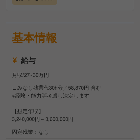
お客様に「ここに来てよかった」と感じていただけ
る、
居心地のよい空間づくりを一緒に目指していきましょ
基本情報
う★
＼たくさんのお客様に愛されるお店を、一緒に創って
給与
いきませんか？／
月収/27~30万円
∟みなし残業代30h分／58,870円 含む
※経験・能力等考慮し決定します
【想定年収】
3,240,000円～3,600,000円
固定残業：なし