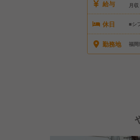
給与
月収
休日
■シ
勤務地
福岡