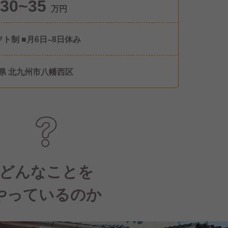
30~35
万円
フト制 ■月6日~8日休み
県 北九州市八幡西区
どんなことを
やっているのか