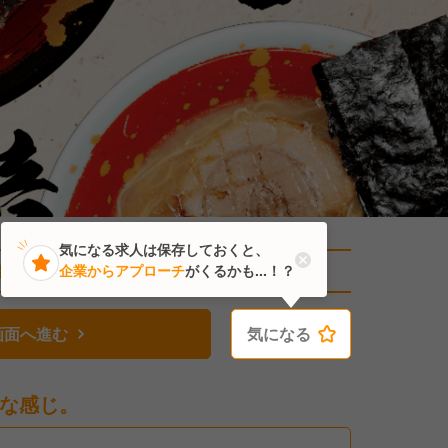
気になる求人は保存しておくと、
直近1人がこの求人を検討中
企業からアプローチ
がくるかも...！？
画面へ進む
気になる
気になる
な感じ。