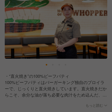
・貴重な「オープニング業務」に関われることに、わ
くわくできる人‥
オープン準備、アルバイトの採用・教育…。0から1
を作り上げる大変さと、その先にある大きなやりがい
を、「楽しめる」人が私たちの仲間です。
・“直火焼き”の100%ビーフパティ
100%ビーフパティはバーガーキング独自のブロイラ
ーで、じっくりと直火焼きしています。直火焼きだか
らこそ、余分な油が落ち必要な肉汁をため込んだ、ジ
ューシーでスモーキーなビーフパティに仕上がりま
もっと読む
す。