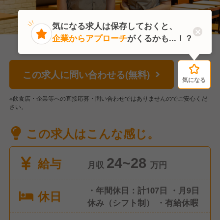
気になる求人は保存しておくと、
企業からアプローチ
がくるかも...！？
この求人に問い合わせる(無料)
気になる
気になる
※飲食店・企業等への直接応募・問い合わせではありませんのでご安心くだ
さい。
この求人はこんな感じ。
給与
24~28
月収
万円
・年間休日：計107日 ・月9日
休日
休み（シフト制） ・有給休暇