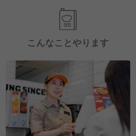
・毎日店舗でカットする野菜
バーガーキングでは、新鮮な食材を調達しています。
トマトとオニオンは毎日必要な分だけ店舗でカットし
ているため、野菜の新鮮なおいしさを楽しめます。
こんなことやります
・おすすめ商品は『ワッパーチーズ』
ワッパーは「とてつもなく大きい」ことを意味しま
す。
一般的なハンバーガーの約1.4倍の大きさです。
バンズの直径は約13センチと大きく、バーガーキング
自慢の直火焼きの100%ビーフパティは約114gもあり
ます。
直火焼きの100％ビーフパティに、コクのあるチェダ
ーチーズを2枚、フレッシュなレタス、トマト、オニ
オン、味のアクセントのピクルスをクリーミーなマヨ
ネーズとケチャップで仕上げ、トーストしたセサミバ
ンズで挟んだ、バーガーキングの王道のおいしさを楽