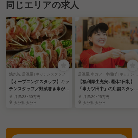
同じエリアの求人
焼き鳥, 居酒屋 | キッチンスタッフ
居酒屋, 串カツ・串揚げ | キッチンスタッフ
【オープニングスタッフ】キッ
【福利厚生充実×週休2日制】
チンスタッフ／野菜巻き串が自
「串カツ田中」の店舗スタッ
慢の居酒屋
を募集！／大分
月収/28~50万円
月収/20~25万円
大分県 大分市
大分県 大分市