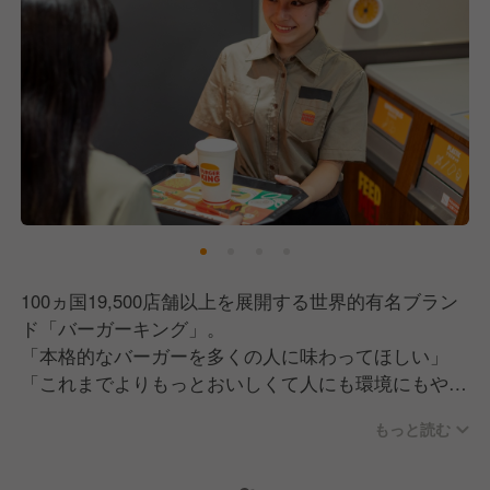
100ヵ国19,500店舗以上を展開する世界的有名ブラン
ド「バーガーキング」。
「本格的なバーガーを多くの人に味わってほしい」
「これまでよりもっとおいしくて人にも環境にもやさ
しいメニューを提供したい」「安全でおいしい食事を
もっと読む
気取らずに楽しめる場所」それが、バーガーキングで
す。