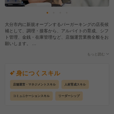
しめる商品です。
大分市内に新規オープンするバーガーキングの店長候
補として、調理・接客から、アルバイトの育成、シフ
ト管理、金銭・在庫管理など、店舗運営業務全般をお
願いします。
もっと読む
⼊社後は‥
・入社後の３カ月間は、関東のバーガーキング各店舗
にて、販売や接客業務を覚えるところからスタート。
身につくスキル
主⼒商品やサイドメニューの調理など、基礎からお
教えしていきます。
店舗運営・マネジメントスキル
人材育成スキル
オペレーションはしっかりとマニュアル化されてい
るので安⼼して始められます。
コミュニケーションスキル
リーダーシップ
・研修中（関東）は、家賃（ウィークリーマンショ
ン）・水光熱費の個人負担無し、食費等の補助もあり
ます。