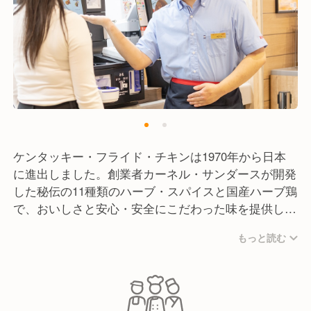
ケンタッキー・フライド・チキンは1970年から日本
に進出しました。創業者カーネル・サンダースが開発
した秘伝の11種類のハーブ・スパイスと国産ハーブ鶏
で、おいしさと安心・安全にこだわった味を提供して
います。
もっと読む
当社は滋賀・京都・福井・大阪・兵庫に出店し、経営
理念である「フードビジネスを通じて社会に貢献し、
全従業員の物心両面の幸福を追求する」をもとにお客
様にも働く社員にも笑顔で過ごせるお店作りをモット