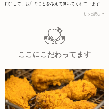
営をします。
切にして、お店のことを考えて働いてくれています。
店長を目指して習得していきます。
入社後は店長を目指して、店長と一緒にマニュアルを
もっと読む
使用してトレーニングしていきます。未経験からでも
2年以内に店長に昇進した実績もあります！
仕事を通じて成長することを目標とし、調理・接客の
オペレーションから店舗運営まで学んでいただきま
す。
ここにこだわってます