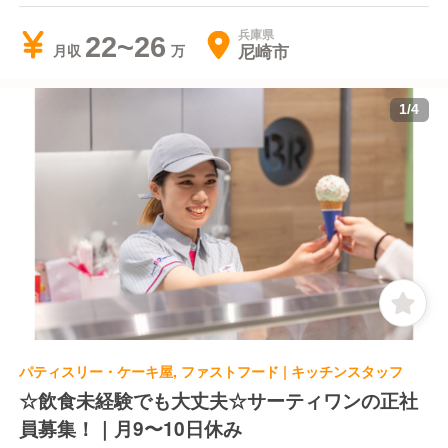
兵庫県
22~26
尼崎市
月収
1
/
4
パティスリー・ケーキ屋, ファストフード | キッチンスタッフ
☆飲食未経験でも大丈夫☆サーティワンの正社
員募集！｜月9〜10日休み