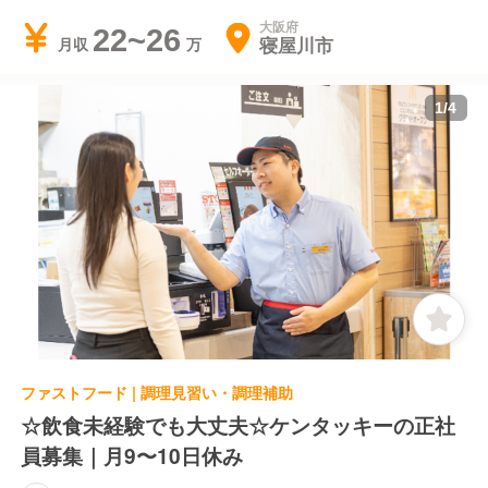
大阪府
22~26
寝屋川市
月収
1
/
4
ファストフード | 調理見習い・調理補助
☆飲食未経験でも大丈夫☆ケンタッキーの正社
員募集｜月9〜10日休み