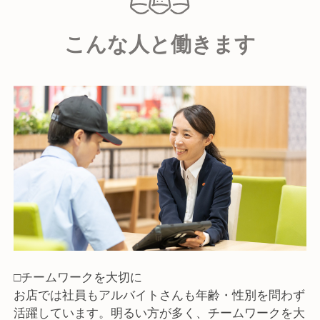
ーとしています。
安心・安全を第一に、お客様の日常に特別な感動を提
こんな人と働きます
供するのが私たちの仕事です。
業務内容は接客・調理・店舗運営です。
【接客】
商品の説明、レジ・会計、商品の提供、テーブルの片
づけ等
お客様に直接対応する仕事です。
【調理】
チキン、バーガー、ポテト等の調理作成
マニュアルがあるのでひとつずつ覚えていただきま
す。
【店舗運営】
□チームワークを大切に
売上予測、調理計画、発注、シフト作成等
お店では社員もアルバイトさんも年齢・性別を問わず
社員としてマネジメントスキルを身に着け、お店の運
活躍しています。明るい方が多く、チームワークを大