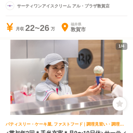
サーティワンアイスクリーム アル・プラザ敦賀店
福井県
22~26
敦賀市
月収
1
/
4
パティスリー・ケーキ屋, ファストフード | 調理見習い・調理補助
<賞与年2回＊手当充実＊月9〜10日休>サーティ