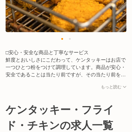
□安心・安全な商品と丁寧なサービス
鮮度とおいしさにこだわって、ケンタッキーはお店で
一つひとつ粉をつけて調理しています。商品が安心・
安全であることは当たり前ですが、その当たり前を守
ることがフードサービスとして大切なことです。
もっと読む
当社はお客様の笑顔を大事に、メニューを選ぶ時から
食べ終わるまで気持ちよく過ごしていただけるお店作
りをモットーとしています。
ケンタッキー・フライ
ド・チキンの求人一覧