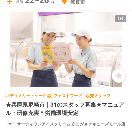
22~26
敦賀市
月収
1
/
4
パティスリー・ケーキ屋, ファストフード | 販売スタッフ
★兵庫県尼崎市｜31のスタッフ募集★マニュア
ル・研修充実＊労働環境安定
サーティワンアイスクリーム あまがさきキューズモール店