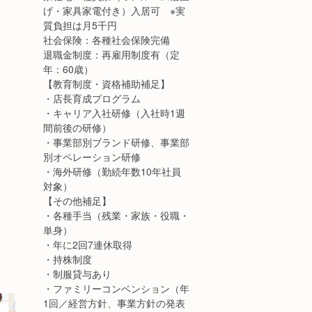
げ・家具家電付き）入居可 ※実
質負担は月5千円
社会保険：各種社会保険完備
退職金制度：再雇用制度有（定
年：60歳）
【教育制度・資格補助補足】
・店長育成プログラム
・キャリア入社研修（入社時1週
間前後の研修）
・事業部別ブランド研修、事業部
別オペレーション研修
・海外研修（勤続年数10年社員
対象）
【その他補足】
・各種手当（残業・家族・役職・
単身）
・年に2回7連休取得
・持株制度
・制服貸与あり
・ファミリーコンベンション（年
1回／経営方針、事業方針の発表