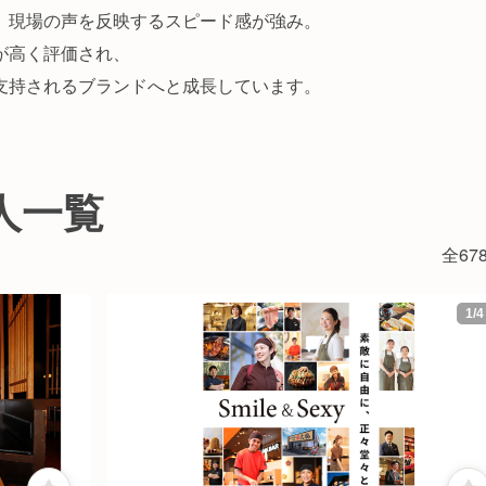
、現場の声を反映するスピード感が強み。
が高く評価され、
支持されるブランドへと成長しています。
人一覧
全67
1
/
4