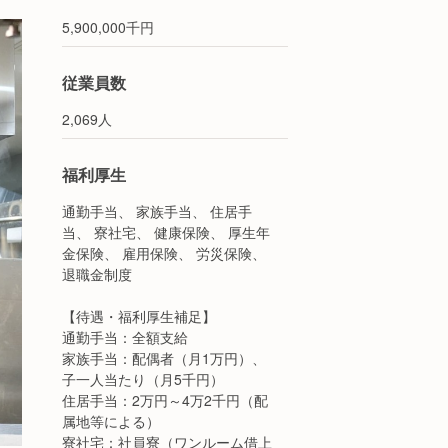
5,900,000千円
従業員数
2,069人
福利厚生
通勤手当、 家族手当、 住居手
当、 寮社宅、 健康保険、 厚生年
金保険、 雇用保険、 労災保険、
退職金制度
【待遇・福利厚生補足】
通勤手当：全額支給
家族手当：配偶者（月1万円）、
子一人当たり（月5千円）
住居手当：2万円～4万2千円（配
属地等による）
寮社宅：社員寮（ワンルーム借上