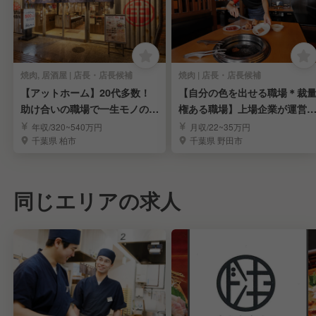
焼肉, 居酒屋 | 店長・店長候補
焼肉 | 店長・店長候補
【アットホーム】20代多数！
【自分の色を出せる職場＊裁
助け合いの職場で一生モノの経
権ある職場】上場企業が運営
営ノウハウを学ぶ！
る飲食店の店長候補
年収/320~540万円
月収/22~35万円
千葉県 柏市
千葉県 野田市
同じエリアの求人