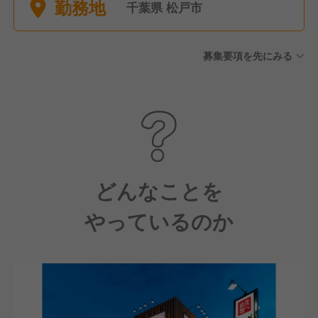
勤務地
8休） ・大晦日元旦は原則全
千葉県 松戸市
店休業
募集要項を先にみる
どんなことを
やっているのか