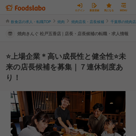
ログイン
新規登録
気になる
MENU
飲食店の求人・転職TOP
焼肉
焼肉店長・店長候補
千葉県の焼肉
焼肉きんぐ 松戸五香店 | 店長・店長候補の転職・求人情報
⭐️上場企業＊高い成長性と健全性⭐️未
来の店長候補を募集｜７連休制度あ
り！