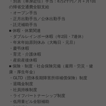
・別居（単身赴任）手当：8万2千円／月＋月1回
の帰省交通費全額支給
・オープン手当
・正月出勤手当／公休出勤手当
・託児補助手当
■ 休暇・休業関連
・ダブルレインボー休暇（年2回・7連休）
・年末年始原則休み（大晦日・元旦）
・慶弔休暇
・育児・介護休暇
・産前産後休暇
■ 保険・制度・社会保険完備（雇用・労災・健
康・厚生年金）
・GLTD（団体長期障害所得補償保険）制度
・退職金制度
・社員持株制度
・ライフパートナーシップ制度
・低用量ピル全額補助