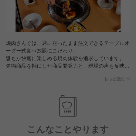
焼肉きんぐは、席に座ったまま注文できるテーブルオ
ーダー式食べ放題にこだわり、
誰もが快適に楽しめる焼肉体験を追求しています。
名物商品を軸にした商品開発力と、現場の声を反映す
るスピード感が強み。
もっと読む
品質・価格・サービスのバランスが高く評価され、
家族連れを中心に幅広い世代から支持されるブランド
へと成長しています。
こんなことやります