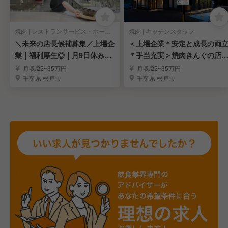
焼肉 | レストランサービス・ホールスタッフ
焼肉 | キッチンスタッフ
＼未来の店長候補募集／上場企
＜上場企業＊安定と成長の両
業｜福利厚生◎｜月9日休み｜
＊手当充実＞焼肉きんぐの店
７連休制度あります
候補を募集中！
月収/22~35万円
月収/22~35万円
千葉県 松戸市
千葉県 松戸市