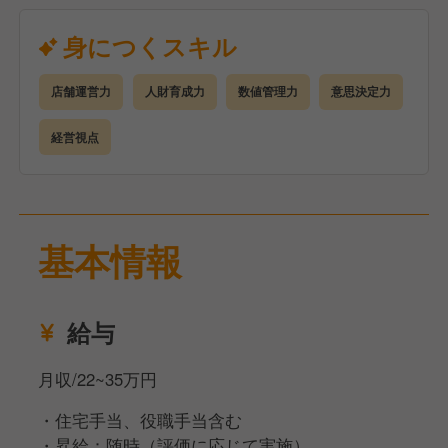
管理）
アルバイト・社員の育成、チームづくり
身につくスキル
シフト作成、人員配置、人件費コントロール
売上・原価・利益など数値管理
店舗運営力
人財育成力
数値管理力
意思決定力
発注・在庫・衛生・品質管理
サービス改善・業務改善の企画と実行
経営視点
焼肉きんぐでは、
店長＝経営者（プレジデント）という考え方のもと、
裁量を持ってお店を動かす経験ができます。
基本情報
決められた運営をこなすだけでなく、自分の色を出し
た店舗づくりに挑戦できる環境です。
※適性により、他ブランド・他店舗への配属となる場
給与
合があります。
月収/22~35万円
・住宅手当、役職手当含む
・昇給：随時（評価に応じて実施）