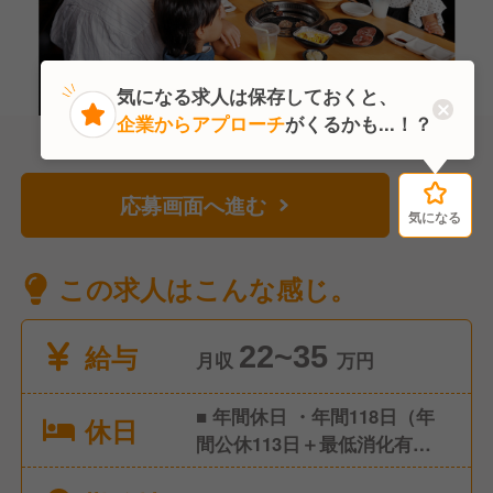
気になる求人は保存しておくと、
企業からアプローチ
がくるかも...！？
応募画面へ進む
気になる
気になる
この求人はこんな感じ。
給与
22~35
月収
万円
■ 年間休日 ・年間118日（年
休日
間公休113日＋最低消化有給5
日） ・1ヶ月9休制（※2月のみ