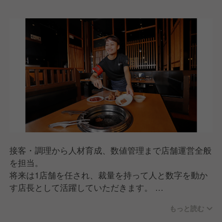
接客・調理から人材育成、数値管理まで店舗運営全般
を担当。
将来は1店舗を任され、裁量を持って人と数字を動か
す店長として活躍していただきます。
▼仕事内容
もっと読む
ホール・キッチン業務（接客・調理・オペレーション