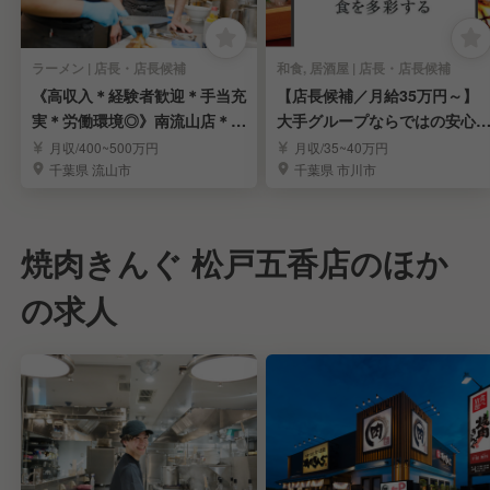
ラーメン | 店長・店長候補
和食, 居酒屋 | 店長・店長候補
《高収入＊経験者歓迎＊手当充
【店長候補／月給35万円～】
実＊労働環境◎》南流山店＊ラ
大手グループならではの安心
ーメン店長候補募集
境で長く活躍
月収/400~500万円
月収/35~40万円
千葉県 流山市
千葉県 市川市
焼肉きんぐ 松戸五香店のほか
の求人