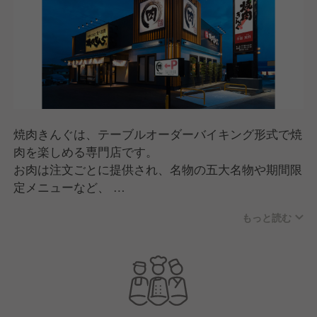
焼肉きんぐは、テーブルオーダーバイキング形式で焼
肉を楽しめる専門店です。
お肉は注文ごとに提供され、名物の五大名物や期間限
定メニューなど、
何度来ても楽しめる商品開発が特長。
もっと読む
スタッフが焼き方をサポートする「焼肉ポリス」な
ど、
人のあたたかさを感じる接客で、家族連れから幅広い
世代に親しまれています。