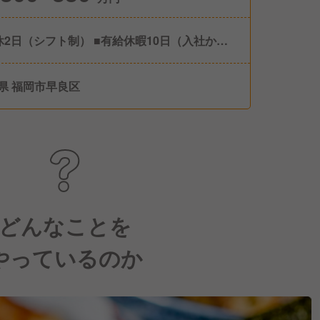
休2日（シフト制） ■有給休暇10日（入社から6
後に付与） ■育児休業 ■介護休業 ■シアワセ休
度 （年1度、5日間の連休を取得できる制度で
県 福岡市早良区
 充実した休暇を過ごせるよう取得時には2万円
給有！）
どんなことを
やっているのか