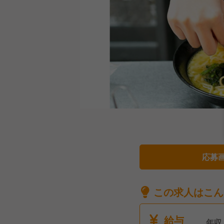
応募
この求人はこん
給与
年収