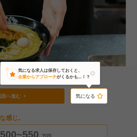
気になる求人は保存しておくと、
企業からアプローチ
がくるかも...！？
画面へ進む
気になる
気になる
な感じ。
500~550
万円