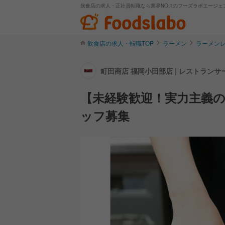
飲食店の求人・正社員転職なら業界NO.1のフーズラボエージェ
飲食店の求人・転職TOP
ラーメン
ラーメン
町田商店 福岡小田部店 | レストラン
【未経験歓迎！実力主義
ッフ募集