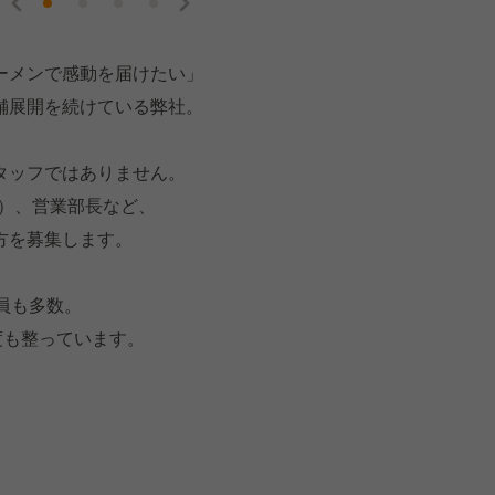
ーメンで感動を届けたい」
舗展開を続けている弊社。
タッフではありません。
長）、営業部長など、
方を募集します。
員も多数。
度も整っています。