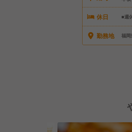
休日
■週
ヵ月
暇制
勤務地
福岡
す。
の支