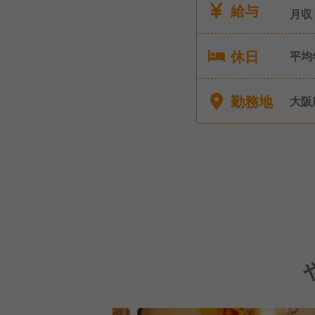
給与
月収
休日
平均
ると
週休
勤務地
大阪
休み
暇】
10日）
休暇
休暇
暇 
休暇
年始