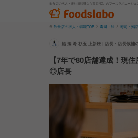
飲食店の求人・正社員転職なら業界NO.1のフーズラボエージェ
飲食店の求人・転職TOP
寿司・鮨
寿司・鮨
鮨 酒 肴 杉玉 上新庄 | 店長・店長候
【7年で80店舗達成！現
◎店長