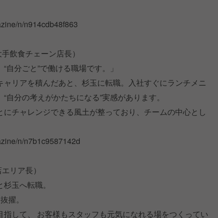
azine/n/n914cdb48f863
大手飲食チェーン店長）
“自分ごと”で働ける職場です。」
キャリアを積んだあと、杉玉に転職。入社すぐにランチメニ
“自分の考えがかたちになる”実感があります。
とにチャレンジできる風土が整っており、チームの中心とし
azine/n/n7b1c9587142d
店エリア長）
と杉玉へ転職。
に抜擢。
目指して、 お客様もスタッフも元気になれる場をつくってい