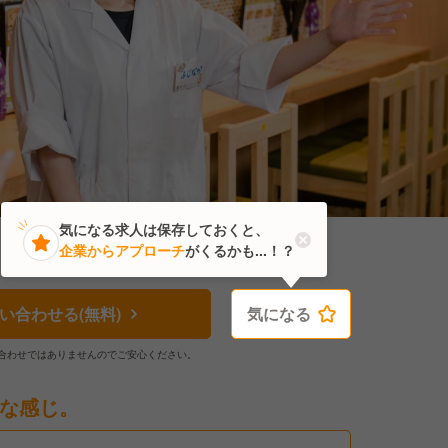
気になる求人は保存しておくと、
企業からアプローチ
がくるかも...！？
い合わせる(無料)
気になる
気になる
合わせではありませんのでご安心ください。
な感じ。