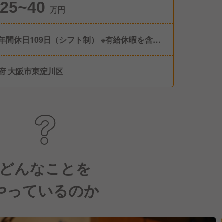
25~40
万円
年間休日109日（シフト制） ※有給休暇を含め
年間平均114日以上の休日休暇取得実績あり。
2日制 ※シフトにより土曜日もしくは日曜日に
府 大阪市東淀川区
をとることや、連休も可能です。 【有給休
 10日 入社日に5日付与、半年後に5日付与（計
 有給休暇備蓄制度あり 【休暇制度】 ・特別
（結婚休暇・忌引休暇・配偶者出産休暇・災害
・公務休暇など） ・母性健康管理のための休
・産前産後休暇 ・育児休暇 ・子の看護のための
 ・家族の介護のための休暇 ・生理休暇 ・年末
休業（昨年実績あり）
どんなことを
やっているのか