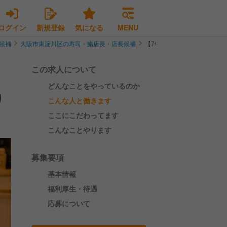
ログイン
新規登録
気になる
MENU
候補
大阪市東淀川区の寿司・鮨店長・店長候補
【7年で80店舗達成！現住所
この求人について
どんなことをやっているのか
り
こんな人と働きます
ここにこだわってます
こんなことやります
募集要項
基本情報
福利厚生・待遇
応募について