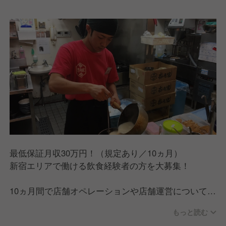
最低保証月収30万円！（規定あり／10ヵ月）
新宿エリアで働ける飲食経験者の方を大募集！
10ヵ月間で店舗オペレーションや店舗運営について経
験を積み、ステップアップを目指していただきます。
もっと読む
明確な評価制度があり、定期的に昇格試験があるの