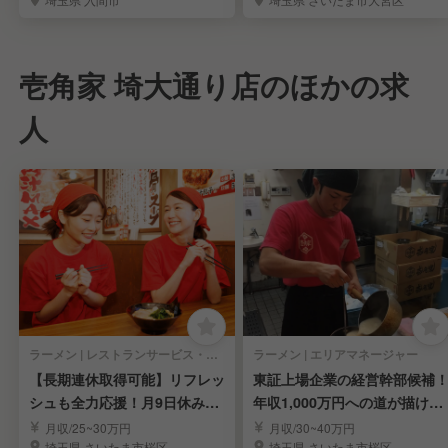
壱角家 埼大通り店のほかの求
人
ラーメン | レストランサービス・ホールスタッフ
ラーメン | エリアマネージャー
【長期連休取得可能】リフレッ
東証上場企業の経営幹部候補
シュも全力応援！月9日休みで
年収1,000万円への道が描ける
心身共に充実！
キャリアパス◎
月収/25~30万円
月収/30~40万円
埼玉県 さいたま市桜区
埼玉県 さいたま市桜区