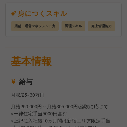
で、昇格しやすい環境です。
昇格後には賞与支給（年2回）あり。今年度賞与支給
身につくスキル
額は前年より平均50％アップを予定しています。
店舗・運営マネジメント力
調理スキル
売上管理能力
※最低保証月収は10ヶ月間、既定の手当を支給するこ
とによる期間限定です。
その間に評価制度で昇格を目指していただき、基準
を満たした場合、期間終了後も同様に30万円を支給す
基本情報
る形となります。
給与
月収/25~30万円
月給250,000円～月給305,000円/経験に応じて
※一律住宅手当5000円含む
※上記に入社後10ヵ月間は新宿エリア限定手当