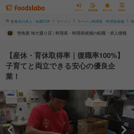
ログイン
新規登録
気になる
MENU
飲食店の求人・転職TOP
ラーメン
ラーメン料理長・料理長候補
壱角家 埼大通り店 | 料理長・料理長候補の転職・求人情報
【産休・育休取得率｜復職率100%】
子育てと両立できる安心の優良企
業！