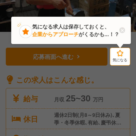
気になる求人は保存しておくと、
企業からアプローチ
がくるかも...！？
応募画面へ進む
気になる
気になる
この求人はこんな感じ。
給与
25~30
月収
万円
週休2日制(月8～9日休み)､夏
休日
季・冬季休暇､有給､慶弔休暇
等