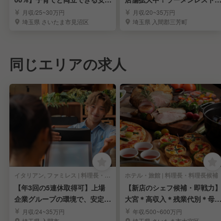
の優良企業！
ンのスタッフを募集
月収/25~30万円
月収/20~35万円
埼玉県 さいたま市見沼区
埼玉県 入間郡三芳町
同じエリアの求人
イタリアン, ファミレス | 料理長・料理長候補
ホテル・旅館 | 料理長・料理長候補
【年3回の5連休取得可】上場
【新店のシェフ候補・即戦力
企業グループの環境で、安定し
大宮＊高収入＊残業代別＊母
たキャリアアップ！
安定＊労働環境良し
月収/24~35万円
年収/500~600万円
埼玉県 入間市
埼玉県 さいたま市大宮区