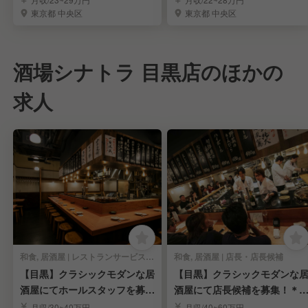
東京都 中央区
東京都 中央区
酒場シナトラ 目黒店のほかの
求人
和食, 居酒屋 | レストランサービス・ホールスタッフ
和食, 居酒屋 | 店長・店長候補
【目黒】クラシックモダンな居
【目黒】クラシックモダンな
酒屋にてホールスタッフを募
酒屋にて店長候補を募集！＊
集！＊未経験OK
8休み
月収/30~40万円
月収/40~60万円