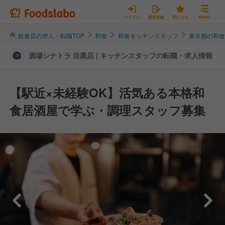
ログイン
新規登録
気になる
MENU
飲食店の求人・転職TOP
和食
和食キッチンスタッフ
東京都の和
酒場シナトラ 目黒店 | キッチンスタッフの転職・求人情報
【駅近×未経験OK】活気ある本格和
食居酒屋で学ぶ・調理スタッフ募集