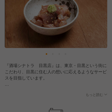
案を試すことを奨励。
あなたの個性や才能が発揮できる当店で、他の誰にも
真似できないおもてなしを一緒に提供しませんか？
「人のために何かしたい」という方、何事も楽しめる
チャレンジ精神のある方、お待ちしています！
『酒場シナトラ 目黒店』は、東京・目黒という街に
こだわり、目黒に住む人の想いに応えるようなサービ
スを目指しています。
産地直送の新鮮な鮮魚を使ったお造りや煮つけ、看板
もっと読む
メニューである「肉豆腐」など、季節に合わせた厳選
食材をふんだんに使用しています。