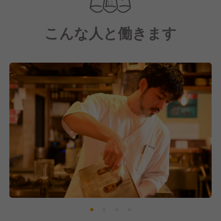
しています。
こんな人と働きます
中でも「肉豆腐」は黒毛和牛・秋田牛のスネ肉をメイ
ンに使用しており、当店の看板メニューです。
お料理だけでなく、果実を使用した爽やかなサワー
や、唎酒師が厳選した日本酒・豊富な種類の焼酎な
ど、ドリンクも幅広くご用意。
更に私たちの使命は、お客様の満足度（CS）だけを
重要視するだけでなく、一緒に働くスタッフの満足度
（ES）と家族満足度（FS）、これらの3つを指標とし
て全て100点を取ることです。
感動につながるサービス、街の価値まで上げるお店作
りを目指し、最高以外創らないという想いを持って業
務に取り組んでいます。