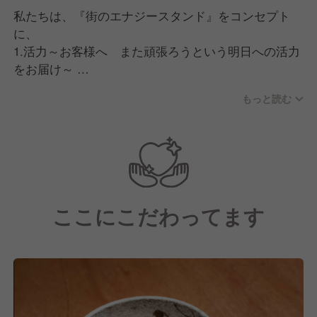
私たちは、『街のエナジースタンド』をコンセプト
に、
1.活力～お客様へ また頑張ろうという明日への活力
をお届け～
2.能力～スタッフを 能力やスキルを伝授してキャリ
もっと読む
アアップ～
3.魅力～街に 街に対して価値を生み出し街の魅力づ
くりに貢献～
これらのミッションを大切にしています。
"ONE＆ONLY"な人材育成に重きを置き、AIがどんな
ここにこだわってます
に進化しても人間だけが持つ感情や、瞬間的な共感を
引き出す能力が価値あるものだと信じています。
一人ひとりの誕生日を全社で祝ったり、全力で取り組
む姿勢や熱い想いを持つ仲間を大切にし、スタッフ同
士は家族のような関係です。
自由な社風で、お客様のためなら新しいアイデアや提