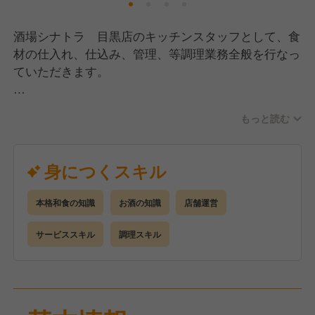
戦できる環境です。
そのため、働きながらスキルアップができ、和食の知
酒場シナトラ 目黒店のキッチンスタッフとして、食
識や調理技術が学べます！
材の仕入れ、仕込み、管理、等調理業務全般を行なっ
ていただきます。
様々な食材を扱い、調理技術を磨いていける環境で
もっと読む
す。
新メニューのアイデアも歓迎！料理長と一緒に新しい
料理を生み出してください。
身につくスキル
お客様にとって「馴染みの店」になれるよう、一緒に
お店を作っていきましょう！
本格和食の知識
お酒の知識
店舗運営
サービススキル
調理スキル