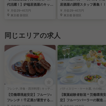
代活躍！】炉端居酒屋のキッチ
居酒屋の調理スタッフ募集！
ンスタッフ募集
月収/29~40万円
月収/29~40万円
東京都 新宿区
東京都 新宿区
同じエリアの求人
フレンチ, 洋食・西洋料理 | キッチンスタッフ
パティスリー・ケーキ屋, その他(料理ジャンル) | キッチンスタッフ
【労働環境超安定】フルーツ×
【製菓経験者歓迎＊労働環境
フレンチ！千疋屋が運営するレ
定】フルーツパーラーの製造
ストラン調理人
調理スタッフ募集
月収/23~29万円
月収/22~28万円