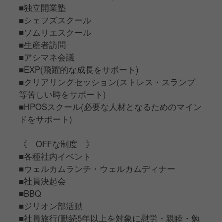
■独立開業塾
■シェフズスクール
■ソムリエスクール
■生産者訪問
■アシマネ会議
■EXP(飛躍的な成長をサポート)
■クリアリングセッション(ストレス・スランプ
等苦しい時をサポート)
■HPOSスクール(必要な人材となるためのマイン
ドをサポート)
《 OFFな制度 》
■各種社内イベント
■ウェルカムランチ・ウェルカムディナー
■社員決起会
■BBQ
■ジリオン部活動
■社員旅行(勤続5年以上を対象に慰労・親睦・勉