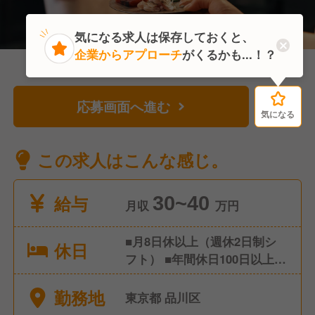
気になる求人は保存しておくと、
企業からアプローチ
がくるかも...！？
応募画面へ進む
気になる
気になる
この求人はこんな感じ。
給与
30~40
月収
万円
■月8日休以上（週休2日制シ
休日
フト） ■年間休日100日以上 ■
年末年始(12/31～1/4の5日間)
勤務地
■産前産後休暇・育児休業（取
東京都 品川区
得実績あり） ■有給休暇 他