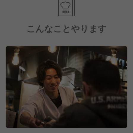
酒場の定番である「ポテサラ」、「きんぴら」、「メ
ンチカツ」などの馴染み深いメニューも充実してお
り、低温調理により柔らかく仕上げた「肉刺し」は、
こんなことやります
「モモ」、「タン」、「ハツ」の三種類をご用意。
更に、こだわりのドリンクは「生レモンサワー」。
無農薬でノーワックスの愛媛県産のレモンを丸ごと使
い、レモンの旨みと酸味を最大限に引き立てる独自の
レシピでご提供しています。
また、技術取得だけでなく、私たちが重視しているの
は”考え方”の教育。
自己中心的な動機ではなく、「公」つまり、お客様や
一緒に働く仲間を思いやる気持ちを大切にしていま
す。
マニュアルに縛られることなくスタッフそれぞれの良
さを伸ばす文化があり、やる気次第で様々なことに挑