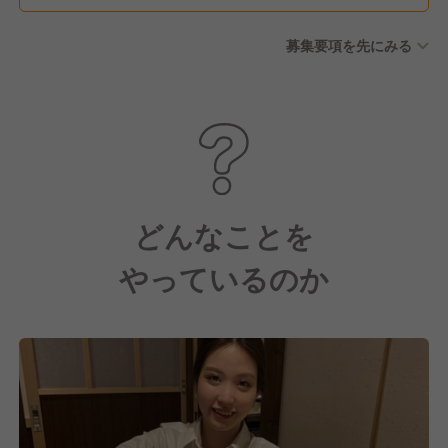
ート◎ 公休2日+有給5日の計7
募集要項を先にみる
連休が取得可能！ ※有給休暇
年間10日～20日 （当社規定に
より勤続ヶ月数により付与）
※全社員に徹底しています
どんなことを
やっているのか