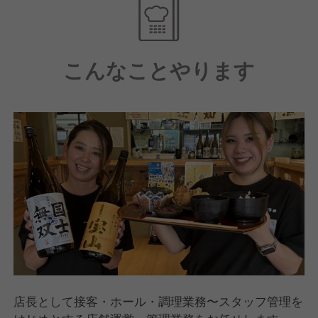
スタッフの感覚も大事にしてすべて決めています。
アルバイトの女子高生の意見を反映させ1年間で
70店舗まで広がったブランドも実際に存在します。
こんなことやります
最終決裁は本部が行いますが、基本NOは言いませ
ん。
現場を一番知るスタッフのアイデアこそ重要だから。
どうすれば実際に形になるか、一緒に考え
店舗経営の楽しさも難しさも常に体感しながら
実体験として学べる環境が当社にはあります。
店長として接客・ホール・調理業務〜スタッフ管理を