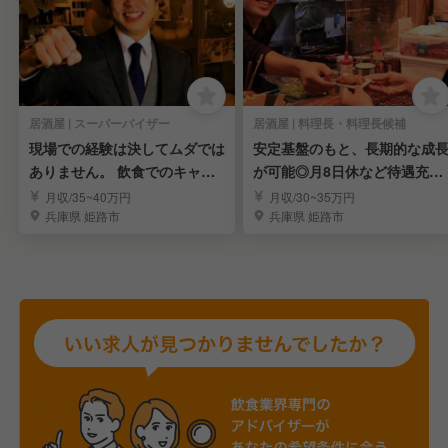
居酒屋 | スーパーバイザー
居酒屋 | 料理長・料理長候補
現場での経験は決してムダでは
安定基盤のもと、長期的な成
ありません。 飲食でのキャリ
が可能◎月8日休など待遇充
アを考えませんか？
実！賞与・昇給あり！
月収/35~40万円
月収/30~35万円
兵庫県 姫路市
兵庫県 姫路市