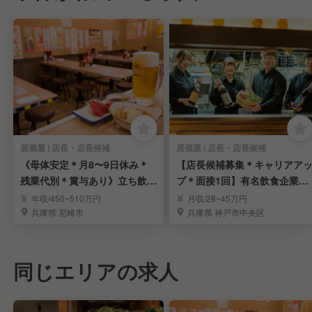
居酒屋 | 店長・店長候補
居酒屋 | 店長・店長候補
《母体安定＊月8〜9日休み＊
【店長候補募集＊キャリアア
残業代別＊賞与あり》立ち飲み
プ＊面接1回】有名飲食企業が
居酒屋「晩杯屋」
運営する大衆居酒屋
年収/450~510万円
月収/28~45万円
兵庫県 尼崎市
兵庫県 神戸市中央区
同じエリアの求人