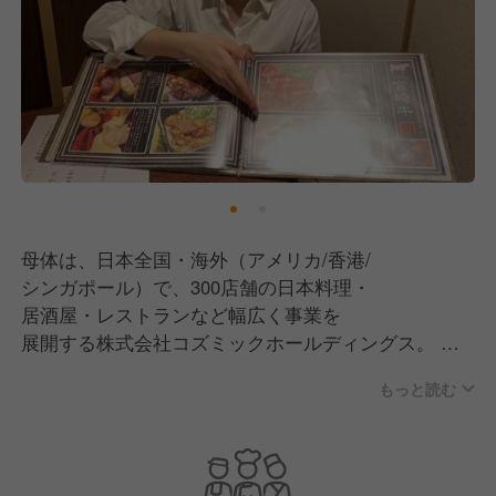
母体は、日本全国・海外（アメリカ/香港/
シンガポール）で、300店舗の日本料理・
居酒屋・レストランなど幅広く事業を
展開する株式会社コズミックホールディングス。
もっと読む
現在は飲食事業のブランド数は100ブランドを超え
日本全国36都道府県＋海外3ヵ国で
●国内直営レストラン事業(居酒屋･カフェなど)
●海外直営レストラン事業