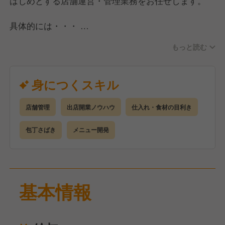
はじめとする店舗運営・管理業務をお任せします。
具体的には・・・
●接客、調理業務
もっと読む
●スタッフのシフト管理、採用・教育
●店舗の売上管理
●食材の品質管理、在庫管理
身につくスキル
●販促施策のプランニング、実施
店舗管理
出店開業ノウハウ
仕入れ・食材の目利き
ゆくゆくは多店舗管理・マネジメントを
目指したりするなどの貴方の成長に合わせた
包丁さばき
メニュー開発
キャリアアップも図れます。
基本情報