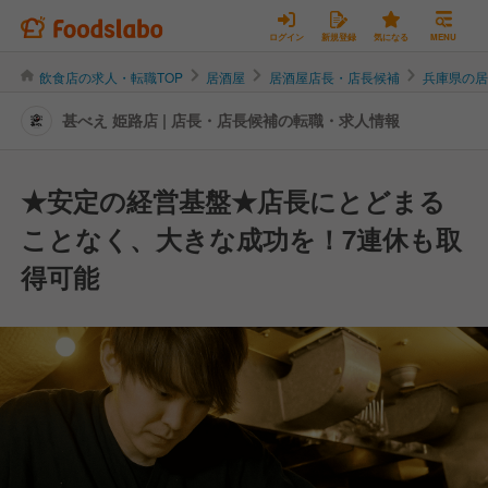
ログイン
新規登録
気になる
MENU
飲食店の求人・転職TOP
居酒屋
居酒屋店長・店長候補
兵庫県の
甚べえ 姫路店 | 店長・店長候補の転職・求人情報
★安定の経営基盤★店長にとどまる
ことなく、大きな成功を！7連休も取
得可能