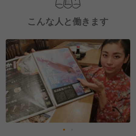
●国内デリバリー・テイクアウト事業
●国内FC事業 / 海外FC事業
こんな人と働きます
など幅広く事業を展開。
今後も勢いを留めず、『新業態への着手』
『既存ブランドのFC展開』
この二つを軸に、着実に事業を拡大。