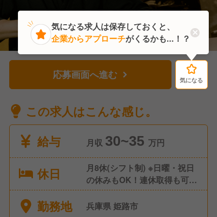
気になる求人は保存しておくと、
企業からアプローチ
がくるかも...！？
応募画面へ進む
気になる
気になる
この求人はこんな感じ。
給与
30~35
月収
万円
月8休(シフト制) ※日曜・祝日
休日
の休みもOK！連休取得も可能
他、夏期・冬期休暇、年末年
勤務地
始休暇、 育休・産休取得実績
兵庫県 姫路市
あり ◎コズミックセブン スタ