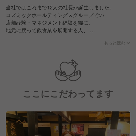
当社ではこれまで12人の社長が誕生しました。
コズミックホールディングスグループでの
店舗経験・マネジメント経験を糧に、
地元に戻って飲食業を展開する人、
飲食業をサポートできる他分野での
もっと読む
事業を志した人など形は様々ですが、
夢を結実させています。
≪入社後のキャリアプラン≫
やるべきことは多く、取り組むべき課題も多いです
ここにこだわってます
が、
その分、短期間で様々な知識やスキルを
身につけられる環境です。変化の時代だからこそ面白
い。
ぜひ当社であなたの経験を発揮してください。