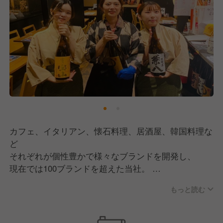
1、一般社員
2、主任
2、店長
3、ブロック長
4、マネージャー
5、部長
6、物件開発
7、購買・商品開発
8、採用・育成担当
9、加盟店開発
10、FC本部SV
カフェ、イタリアン、懐石料理、居酒屋、韓国料理な
11、事業部長
ど
12、経営企画
それぞれが個性豊かで様々なブランドを開発し、
現在では100ブランドを超えた当社。
もっと読む
当社のブランド開発の特徴は本部だけで
決めていないのが特徴です。メニューだってそう。
食材、見栄え、価格帯…など、お客様と日々接する