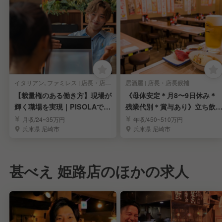
イタリアン, ファミレス | 店長・店長候補
居酒屋 | 店長・店長候補
【裁量権のある働き方】現場が
《母体安定＊月8〜9日休み＊
輝く職場を実現｜PISOLAで店
残業代別＊賞与あり》立ち飲
長候補募集
居酒屋「晩杯屋」
月収/24~35万円
年収/450~510万円
兵庫県 尼崎市
兵庫県 尼崎市
甚べえ 姫路店のほかの求人