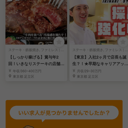
ステーキ・鉄板焼き, ファミレス | キッチンスタッフ
ステーキ・鉄板焼き, ファミレス | 店長・店長候補
【しっかり稼げる】賞与年2
【東京】入社2ヶ月で店長も誕
回！いきなりステーキの店舗運
生？！★早期なキャリアアッ
営スタッフ
も可能【店長候補】
年収/360~400万円
月収/29~30万円
東京都 足立区
東京都 足立区