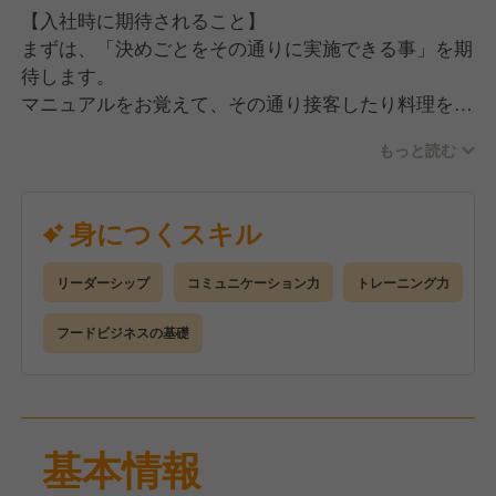
【入社時に期待されること】
まずは、「決めごとをその通りに実施できる事」を期
待します。
マニュアルをお覚えて、その通り接客したり料理を作
ったりします。
もっと読む
ホール業務は1か月程度、キッチン業務も1か月程度で
習得できます。
身につくスキル
もちろん、時間がかかっても大丈夫。あなたのペース
で構いません。
リーダーシップ
コミュニケーション力
トレーニング力
フードビジネスの基礎
基本情報