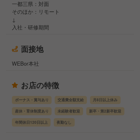
一都三県：対面
そのほか：リモート
↓
入社・研修期間
面接地
WEBor本社
お店の特徴
ボーナス・賞与あり
交通費全額支給
月8日以上休み
産休・育休制度あり
未経験者歓迎
新卒・第2新卒歓迎
年間休日120日以上
夜勤なし