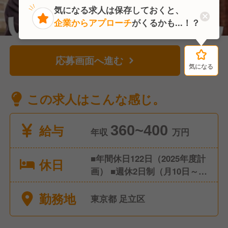
気になる求人は保存しておくと、
企業からアプローチ
がくるかも...！？
応募画面へ進む
気になる
気になる
この求人はこんな感じ。
給与
360~400
年収
万円
■年間休日122日（2025年度計
休日
画） ■週休2日制（月10日～11
日／店舗シフトによる） ■有
勤務地
給休暇 ■慶弔休暇 ■出産・
東京都 足立区
育児休暇 ■介護休暇