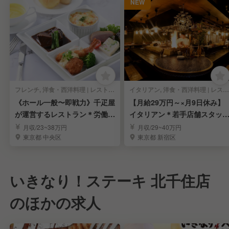
NEW
フレンチ, 洋食・西洋料理 | レストランサービス・ホールスタッフ
イタリアン, 洋食・西洋料理 | レストランサービス・ホールスタッフ
《ホール一般〜即戦力》千疋屋
【月給29万円～×月9日休み】
が運営するレストラン＊労働環
イタリアン＊若手店舗スタッ
境安定＊賞与年3回
募集
月収/23~38万円
月収/29~40万円
東京都 中央区
東京都 新宿区
いきなり！ステーキ 北千住店
のほかの求人