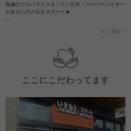
熟練のアルバイトスタッフ／店長／スーパーバイザー
があなたの入社をサポート★
仲間同士で教えたり、教わったりしますので
もっと読む
誰にでも聞きやすい雰囲気です。
例えば、
レジ操作で困った⇒店長がいなくてわからな
い・・・？！
なんて不安もありません。
ここにこだわってます
同じ時間帯で働く仲間がサポートしてくれます。