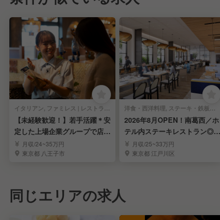
イタリアン, ファミレス | レストランサービス・ホールスタッフ
洋食・西洋料理, ステーキ・鉄板焼き | レストランサービス・ホールスタッフ
【未経験歓迎！】若手活躍＊安
2026年8月OPEN！南葛西／ホ
定した上場企業グループで店長
テル内ステーキレストラン◎
を目指しませんか？
ール募集
月収/24~35万円
月収/25~33万円
東京都 八王子市
東京都 江戸川区
同じエリアの求人