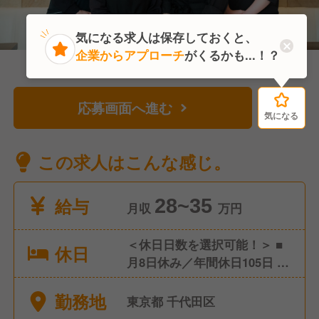
気になる求人は保存しておくと、
企業からアプローチ
がくるかも...！？
応募画面へ進む
気になる
気になる
この求人はこんな感じ。
給与
28~35
月収
万円
＜休日日数を選択可能！＞ ■
休日
月8日休み／年間休日105日 ■
月9日休み／年間休日117日 ■
勤務地
月10日休み／年間休日129日
東京都 千代田区
★年2回変更できるタイミング