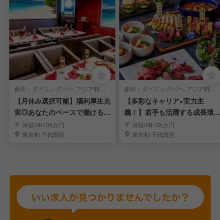
創作・ダイニングバー, アジア料理・エスニック | レストランサービス・ホールスタッフ
創作・ダイニングバー, アジア料理・エスニック | 調理見習い・調理補助
【月休み選択可能】福利厚生充
【多彩なキャリア×実力主
実◎あなたのペースで働ける職
義！】若手も活躍する成長環
場環境
で描くキャリア
月収/28~35万円
月収/28~35万円
東京都 千代田区
東京都 千代田区