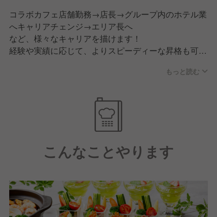
コラボカフェ店舗勤務→店長→グループ内のホテル業
へキャリアチェンジ→エリア長へ
など、様々なキャリアを描けます！
経験や実績に応じて、よりスピーディーな昇格も可
能。
もっと読む
入社半年～2年で支配人（店長）へキャリアアップし
たメンバーも。
※出店開業ノウハウ、店舗運営は将来的に料理長ポジ
ションをお任せする際に学ぶことが可能です。
こんなことやります