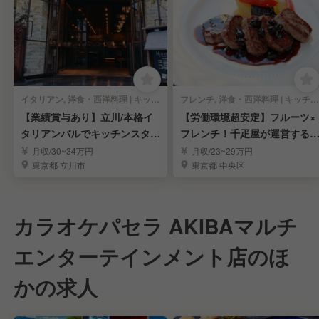
イタリアン, 洋食・西洋料理 | キッチンスタッフ
フレンチ, 洋食・西洋料理 | キッチンスタッフ
【業績賞与あり】立川/本格イ
【労働環境超安定】フルーツ×
タリアンバルでキッチンスタッ
フレンチ！千疋屋が運営する
フを募集！
ストラン調理人
月収/30~34万円
月収/23~29万円
東京都 立川市
東京都 中央区
カラオケパセラ AKIBAマルチ
エンターテインメント店のほ
かの求人