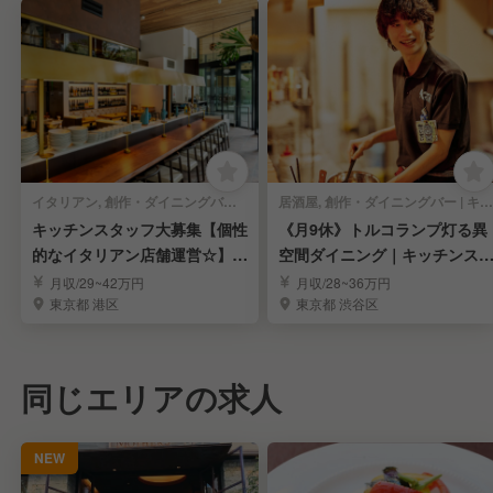
イタリアン, 創作・ダイニングバー | キッチンスタッフ
居酒屋, 創作・ダイニングバー | キッチンスタッフ
キッチンスタッフ大募集【個性
《月9休》トルコランプ灯る異
的なイタリアン店舗運営☆】独
空間ダイニング｜キッチンス
立支援制度あり◎
ッフ求む！
月収/29~42万円
月収/28~36万円
東京都 港区
東京都 渋谷区
同じエリアの求人
NEW