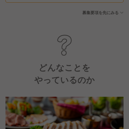
あり 〇半期休暇（半年間につ
募集要項を先にみる
き4日間は自由に休暇を取得可
能）※年間8日間 〇アニバーサ
リー休暇（年間で1日自由に休
暇を取得可能） 〇5連休必須
制度（1年に1度以上5連休を取
得／有給）※役職・社歴に関係
なく全社員が対象 〇慶弔休暇
〇有給休暇 〇産前・産後休暇
どんなことを
（取得実績有） 〇育児休暇
やっているのか
（取得実績多数／男性・女性
社員共に育休取得率100％達
成！） 〇介護休暇 〇帰国休暇
制度（母国への帰国に伴う休
みは最大連続30日間）※規定
有