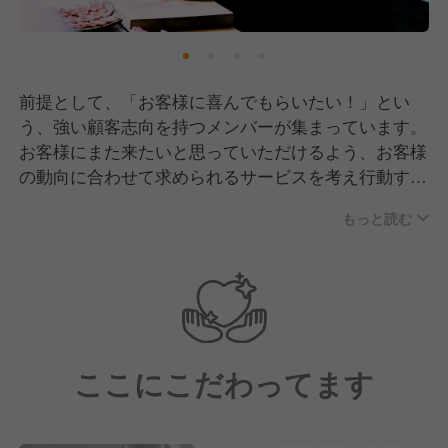
きかをしっかり考え行動することに注力しています。
一社員からのアイデアが元になりブランド展開するケ
ースも数多くあります！
これからもこれらの動きを加速させ、ブランディング
前提として、「お客様に喜んでもらいたい！」とい
とビジョンの実現を目指します！
う、強い顧客志向を持つメンバーが集まっています。
お客様にまた来たいと思っていただけるよう、お客様
の動向に合わせて求められるサービスを考え行動す
る、流行やニーズを捉え新しい・面白い料理を開発す
もっと読む
る、すべてはお客様の為に仕事をします。
■□実際に働いているスタッフ□■
▼24歳男性
肉和食 月火水木金土日でホールスタッフとしてアル
ここにこだわってます
バイトの教育、シフトやメニューの作成、予約サイト
や人件費の管理を行っています。ワインエキスパート
を取得し、サービスのプロとしてより一層知識に磨き