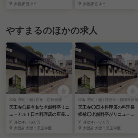
大阪府 豊中市
大阪府 茨木市
やすまるのほかの求人
和食, 寿司・鮨 | 店長・店長候補
和食, 寿司・鮨 | 料理長・料理長候補
天王寺◎超有名な老舗料亭リニ
天王寺⭕日本料理店の料理長
ューアル！日本料理店の店長候
候補⭕老舗料亭がリニューア
補◎月9日休
ル⭕月9日休み
月収/46~46万円
月収/47~47万円
大阪府 大阪市天王寺区
大阪府 大阪市天王寺区