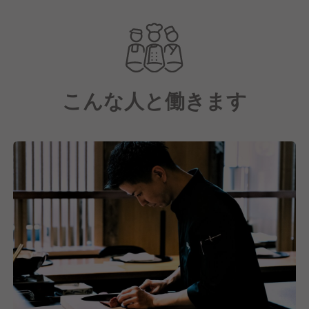
「世の中に必要とされる飲食事業を創造し続ける」と
いう理念のもと、大阪、東京、福岡の3拠点で、雰囲
気や空間を大切にした、オシャレに飲食を楽しむお客
様に思い出に残る飲食体験をしていただくことで、日
こんな人と働きます
常の小さな幸せを実感していただける価値を提供する
ことを目指しています。
■□お店作りのコンセプト□■
世の中の”おもしろい・あたらしい・たのしいをくす
ぶる”
この3つが揃ったブランドを作り、店舗展開を続けて
います。
「情報をキャッチする」というのも大切な仕事の一
部。
当社は流行を理解することやお客様のニーズをつかむ
ことを大切にしており、何をお客さまにお届けするべ