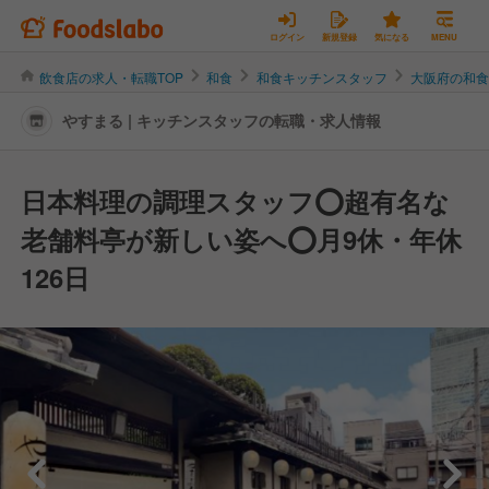
ログイン
新規登録
気になる
MENU
飲食店の求人・転職TOP
和食
和食キッチンスタッフ
大阪府の和
やすまる | キッチンスタッフの転職・求人情報
日本料理の調理スタッフ⭕超有名な
老舗料亭が新しい姿へ⭕月9休・年休
126日