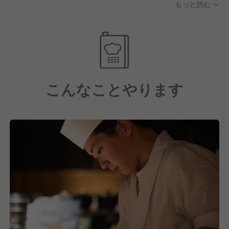
もっと読む
126日以上の休日・1日平均9時間労働を目指す)を整備
し、定期的に進化させているキャリアアップ制度によ
り成長の実感と待遇向上を掴める環境です。
昇格チャンス多数あります。
4月・10月の年2回、自ら手を挙げ人事部へ立候補。
こんなことやります
昇格チャンス時には約40名の社員が手を上げ7〜8割
が役職UPを実現しています。
もし昇格できなくてもフィードバックが必ずあるため
次回のチャンスにも活かすことができます。