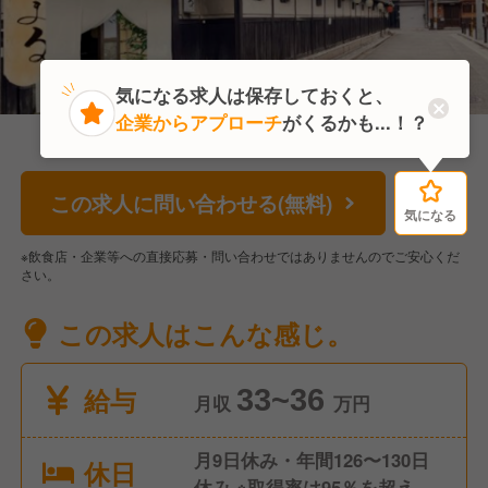
気になる求人は保存しておくと、
企業からアプローチ
がくるかも...！？
この求人に問い合わせる(無料)
気になる
気になる
※飲食店・企業等への直接応募・問い合わせではありませんのでご安心くだ
さい。
この求人はこんな感じ。
給与
33~36
月収
万円
月9日休み・年間126〜130日
休日
休み ※取得率は95％を超えて