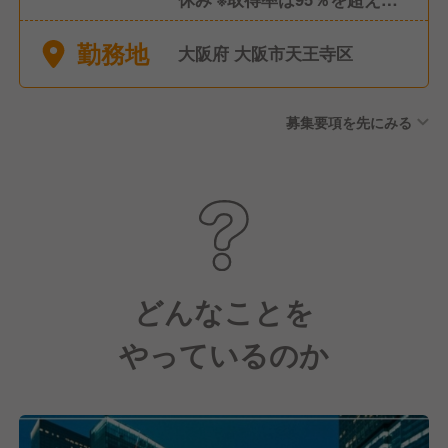
います。 当社独自の休暇制度
勤務地
により、公休9日休みに加え
大阪府 大阪市天王寺区
て、年間18日以上の休日休暇
あり ★有給休暇 ★上半期・下
募集要項を先にみる
半期休暇 ★慶弔休暇 ★産前・
産後休暇 ★育児・介護休暇
など 《月9日休、年休126日以
上、月間労働時間200h以下》
ワークライフバランスの充実
および休みの日はしっかり身
体を休めて欲しいです！
どんなことを
やっているのか