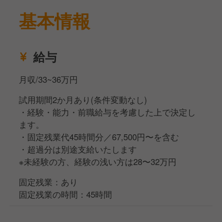
・商品開発
基本情報
・お客様に合わせて料理のアレンジ など
お客さまがどうやったら喜んでくれるか？
どうやったら注文率を上げられるか？
給与
現場スタッフが案を出し
月収/33~36万円
料理長や店長と一緒に現場主導でお店作りができま
試用期間2か月あり(条件変動なし)
す！
・経験・能力・前職給与を考慮した上で決定し
ます。
⏩️業界常識を覆す働き方！
・固定残業代45時間分／67,500円〜を含む
業界常識を覆す働き方！
・超過分は別途支給いたします
月9日休み・年間126〜130日休みの職場。
※未経験の方、経験の浅い方は28〜32万円
多くのスタッフが仕事とプライベートを両立させてい
ます。
固定残業：あり
休日数が多い分、オンオフしっかり切り替えて休みの
固定残業の時間：45時間
日はしっかり身体を休めてください！