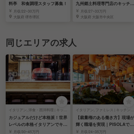
料亭 和食調理スタッフ募集！
九州郷土料理専門店のキッチ
スタッフ《月9休》
月収/22~30万円
月収/27~33万円
大阪府 堺市堺区
大阪府 大阪市中央区
同じエリアの求人
イタリアン, 洋食・西洋料理 | キッチンスタッフ
イタリアン, ファミレス | キッチンスタッフ
カジュアルだけど本格派！世界
【裁量権のある働き方】現場
レベルの本格イタリアンでキッ
輝く職場を実現｜PISOLAで料
チンスタッフ募集！
理長候補募集
月収/30~45万円
月収/24~35万円