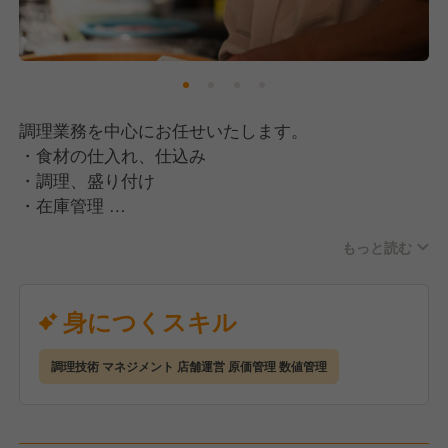
調理業務を中心にお任せいたします。
・食材の仕入れ、仕込み
・調理、盛り付け
・在庫管理
・原価管理 など
もっと読む
はじめての職場は不安が大きいと思いますが、経験と
スキルに応じて丁寧に教えていきます。
ゆくゆくは季節メニューの開発などもできるお店で
身につくスキル
す！
調理技術 マネジメント 店舗運営 原価管理 数値管理
⏩️現場が主役となってお店作り！
・新しい食材の仕入れ先開拓
・季節メニュー、コースメニュー作り