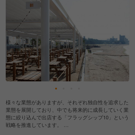
をかけることが当面の目標です。
▼25歳男性
イタリアンカフェSEN℃で調理主任として、キッチ
ン全ポジションを任されていますが、基本はメインの
お肉を担当しています。
料理長や知り合いなどにおすすめのお店を紹介しても
らい、よく視察に行きます。
食べた料理を自分なりに解釈・吸収し自店舗で四季を
織り交ぜメニュー化に挑戦しています。前回の試食会
では春の季節なので春の食材を使ったメニューを提
案。
様々な業態がありますが、それぞれ独自性を追求した
一度提案したメニューを料理長、ディレクターの意見
業態を展開しており、中でも将来的に成長していく業
を参考に再度改善。
態に絞り込んで出店する「フラッグシップ10」という
今年「炭焼き鰆のペペロンチーノ 柑橘の香り」のパ
戦略を推進しています。
スタがメニューインしました！
その中で、安心して働ける労働環境(月日9休み・年間