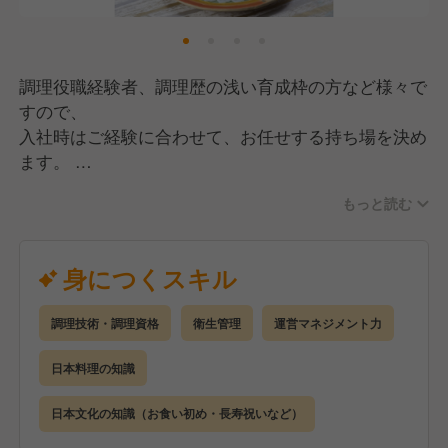
調理役職経験者、調理歴の浅い育成枠の方など様々で
すので、
入社時はご経験に合わせて、お任せする持ち場を決め
ます。
しゃぶしゃぶだけでなく、お造り・煮物・蒸物・揚
もっと読む
物・汁物
など、和食のあらゆる技術を活かして仕事が出来ま
す。
身につくスキル
役職者には、調理場のシフト作成や原価管理等の管理
業務も
調理技術・調理資格
衛生管理
運営マネジメント力
お任せいたします。
日本料理の知識
日本文化の知識（お食い初め・長寿祝いなど）