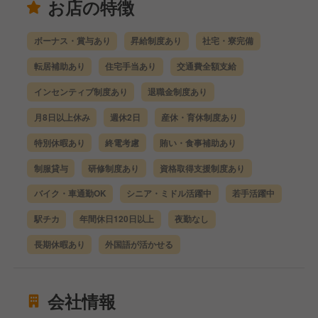
お店の特徴
ボーナス・賞与あり
昇給制度あり
社宅・寮完備
転居補助あり
住宅手当あり
交通費全額支給
インセンティブ制度あり
退職金制度あり
月8日以上休み
週休2日
産休・育休制度あり
特別休暇あり
終電考慮
賄い・食事補助あり
制服貸与
研修制度あり
資格取得支援制度あり
バイク・車通勤OK
シニア・ミドル活躍中
若手活躍中
駅チカ
年間休日120日以上
夜勤なし
長期休暇あり
外国語が活かせる
会社情報