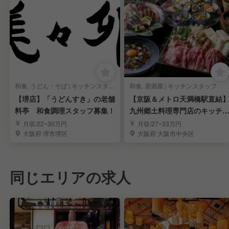
和食, うどん・そば | キッチンスタッフ
和食, 居酒屋 | キッチンスタッフ
【堺店】「うどんすき」の老舗
【京阪＆メトロ天満橋駅直結
料亭 和食調理スタッフ募集！
九州郷土料理専門店のキッチ
スタッフ《月9休》
月収/22~30万円
月収/27~33万円
大阪府 堺市堺区
大阪府 大阪市中央区
同じエリアの求人