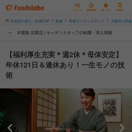
ログイン
新規登録
気になる
MENU
飲食店の求人・転職TOP
和食
和食キッチンスタッフ
大阪府の和
木曽路 北巽店 | キッチンスタッフの転職・求人情報
【福利厚生充実＊週2休＊母体安定】
年休121日＆連休あり！一生モノの技
術