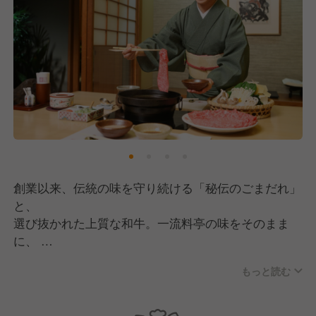
創業以来、伝統の味を守り続ける「秘伝のごまだれ」
と、
選び抜かれた上質な和牛。一流料亭の味をそのまま
に、
「木曽路のしゃぶしゃぶ」が広く愛される看板商品で
もっと読む
す。
また、しゃぶしゃぶだけでなく、お祝い・法事・集い
の席に