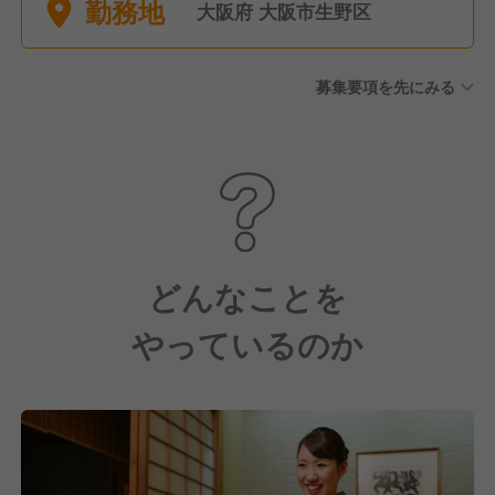
勤務地
■その他 特別休暇など ※年間
大阪府 大阪市生野区
休日121日
募集要項を先にみる
どんなことを
やっているのか