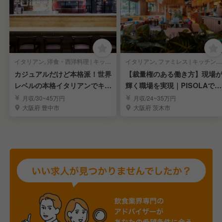
イタリアン, 洋食・西洋料理 | キッチンスタッフ
イタリアン, ファミレス | キッチンスタッフ
カジュアルだけど本格派！世界
【裁量権のある働き方】現場
レベルの本格イタリアンでキッ
輝く職場を実現｜PISOLAで料
チンスタッフ募集！
理長候補募集
月収/30~45万円
月収/24~35万円
大阪府 豊中市
大阪府 茨木市