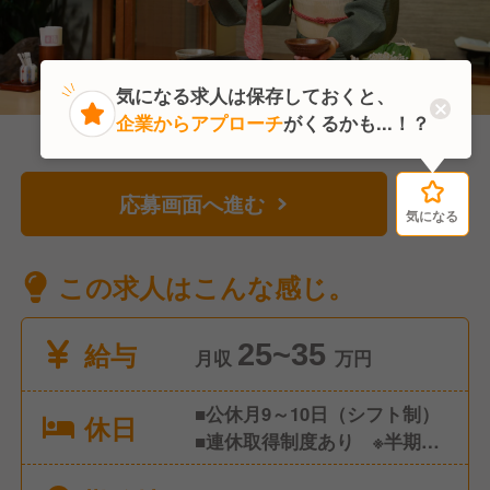
気になる求人は保存しておくと、
企業からアプローチ
がくるかも...！？
応募画面へ進む
気になる
気になる
この求人はこんな感じ。
給与
25~35
月収
万円
■公休月9～10日（シフト制）
休日
■連休取得制度あり ※半期に
1回、3～7連休取得 ■有給休暇