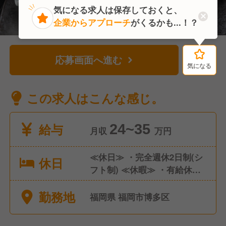
気になる求人は保存しておくと、
企業からアプローチ
がくるかも...！？
応募画面へ進む
気になる
気になる
この求人はこんな感じ。
給与
24~35
月収
万円
≪休日≫ ・完全週休2日制(シ
休日
フト制) ≪休暇≫ ・有給休暇
・慶弔休暇 年間休日108日 社
勤務地
会保険完備（雇用・労災・健
福岡県 福岡市博多区
康・厚生年金）