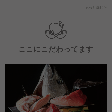
で安全な』そして『うまい！』食材をつくりその風土
もっと読む
にねざした『食文化』を地域のお客様並びに従業員1
人1人と『守り育てる』ことが私達の考える 『飲食を
通じて地域社会に貢献する』事に繋がる、そう信じて
日々頑張っております。又、お客様の『よろこび』が
私の『よろこび』と思えるよう日々まごころをもって
務めております。
ここにこだわってます