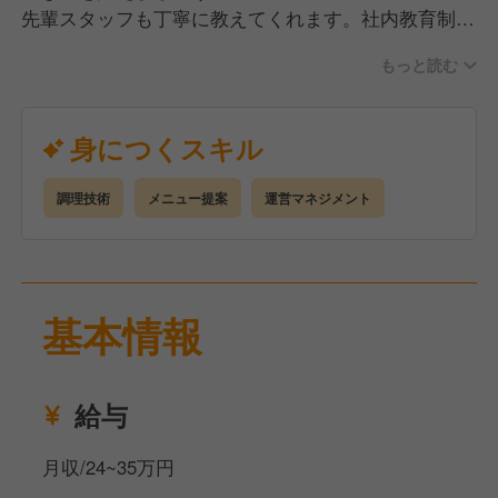
先輩スタッフも丁寧に教えてくれます。社内教育制
度、繁盛店視察ツアー（人気店で勉強できる制度）も
もっと読む
あり、スキルアップが可能。1つひとつ技術を
身につけて成長できます。20代・30代を中心に活気
ある職場です。
身につくスキル
調理技術
メニュー提案
運営マネジメント
基本情報
給与
月収/24~35万円