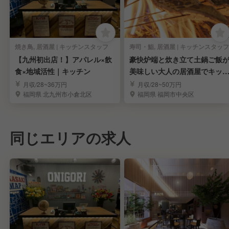
焼き鳥, 居酒屋 | キッチンスタッフ
寿司・鮨, 居酒屋 | キッチンスタッフ
【九州初出店！】アパレル×飲
豪快炉端と炊き立て土鍋ご飯
食×地域活性｜キッチン
美味しい大人の居酒屋でキッ
ンスタッフ
月収/28~36万円
月収/28~50万円
福岡県 北九州市小倉北区
福岡県 福岡市中央区
同じエリアの求人