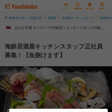
ログイン
新規登録
気になる
MENU
飲食店の求人・転職TOP
居酒屋
居酒屋キッチンスタッフ
福岡県
さかな市場 サンライフ2号館店 | キッチンスタッフの転
職・求人情報
海鮮居酒屋キッチンスタッフ正社員
募集！【魚捌けます】