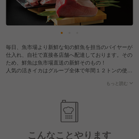
毎日、魚市場より新鮮な旬の鮮魚を担当のバイヤーが
仕入れ、自社で直接各店舗へ配達しております。その
ため、鮮魚は魚市場直送の新鮮そのもの！
人気の活きイカはグループ全体で年間１２トンの使用
量。イカには徹底してこだわり社内技能試験『イカ検
もっと読む
定』の資格などで技術向上に努めています。また、生
本マグロを１本買いしまぐろ解体ショーも定期的にお
こなっています。
こんなことやります