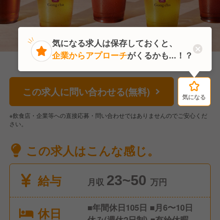
気になる求人は保存しておくと、
企業からアプローチ
がくるかも...！？
この求人に問い合わせる(無料)
気になる
気になる
※飲食店・企業等への直接応募・問い合わせではありませんのでご安心くだ
さい。
この求人はこんな感じ。
給与
23~50
月収
万円
■年間休日105日 ■月6〜10日
休日
休み(週休2日制) ■有給休暇 ■