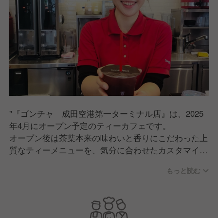
"『ゴンチャ 成田空港第一ターミナル店』は、2025
年4月にオープン予定のティーカフェです。
オープン後は茶葉本来の味わいと香りにこだわった上
質なティーメニューを、気分に合わせたカスタマイズ
でカジュアルに楽しめるお店として、
もっと読む
そしてブランドの信頼を守り、愛されるお店づくりに
励んでまいります。
そこで現在、事業拡大に向け、戦力強化のために積極