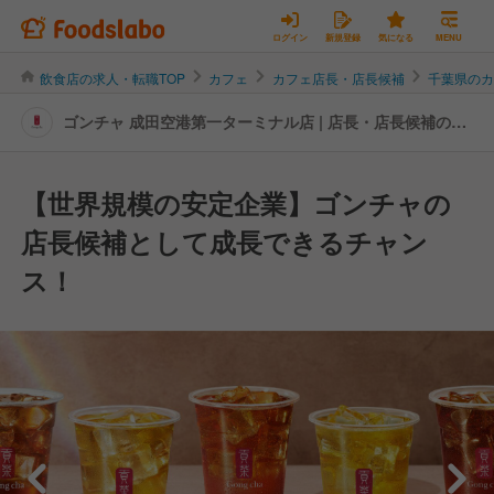
ログイン
新規登録
気になる
MENU
飲食店の求人・転職TOP
カフェ
カフェ店長・店長候補
千葉県の
ゴンチャ 成田空港第一ターミナル店 | 店長・店長候補の転
職・求人情報
【世界規模の安定企業】ゴンチャの
店長候補として成長できるチャン
ス！