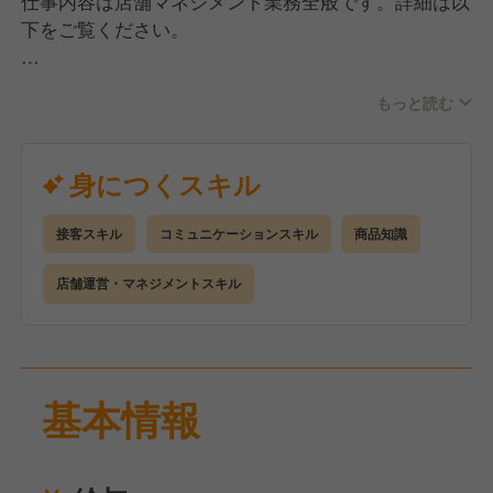
仕事内容は店舗マネジメント業務全般です。詳細は以
下をご覧ください。
■好感のある接客・販売業務
もっと読む
■店舗清掃・修繕維持管理
■スタッフコミュニケーション、シフト作成
■ スタッフのスキルアップ・教育
身につくスキル
■採用活動（募集掲出、受付、面接など）
■SC事務所・近隣店舗との連携
接客スキル
コミュニケーションスキル
商品知識
業務オペレーションに専門的なスキルは不要なので、
店舗運営・マネジメントスキル
ご安心ください！
特に大切なのは、スタッフとの適切な距離感やバラン
ス感覚を持つ「コミュニケーション力」です。
基本情報
あなたの人柄や個性を活かし、お店を一緒に盛り上げ
ていきましょう！