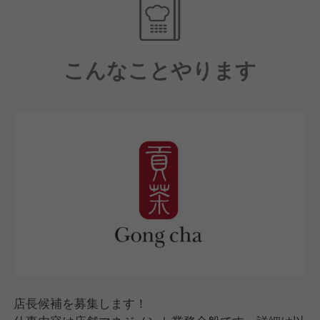
「女性が活躍できる現場」として女性スタッフが多
く、店長にも女性が多く在籍しています。
また、残業時間を減らしたり、閑散期には休みを増や
こんなことやります
したりと、スタッフにとって働きやすい環境づくりに
努めています。
店長候補を募集します！