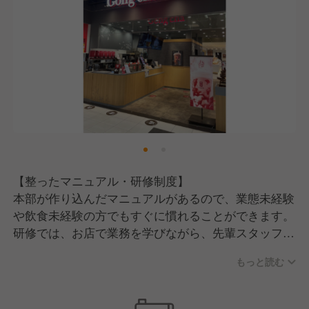
■ルール
責任ある行動、そして定めたルールを遵守する
■勤務
職務を誠実に取り組み、他の従業員のお手本となるよ
うな勤務姿勢を見せる
■社員
社会人として自覚ある行動・振る舞いを意識し、円滑
な人間関係を構築する
【整ったマニュアル・研修制度】
■健康
本部が作り込んだマニュアルがあるので、業態未経験
体調・健康管理の重要性を理解して、欠勤にならない
や飲食未経験の方でもすぐに慣れることができます。
ように心がける
研修では、お店で業務を学びながら、先輩スタッフや
本部スタッフのサポートを受けられるため、着実にス
もっと読む
キルアップできます。
【労働環境について】