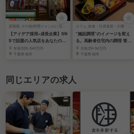
居酒屋, その他(料理ジャンル) | 店長・店長候補
カフェ, 給食・社員食堂・介護・病院 | 店長・店長候補
【アイデア採用×成長企業】SN
“施設調理”のイメージを変え
Sで話題の人気店をあなたの手
る。高齢者住宅内の調理 管理
で演出♪
者スタッフ募集!!
年収/320~540万円
月収/29~34万円
千葉県 柏市
千葉県 柏市
同じエリアの求人