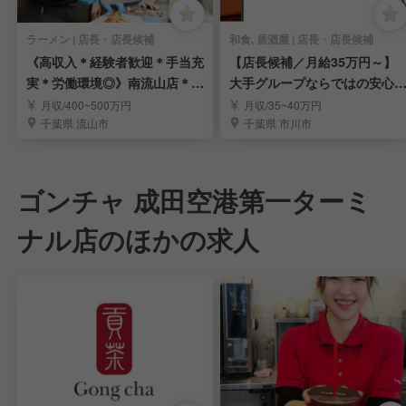
ラーメン | 店長・店長候補
和食, 居酒屋 | 店長・店長候補
《高収入＊経験者歓迎＊手当充
【店長候補／月給35万円～】
実＊労働環境◎》南流山店＊ラ
大手グループならではの安心
ーメン店長候補募集
境で長く活躍
月収/400~500万円
月収/35~40万円
千葉県 流山市
千葉県 市川市
ゴンチャ 成田空港第一ターミ
ナル店のほかの求人