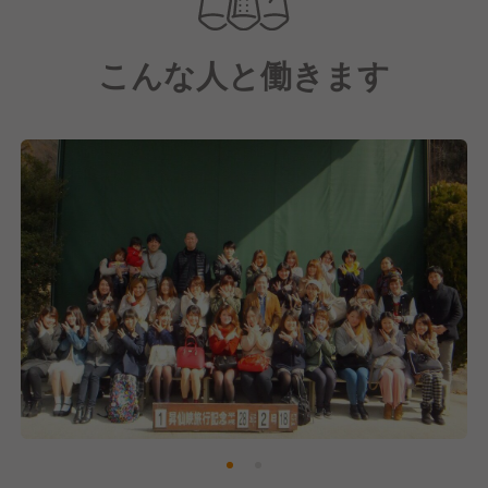
採用中です！
こんな人と働きます
【ゴンチャ(Gong cha、貢茶)について】
台湾発祥の世界最大規模のティーブランドです。
現在、世界で2,300店舗以上を展開。
日本国内では直営・FC店を合わせて160店舗以上を展
開し、世界4位の店舗数、売上は世界2位を誇ります。
私たち「有限会社ヒロシマ」は、当ブランドのFC加
盟店として関東エリアに展開しています。
おかげさまで売上も順調に伸びており、今後もさらな
る拡大を目指します。
"