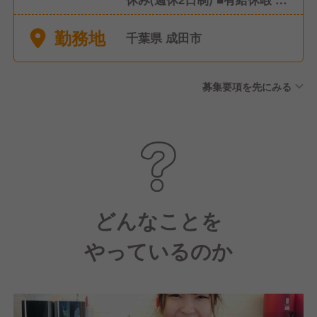
慶弔休暇 ■夏季休暇 ■冬季休
勤務地
暇 ■育休産休
千葉県 成田市
募集要項を先にみる
どんなことを
やっているのか