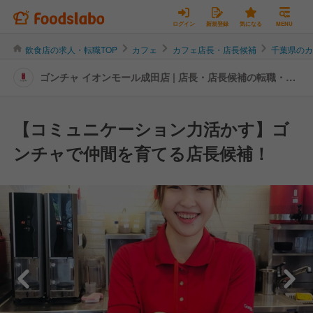
ログイン
新規登録
気になる
MENU
飲食店の求人・転職TOP
カフェ
カフェ店長・店長候補
千葉県の
ゴンチャ イオンモール成田店 | 店長・店長候補の転職・求
人情報
【コミュニケーション力活かす】ゴ
ンチャで仲間を育てる店長候補！