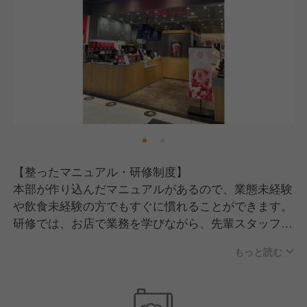
責任ある行動、そして定めたルールを遵守する
■勤務
職務を誠実に取り組み、他の従業員のお手本となるよ
うな勤務姿勢を見せる
■社員
社会人として自覚ある行動・振る舞いを意識し、円滑
な人間関係を構築する
【整ったマニュアル・研修制度】
■健康
本部が作り込んだマニュアルがあるので、業態未経験
体調・健康管理の重要性を理解して、欠勤にならない
や飲食未経験の方でもすぐに慣れることができます。
ように心がける
研修では、お店で業務を学びながら、先輩スタッフや
本部スタッフのサポートを受けられるため、着実にス
もっと読む
キルアップできます。
【労働環境について】