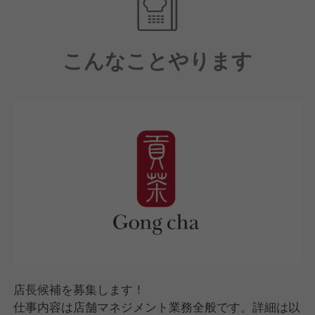
「女性が活躍できる現場」として女性スタッフが多
く、店長にも女性が多く在籍しています。
また、残業時間を減らしたり、閑散期には休みを増や
こんなことやります
したりと、スタッフにとって働きやすい環境づくりに
努めています。
店長候補を募集します！
仕事内容は店舗マネジメント業務全般です。詳細は以