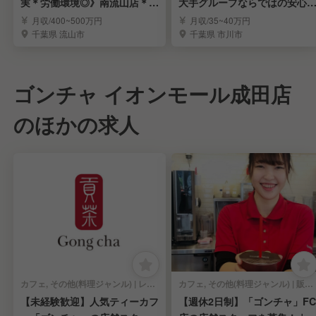
実＊労働環境◎》南流山店＊ラ
大手グループならではの安心
ーメン店長候補募集
境で長く活躍
月収/400~500万円
月収/35~40万円
千葉県 流山市
千葉県 市川市
ゴンチャ イオンモール成田店
のほかの求人
カフェ, その他(料理ジャンル) | レストランサービス・ホールスタッフ
カフェ, その他(料理ジャンル) | 販売スタッフ
【未経験歓迎】人気ティーカフ
【週休2日制】「ゴンチャ」FC