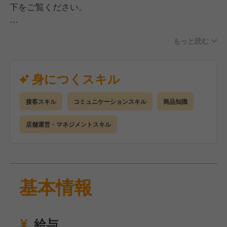
下をご覧ください。
■好感のある接客・販売業務
もっと読む
■店舗清掃・修繕維持管理
■スタッフコミュニケーション、シフト作成
■ スタッフのスキルアップ・教育
身につくスキル
■採用活動（募集掲出、受付、面接など）
■SC事務所・近隣店舗との連携
接客スキル
コミュニケーションスキル
商品知識
業務オペレーションに専門的なスキルは不要なので、
店舗運営・マネジメントスキル
ご安心ください！
特に大切なのは、スタッフとの適切な距離感やバラン
ス感覚を持つ「コミュニケーション力」です。
基本情報
あなたの人柄や個性を活かし、お店を一緒に盛り上げ
ていきましょう！
給与