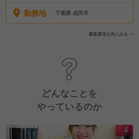
慶弔休暇 ■夏季休暇 ■冬季休
勤務地
暇 ■育休産休
千葉県 成田市
募集要項を先にみる
どんなことを
やっているのか