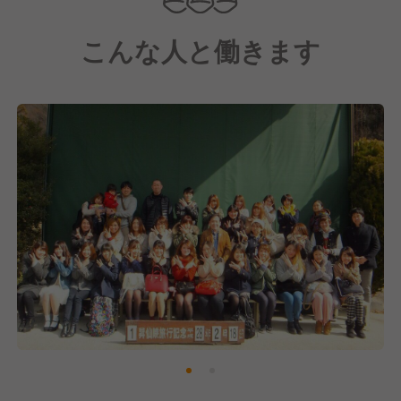
りに励んでまいります。
こんな人と働きます
そこで現在、事業拡大に向け、戦力強化のために積極
採用中です！
【ゴンチャ(Gong cha、貢茶)について】
台湾発祥の世界最大規模のティーブランドです。
現在、世界で2,300店舗以上を展開。
日本国内では直営・FC店を合わせて160店舗以上を展
開し、世界4位の店舗数、売上は世界2位を誇ります。
私たち「有限会社ヒロシマ」は、当ブランドのFC加
盟店として関東エリアに展開しています。
おかげさまで売上も順調に伸びており、今後もさらな
る拡大を目指します。"