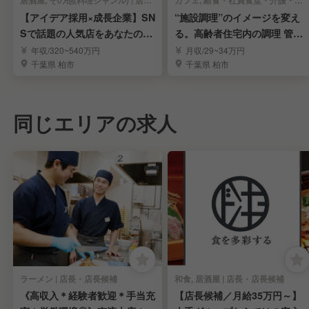
居酒屋, その他(料理ジャンル) | 店長・店長候補
カフェ, 給食・社員食堂・介護・病院 | 店長・店長候補
【アイデア採用×成長企業】SN
“施設調理”のイメージを変え
Sで話題の人気店をあなたの手
る。高齢者住宅内の調理 管理
で演出♪
者スタッフ募集!!
年収/320~540万円
月収/29~34万円
千葉県 柏市
千葉県 柏市
同じエリアの求人
ラーメン | 店長・店長候補
和食, 居酒屋 | 店長・店長候補
《高収入＊経験者歓迎＊手当充
【店長候補／月給35万円～】