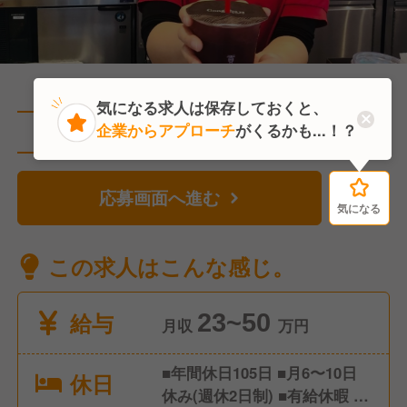
気になる求人は保存しておくと、
企業からアプローチ
がくるかも...！？
直近2人がこの求人を検討中
応募画面へ進む
気になる
気になる
この求人はこんな感じ。
給与
23~50
月収
万円
■年間休日105日 ■月6〜10日
休日
休み(週休2日制) ■有給休暇 ■