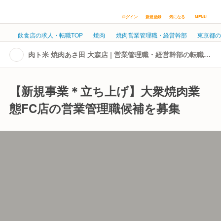
ログイン
新規登録
気になる
MENU
飲食店の求人・転職TOP
焼肉
焼肉営業管理職・経営幹部
東京都
肉ト米 焼肉あさ田 大森店 | 営業管理職・経営幹部の転職・
求人情報
【新規事業＊立ち上げ】大衆焼肉業
態FC店の営業管理職候補を募集