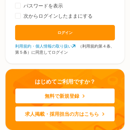
パスワードを表示
次からログインしたままにする
ログイン
利用規約・個人情報の取り扱い
（利用規約第４条、
第５条）に同意してログイン
はじめてご利用ですか？
無料で新規登録
求人掲載・採用担当の方はこちら