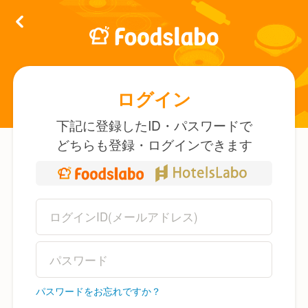
ログイン
下記に登録したID・パスワードで
どちらも登録・ログインできます
パスワードをお忘れですか？