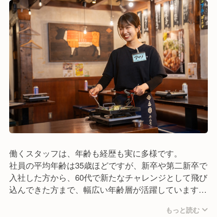
で"肉好きファン"を魅了し続けて、おかげさまで現在
（2026年1月）では、東京・神奈川・千葉で6店舗を
運営中です。
これからも日常使いできる気軽さと、裏切らない料理
の品質で、たくさんの方々に笑顔を届けてまいりま
す。
働くスタッフは、年齢も経歴も実に多様です。
社員の平均年齢は35歳ほどですが、新卒や第二新卒で
入社した方から、60代で新たなチャレンジとして飛び
込んできた方まで、幅広い年齢層が活躍しています。
もっと読む
また、ありがたいことに長く働き続けているスタッフ