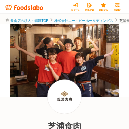
ログイン
新規登録
気になる
MENU
飲食店の求人・転職TOP
株式会社エー・ピーホールディングス
芝浦
株式会社エー・ピーホールディングス
芝浦食肉