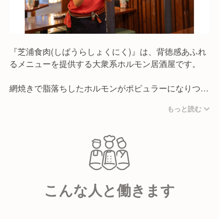
『芝浦食肉(しばうらしょくにく)』は、背徳感あふれ
るメニューを提供する大衆系ホルモン居酒屋です。
網焼きで脂落ちしたホルモンがポピュラーになりつつ
あるなか、当店は鉄板で焼くホルモンに拘り、「この
もっと読む
ホルモン、知らないなんて勿体ない。絶対」をキャッ
チコピーに、プルプルで歯切れのよい「大とろホルモ
ン」や食感がクセになるホルモンを提供しています。
ホルモン焼き・もつ鍋をはじめ、和牛100％の店挽き
ハンバーグという裏看板メニューも人気です。
こんな人と働きます
レトロな空間で、気の合う仲間と愉しむ料理と豊富な
種類のお酒。
開業から約10年、驚きの質とコストパフォーマンス