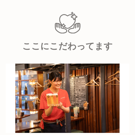
が多いのも当社の特徴です。
在籍10年以上の方も珍しくなく、中には一度他社に転
職してから「やっぱりここで働きたい」と戻ってくる
方もいらっしゃいます。
それだけ、この仕事にやりがいと誇りを持ってくれて
ここにこだわってます
いるのかなと思っています。
【求める人物像】
芝浦食肉で活躍しているスタッフに共通しているの
は、明るく前向きな姿勢です。
お祭りのような活気ある雰囲気の中で、「食が好き」
「人が好き」という想いを持った仲間が集まっていま
す。
そして、私たちが特に大切にしているのは、次の3つ
です。