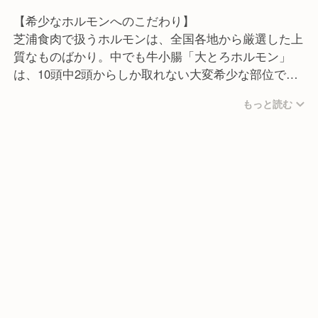
■コミュニケーション能力
【希少なホルモンへのこだわり】
お客様はもちろん、生産者の方々やスタッフ同士、
芝浦食肉で扱うホルモンは、全国各地から厳選した上
様々な人と関わりながら仕事を進めていくため、人と
質なものばかり。中でも牛小腸「大とろホルモン」
話すことが好きな方に向いています。
は、10頭中2頭からしか取れない大変希少な部位で
す。
■ミッションへの共感
もっと読む
生産者を巻き込んだ私たちのビジネスモデルに共感し
実は内臓肉は、セリを行う通常の流通経路とはシステ
てくれる方を歓迎しています。
ムが異なっており、高いお金を払ったからといって、
芝浦食肉の求人一覧
「食の未来を一緒に創りたい」「生産者の想いを大切
良いお肉が仕入れられるわけではありません。
にしたい」そんな想いを持っている方には、きっと働
私たちは複数の仲買業者との結びつきが強く、目利き
芝浦食肉
全4 件
きがいを感じていただけるはずです。
職人が卓越した眼で見極め、脂付きと鮮度の良い上質
なホルモンの仕入れを実現させています。
■チャレンジ精神
安定よりもチャレンジを楽しめる方、キャリアをどん
エー・ピーホールディングスという上場企業の強みを
どん上げていきたい方は、当社で高く評価されます。
活かし、他店では手に入らない希少なホルモンを提供
成長する会社の中で、自分自身も大きく成長したいと
できることが、芝浦食肉の強みです。
いう前向きな想いを持った方のご応募を、心よりお待
ちしております。