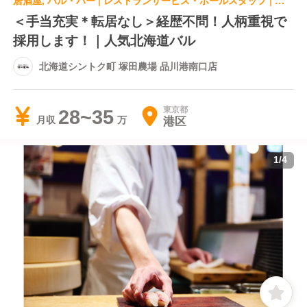
居酒屋, バル・バー | レストランサービス・ホールスタッフ | 北海道シントク町 塚田農場 品川港南口店
＜手当充実＊転居なし＞経歴不問！人柄重視で
採用します！｜人気北海道バル
北海道シントク町 塚田農場 品川港南口店
東京都
28~35
港区
月収
1
/
4