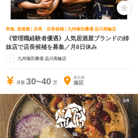
和食, 居酒屋 | 店長・店長候補 | 九州塚田農場 品川高輪店
《管理職経験者優遇》人気居酒屋ブランドの姉
妹店で店長候補を募集／月8日休み
九州塚田農場 品川高輪店
東京都
30~40
港区
月収
1
/
4