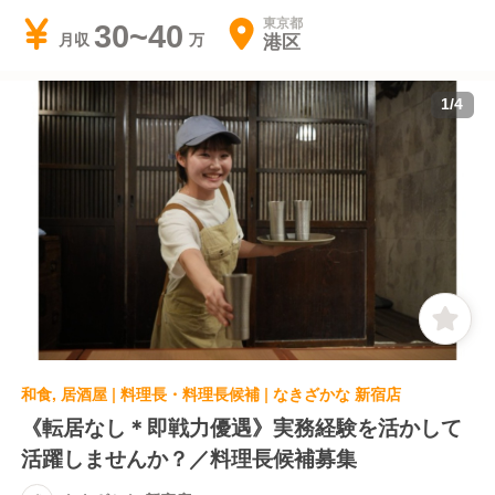
東京都
30~40
港区
月収
1
/
4
和食, 居酒屋 | 料理長・料理長候補 | なきざかな 新宿店
《転居なし＊即戦力優遇》実務経験を活かして
活躍しませんか？／料理長候補募集