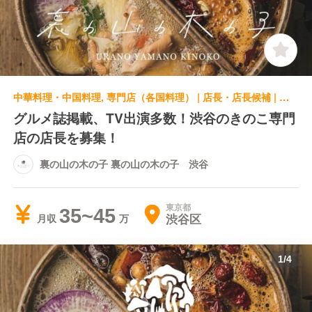
中華料理・中国料理, 専門店（各国料理） | 店長・店長候補 | 裏の山の木の子 裏の山の木の子 渋谷
グルメ誌掲載、TV出演多数！渋谷のきのこ専門
店の店長を募集！
裏の山の木の子 裏の山の木の子 渋谷
東京都
35~45
渋谷区
月収
1
/
4