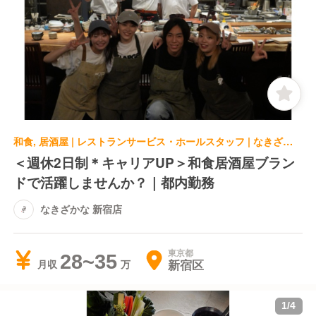
和食, 居酒屋 | レストランサービス・ホールスタッフ | なきざかな 新宿店
＜週休2日制＊キャリアUP＞和食居酒屋ブラン
ドで活躍しませんか？｜都内勤務
なきざかな 新宿店
東京都
28~35
新宿区
月収
1
/
4