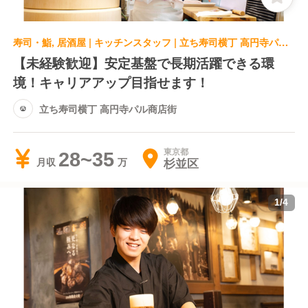
寿司・鮨, 居酒屋 | キッチンスタッフ | 立ち寿司横丁 高円寺パル商店街
【未経験歓迎】安定基盤で長期活躍できる環
境！キャリアアップ目指せます！
立ち寿司横丁 高円寺パル商店街
東京都
28~35
杉並区
月収
1
/
4