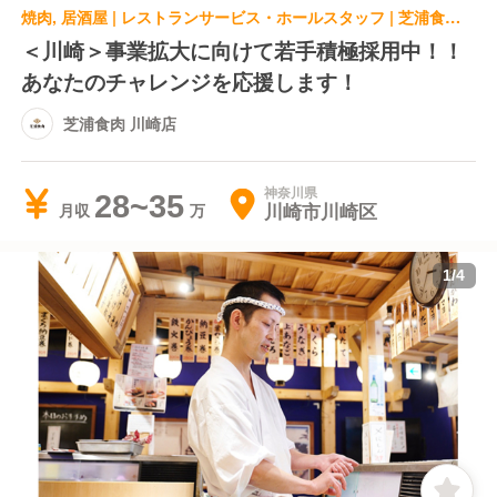
焼肉, 居酒屋 | レストランサービス・ホールスタッフ | 芝浦食肉 川崎店
＜川崎＞事業拡大に向けて若手積極採用中！！
あなたのチャレンジを応援します！
芝浦食肉 川崎店
神奈川県
28~35
川崎市川崎区
月収
1
/
4