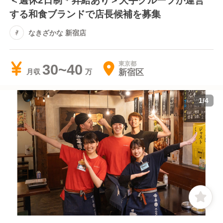
する和食ブランドで店長候補を募集
なきざかな 新宿店
東京都
30~40
新宿区
月収
1
/
4