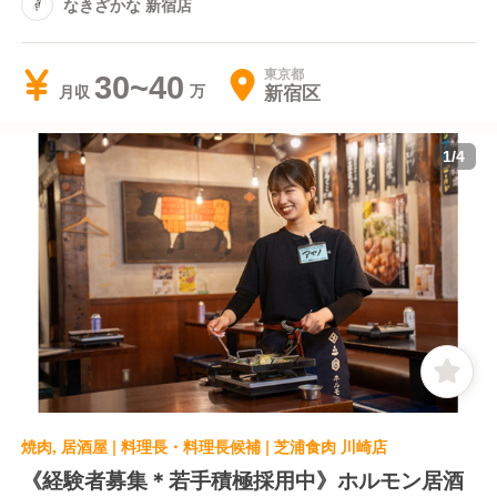
なきざかな 新宿店
東京都
30~40
新宿区
月収
1
/
4
焼肉, 居酒屋 | 料理長・料理長候補 | 芝浦食肉 川崎店
《経験者募集＊若手積極採用中》ホルモン居酒