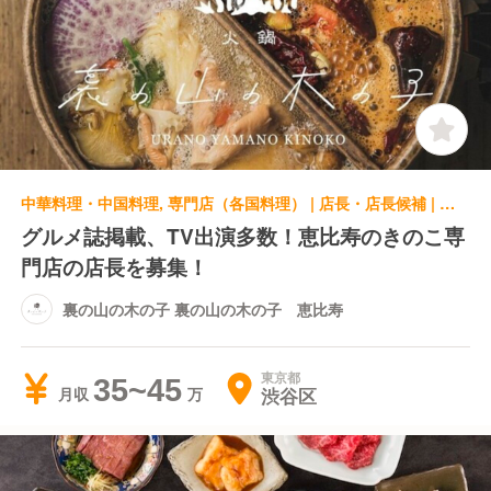
中華料理・中国料理, 専門店（各国料理） | 店長・店長候補 | 裏の山の木の子 裏の山の木の子 恵比寿
グルメ誌掲載、TV出演多数！恵比寿のきのこ専
門店の店長を募集！
裏の山の木の子 裏の山の木の子 恵比寿
東京都
35~45
渋谷区
月収