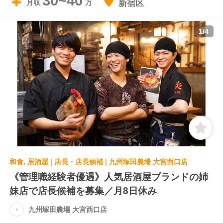
30~40
新宿区
月収
1
/
4
和食, 居酒屋 | 店長・店長候補 | 九州塚田農場 大宮西口店
《管理職経験者優遇》人気居酒屋ブランドの姉
妹店で店長候補を募集／月8日休み
九州塚田農場 大宮西口店