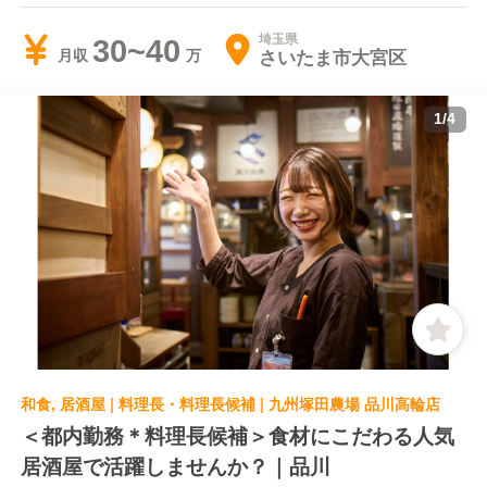
埼玉県
30~40
さいたま市大宮区
月収
1
/
4
和食, 居酒屋 | 料理長・料理長候補 | 九州塚田農場 品川高輪店
＜都内勤務＊料理長候補＞食材にこだわる人気
居酒屋で活躍しませんか？｜品川