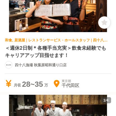
和食, 居酒屋 | レストランサービス・ホールスタッフ | 四十八漁場 秋葉原昭和通り口店
＜週休2日制＊各種手当充実＞飲食未経験でも
キャリアアップ目指せます！
四十八漁場 秋葉原昭和通り口店
東京都
28~35
千代田区
月収
1
/
4