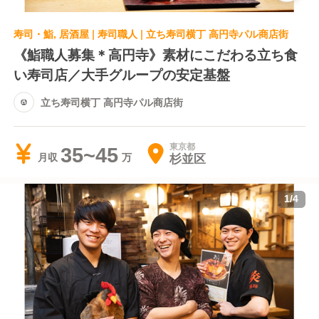
寿司・鮨, 居酒屋 | 寿司職人 | 立ち寿司横丁 高円寺パル商店街
《鮨職人募集＊高円寺》素材にこだわる立ち食
い寿司店／大手グループの安定基盤
立ち寿司横丁 高円寺パル商店街
東京都
35~45
杉並区
月収
1
/
4