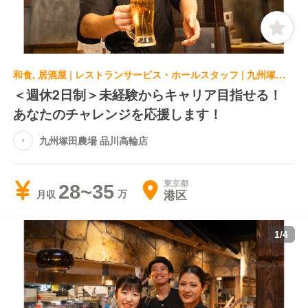
和食, 居酒屋 | レストランサービス・ホールスタッフ | 九州塚田農場 品川高輪店
＜週休2日制＞未経験からキャリア目指せる！
あなたのチャレンジを応援します！
九州塚田農場 品川高輪店
東京都
28~35
港区
月収
1
/
4