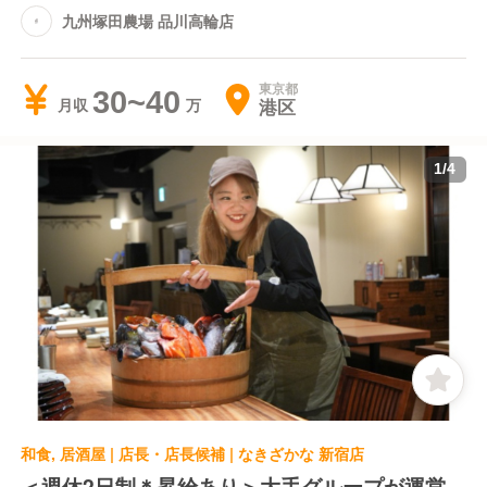
九州塚田農場 品川高輪店
東京都
30~40
港区
月収
1
/
4
和食, 居酒屋 | 店長・店長候補 | なきざかな 新宿店
＜週休2日制＊昇給あり＞大手グループが運営