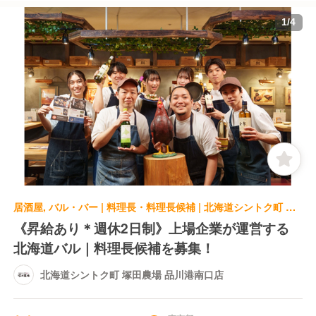
1
/
4
居酒屋, バル・バー | 料理長・料理長候補 | 北海道シントク町 塚田農場 品川港南口店
《昇給あり＊週休2日制》上場企業が運営する
北海道バル｜料理長候補を募集！
北海道シントク町 塚田農場 品川港南口店