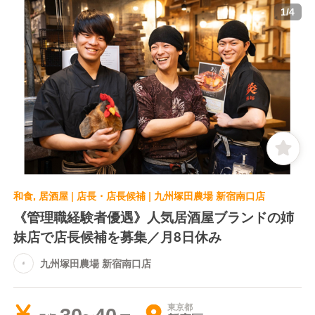
1
/
4
和食, 居酒屋 | 店長・店長候補 | 九州塚田農場 新宿南口店
《管理職経験者優遇》人気居酒屋ブランドの姉
妹店で店長候補を募集／月8日休み
九州塚田農場 新宿南口店
東京都